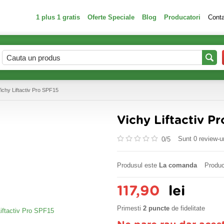
1 plus 1 gratis
Oferte Speciale
Blog
Producatori
Cont
ichy Liftactiv Pro SPF15
Vichy Liftactiv P
Sunt 0 review-ur
0/
5
Produsul este
La comanda
Produc
117,90
lei
Primesti
2 puncte
de fidelitate