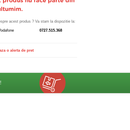
t produs nu face parte din
ultumim.
despre acest produs ? Va stam la dispozitie la:
Vodafone
0727.515.368
aza o alerta de pret
!