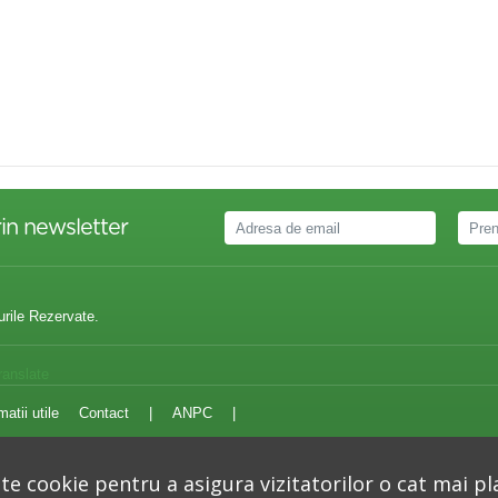
in newsletter
urile Rezervate.
ranslate
matii utile
Contact
|
ANPC
|
e cookie pentru a asigura vizitatorilor o cat mai pl