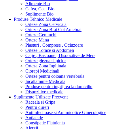
Alimente Bio
Cafea, Ceai Bio
Suplimente Bio
Produse Tehnico Medicale
Orteze Zona Cervicala
Orteze Zona Brat Cot Antebrat
Orteze Genunchi
Orteze Mana
Plasturi , Comprese , Ocluzoare
Orteze Torace si Abdomen
Carje , Bastoane , Dispozitive de Mers
Orteze glezna si picior
Orteza Zona Inghinala
Ciorapi Medicinali
Orteze pentru coloana vertebrala
Incaltaminte Medicala
Produse pentru ingrijirea la domiciliu
Dispozitive medicale
Suplimente Utilizate Frecvent
Raceala si Gripa
Pentru dureri
Antiinfectioase si Antimicotice Ginecologice
Antiacide
Constipatie Flatulenta
Alergii