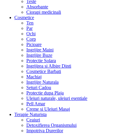
Teste
Absorbante
Ciorapi medicinali
Cosmetice
Ten
Par
Ochi
Corp
Picioare
Ingrijire Maini
Ingrijire Buze
Protectie Solara
Ingrijirea si Albire Dinti
Cosmetice Barbati
Machiaj
Ingrijire Naturala
Seturi Cadou
Protectie dupa Plaja
Uleiuri naturale, uleiuri esentiale
Pell Amar
Creme si Uleiuri Masaj
Terapie Naturista
Ceaiuri
Detoxifierea Organismului
Impotriva Durerilor