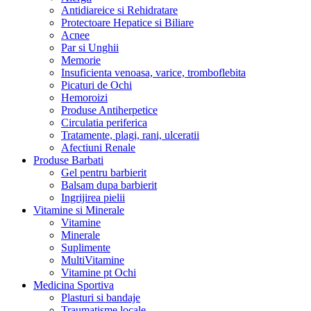
Antidiareice si Rehidratare
Protectoare Hepatice si Biliare
Acnee
Par si Unghii
Memorie
Insuficienta venoasa, varice, tromboflebita
Picaturi de Ochi
Hemoroizi
Produse Antiherpetice
Circulatia periferica
Tratamente, plagi, rani, ulceratii
Afectiuni Renale
Produse Barbati
Gel pentru barbierit
Balsam dupa barbierit
Ingrijirea pielii
Vitamine si Minerale
Vitamine
Minerale
Suplimente
MultiVitamine
Vitamine pt Ochi
Medicina Sportiva
Plasturi si bandaje
Traumatisme locale