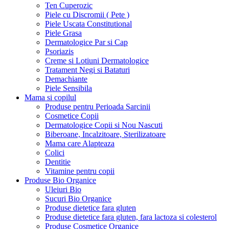
Ten Cuperozic
Piele cu Discromii ( Pete )
Piele Uscata Constitutional
Piele Grasa
Dermatologice Par si Cap
Psoriazis
Creme si Lotiuni Dermatologice
Tratament Negi si Bataturi
Demachiante
Piele Sensibila
Mama si copilul
Produse pentru Perioada Sarcinii
Cosmetice Copii
Dermatologice Copii si Nou Nascuti
Biberoane, Incalzitoare, Sterilizatoare
Mama care Alapteaza
Colici
Dentitie
Vitamine pentru copii
Produse Bio Organice
Uleiuri Bio
Sucuri Bio Organice
Produse dietetice fara gluten
Produse dietetice fara gluten, fara lactoza si colesterol
Produse Cosmetice Organice