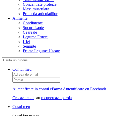
Concentrate proteice
Masa musculara
Protectia articulatiilor
Alimente
Condimente
Sucuri Lapte
Ceareale
Legume Fructe
Ulei
Seminte
Fructe Legume Uscate
Contul meu
Autentificare in contul eFarma
Autentificare cu Facebook
Creeaza cont
sau
recupereaza parola
Cosul meu
Cosul tau este gol