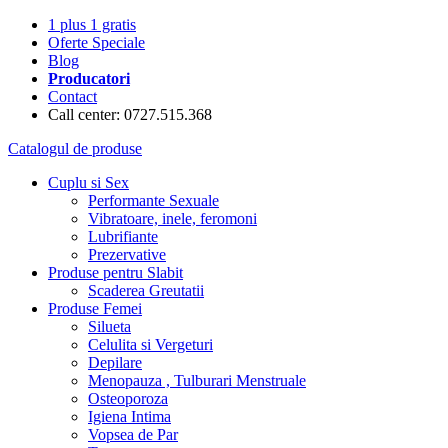
1 plus 1 gratis
Oferte Speciale
Blog
Producatori
Contact
Call center: 0727.515.368
Catalogul de produse
Cuplu si Sex
Performante Sexuale
Vibratoare, inele, feromoni
Lubrifiante
Prezervative
Produse pentru Slabit
Scaderea Greutatii
Produse Femei
Silueta
Celulita si Vergeturi
Depilare
Menopauza , Tulburari Menstruale
Osteoporoza
Igiena Intima
Vopsea de Par