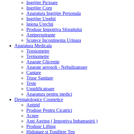
Ingrijire Picioare
Ingrijire Corp
Aparatura Ingrijire Personala
Ingrijire Unghii
Igiena Urechii
Produse Impotriva Sforaitului
Antiperspirante
Scutece Incontinenta Urinara
Aparatura Medicala
Tensiometre
Termometre
Aparate Glicemie
Aparate aerosoli - Nebulizatoare
Cantare
Truse Sanitare
Teste
Umidificatoare
Aparatura pentru medici
Dermatologice Cosmetice
Antirid
Produse Pentru Cicatrici
Acnee
Anti Ageing ( Impotriva Imbatranirii )
Produse Lifting
Hidratare si Tonifiere Ten