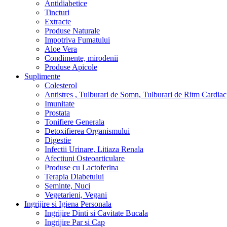
Antidiabetice
Tincturi
Extracte
Produse Naturale
Impotriva Fumatului
Aloe Vera
Condimente, mirodenii
Produse Apicole
Suplimente
Colesterol
Antistres , Tulburari de Somn, Tulburari de Ritm Cardiac
Imunitate
Prostata
Tonifiere Generala
Detoxifierea Organismului
Digestie
Infectii Urinare, Litiaza Renala
Afectiuni Osteoarticulare
Produse cu Lactoferina
Terapia Diabetului
Seminte, Nuci
Vegetarieni, Vegani
Ingrijire si Igiena Personala
Ingrijire Dinti si Cavitate Bucala
Ingrijire Par si Cap