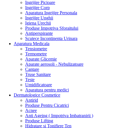
Ingrijire Picioare
Ingrijire Corp
Aparatura Ingrijire Personala
Ingrijire Unghii
Igiena Urechii
Produse Impotriva Sforaitului
Antiperspirante
Scutece Incontinenta Urinara
Aparatura Medicala
Tensiometre
Termometre
Aparate Glicemie
Aparate aerosoli - Nebulizatoare
Cantare
Truse Sanitare
Teste
Umidificatoare
Aparatura pentru medici
Dermatologice Cosmetice
Antirid
Produse Pentru Cicatrici
Acnee
Anti Ageing ( Impotriva Imbatranirii )
Produse Lifting
Hidratare si Tonifiere Ten