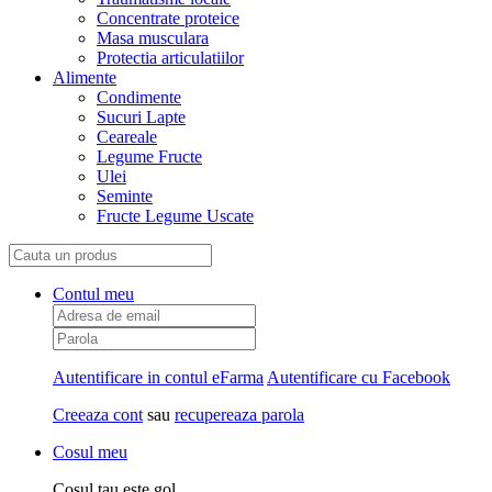
Concentrate proteice
Masa musculara
Protectia articulatiilor
Alimente
Condimente
Sucuri Lapte
Ceareale
Legume Fructe
Ulei
Seminte
Fructe Legume Uscate
Contul meu
Autentificare in contul eFarma
Autentificare cu Facebook
Creeaza cont
sau
recupereaza parola
Cosul meu
Cosul tau este gol