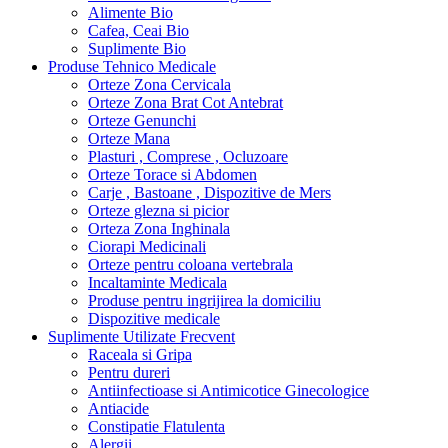
Alimente Bio
Cafea, Ceai Bio
Suplimente Bio
Produse Tehnico Medicale
Orteze Zona Cervicala
Orteze Zona Brat Cot Antebrat
Orteze Genunchi
Orteze Mana
Plasturi , Comprese , Ocluzoare
Orteze Torace si Abdomen
Carje , Bastoane , Dispozitive de Mers
Orteze glezna si picior
Orteza Zona Inghinala
Ciorapi Medicinali
Orteze pentru coloana vertebrala
Incaltaminte Medicala
Produse pentru ingrijirea la domiciliu
Dispozitive medicale
Suplimente Utilizate Frecvent
Raceala si Gripa
Pentru dureri
Antiinfectioase si Antimicotice Ginecologice
Antiacide
Constipatie Flatulenta
Alergii