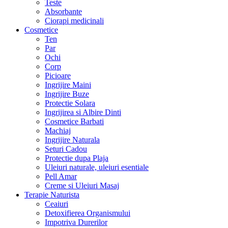
Teste
Absorbante
Ciorapi medicinali
Cosmetice
Ten
Par
Ochi
Corp
Picioare
Ingrijire Maini
Ingrijire Buze
Protectie Solara
Ingrijirea si Albire Dinti
Cosmetice Barbati
Machiaj
Ingrijire Naturala
Seturi Cadou
Protectie dupa Plaja
Uleiuri naturale, uleiuri esentiale
Pell Amar
Creme si Uleiuri Masaj
Terapie Naturista
Ceaiuri
Detoxifierea Organismului
Impotriva Durerilor