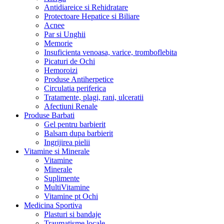
Antidiareice si Rehidratare
Protectoare Hepatice si Biliare
Acnee
Par si Unghii
Memorie
Insuficienta venoasa, varice, tromboflebita
Picaturi de Ochi
Hemoroizi
Produse Antiherpetice
Circulatia periferica
Tratamente, plagi, rani, ulceratii
Afectiuni Renale
Produse Barbati
Gel pentru barbierit
Balsam dupa barbierit
Ingrijirea pielii
Vitamine si Minerale
Vitamine
Minerale
Suplimente
MultiVitamine
Vitamine pt Ochi
Medicina Sportiva
Plasturi si bandaje
Traumatisme locale