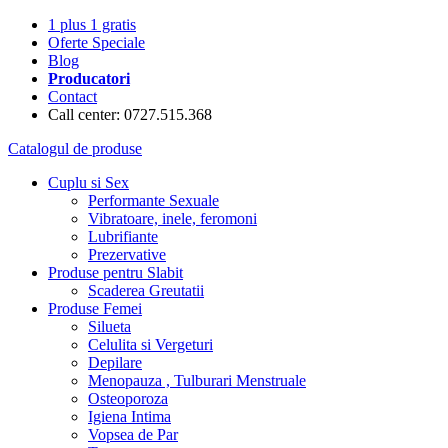
1 plus 1 gratis
Oferte Speciale
Blog
Producatori
Contact
Call center: 0727.515.368
Catalogul de produse
Cuplu si Sex
Performante Sexuale
Vibratoare, inele, feromoni
Lubrifiante
Prezervative
Produse pentru Slabit
Scaderea Greutatii
Produse Femei
Silueta
Celulita si Vergeturi
Depilare
Menopauza , Tulburari Menstruale
Osteoporoza
Igiena Intima
Vopsea de Par