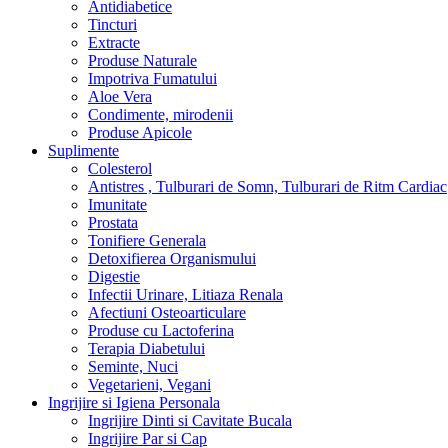
Antidiabetice
Tincturi
Extracte
Produse Naturale
Impotriva Fumatului
Aloe Vera
Condimente, mirodenii
Produse Apicole
Suplimente
Colesterol
Antistres , Tulburari de Somn, Tulburari de Ritm Cardiac
Imunitate
Prostata
Tonifiere Generala
Detoxifierea Organismului
Digestie
Infectii Urinare, Litiaza Renala
Afectiuni Osteoarticulare
Produse cu Lactoferina
Terapia Diabetului
Seminte, Nuci
Vegetarieni, Vegani
Ingrijire si Igiena Personala
Ingrijire Dinti si Cavitate Bucala
Ingrijire Par si Cap