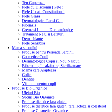
Ten Cuperozic
Piele cu Discromii ( Pete )
Piele Uscata Constitutional
Piele Grasa
Dermatologice Par si Cap
Psoriazis
Creme si Lotiuni Dermatologice
Tratament Negi si Bataturi
Demachiante
Piele Sensibila
Mama si copilul
Produse pentru Perioada Sarcinii
Cosmetice Copii
Dermatologice Copii si Nou Nascuti
Biberoane, Incalzitoare, Sterilizatoare
Mama care Alapteaza
Colici
Dentitie
Vitamine pentru copii
Produse Bio Organice
Uleiuri Bio
Sucuri Bio Organice
Produse dietetice fara gluten
Produse dietetice fara gluten, fara lactoza si colesterol
Produse Cosmetice Organice