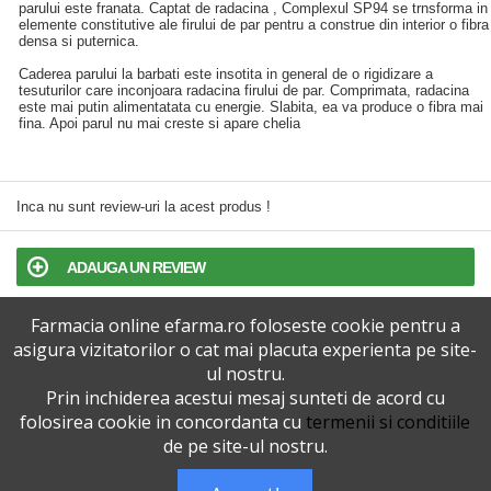
parului este franata. Captat de radacina , Complexul SP94 se trnsforma in
elemente constitutive ale firului de par pentru a construe din interior o fibra
densa si puternica.
Caderea parului la barbati este insotita in general de o rigidizare a
tesuturilor care inconjoara radacina firului de par. Comprimata, radacina
este mai putin alimentatata cu energie. Slabita, ea va produce o fibra mai
fina. Apoi parul nu mai creste si apare chelia
Inca nu sunt review-uri la acest produs !
ADAUGA UN REVIEW
Farmacia online efarma.ro foloseste cookie pentru a
TERMENI SI CONDITII
asigura vizitatorilor o cat mai placuta experienta pe site-
ul nostru.
POLITICA DE CONFIDENTIALITATE
Prin inchiderea acestui mesaj sunteti de acord cu
folosirea cookie in concordanta cu
termenii si conditiile
VERSIUNEA DESKTOP
de pe site-ul nostru.