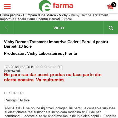
0
Prima pagina
-
Cumpara dupa Marca
-
Vichy
- Vichy Dercos Tratament
Impotriva Caderii Parului pentru Barbati 18 fiole
VICHY
Vichy Dercos Tratament Impotriva Caderii Parului pentru
Barbati 18 fiole
Producator:
Vichy Laboratoires , Franta
173,60
lei
183,20 lei
0
/5
0
review-uri
Ne pare rau dar acest produs nu face parte din
oferta noastra. Va multumim.
DESCRIERE
Principii Active
AMINEXILUL se opune rigidizarii colagenului pentru a conserva supletea
si elasticitatea tesuturilor care inconjoara radacina firului de par
permitandu-I acesteia sa se ancoreze mai bine in pielea capului. Caderea