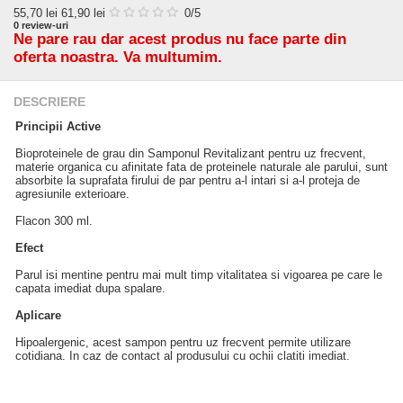
55,70
lei
61,90 lei
0
/5
0
review-uri
Ne pare rau dar acest produs nu face parte din
oferta noastra. Va multumim.
DESCRIERE
Principii Active
Bioproteinele de grau din Samponul Revitalizant pentru uz frecvent,
materie organica cu afinitate fata de proteinele naturale ale parului, sunt
absorbite la suprafata firului de par pentru a-l intari si a-l proteja de
agresiunile exterioare.
Flacon 300 ml.
Efect
Parul isi mentine pentru mai mult timp vitalitatea si vigoarea pe care le
capata imediat dupa spalare.
Aplicare
Hipoalergenic, acest sampon pentru uz frecvent permite utilizare
cotidiana. In caz de contact al produsului cu ochii clatiti imediat.