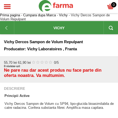
0
Prima pagina
-
Cumpara dupa Marca
-
Vichy
- Vichy Dercos Sampon de
Volum Repulpant
VICHY
Vichy Dercos Sampon de Volum Repulpant
Producator:
Vichy Laboratoires , Franta
55,70
lei
61,90 lei
0
/5
0
review-uri
Ne pare rau dar acest produs nu face parte din
oferta noastra. Va multumim.
DESCRIERE
Principii Active
Vichy Dercos Sampon de Volum cu SP94, lipo-glucida bioasimilabila de
catre radacina. Confera substanta fibrei. Amplifica masa capilara.