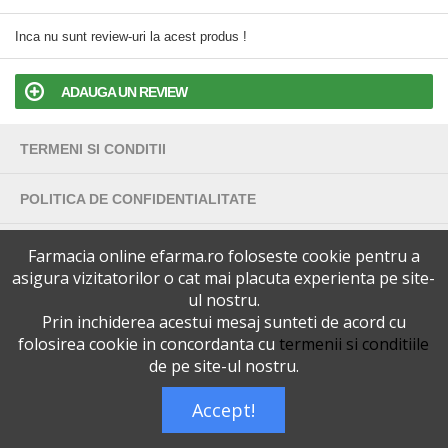
Inca nu sunt review-uri la acest produs !
ADAUGA UN REVIEW
TERMENI SI CONDITII
POLITICA DE CONFIDENTIALITATE
VERSIUNEA DESKTOP
Farmacia online efarma.ro foloseste cookie pentru a
asigura vizitatorilor o cat mai placuta experienta pe site-
ul nostru.
Telefoane eFarma:
0727515368
Dreptul de autor © efarma.ro - Toate Drepturile Rezervate.
Prin inchiderea acestui mesaj sunteti de acord cu
folosirea cookie in concordanta cu
termenii si conditiile
de pe site-ul nostru.
Accept!