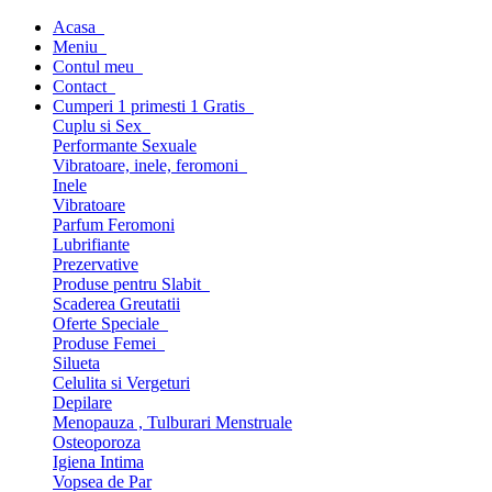
Acasa
Meniu
Contul meu
Contact
Cumperi 1 primesti 1 Gratis
Cuplu si Sex
Performante Sexuale
Vibratoare, inele, feromoni
Inele
Vibratoare
Parfum Feromoni
Lubrifiante
Prezervative
Produse pentru Slabit
Scaderea Greutatii
Oferte Speciale
Produse Femei
Silueta
Celulita si Vergeturi
Depilare
Menopauza , Tulburari Menstruale
Osteoporoza
Igiena Intima
Vopsea de Par