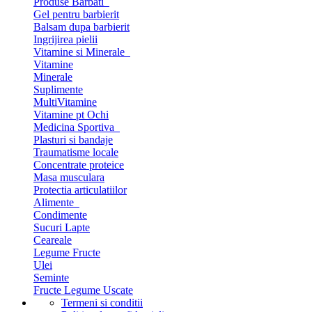
Produse Barbati
Gel pentru barbierit
Balsam dupa barbierit
Ingrijirea pielii
Vitamine si Minerale
Vitamine
Minerale
Suplimente
MultiVitamine
Vitamine pt Ochi
Medicina Sportiva
Plasturi si bandaje
Traumatisme locale
Concentrate proteice
Masa musculara
Protectia articulatiilor
Alimente
Condimente
Sucuri Lapte
Ceareale
Legume Fructe
Ulei
Seminte
Fructe Legume Uscate
Termeni si conditii