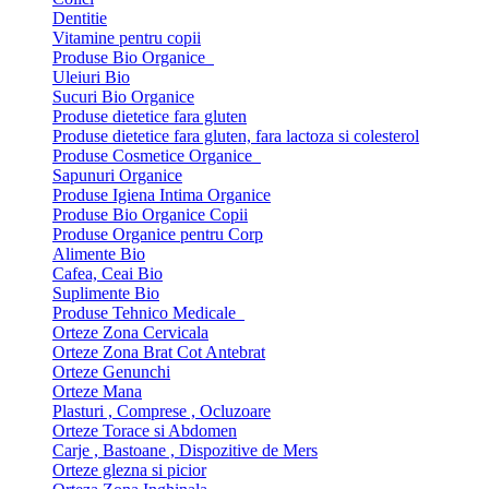
Dentitie
Vitamine pentru copii
Produse Bio Organice
Uleiuri Bio
Sucuri Bio Organice
Produse dietetice fara gluten
Produse dietetice fara gluten, fara lactoza si colesterol
Produse Cosmetice Organice
Sapunuri Organice
Produse Igiena Intima Organice
Produse Bio Organice Copii
Produse Organice pentru Corp
Alimente Bio
Cafea, Ceai Bio
Suplimente Bio
Produse Tehnico Medicale
Orteze Zona Cervicala
Orteze Zona Brat Cot Antebrat
Orteze Genunchi
Orteze Mana
Plasturi , Comprese , Ocluzoare
Orteze Torace si Abdomen
Carje , Bastoane , Dispozitive de Mers
Orteze glezna si picior