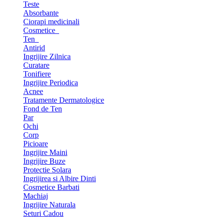
Teste
Absorbante
Ciorapi medicinali
Cosmetice
Ten
Antirid
Ingrijire Zilnica
Curatare
Tonifiere
Ingrijire Periodica
Acnee
Tratamente Dermatologice
Fond de Ten
Par
Ochi
Corp
Picioare
Ingrijire Maini
Ingrijire Buze
Protectie Solara
Ingrijirea si Albire Dinti
Cosmetice Barbati
Machiaj
Ingrijire Naturala
Seturi Cadou