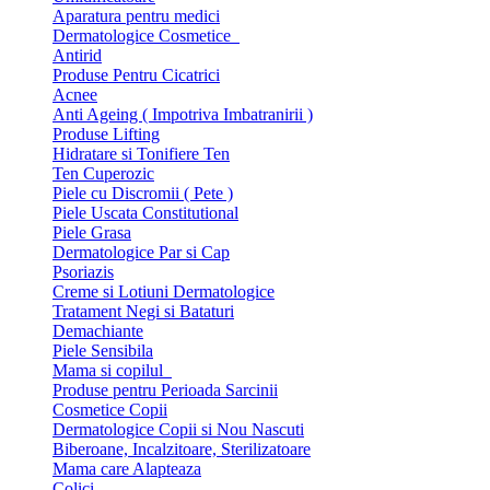
Aparatura pentru medici
Dermatologice Cosmetice
Antirid
Produse Pentru Cicatrici
Acnee
Anti Ageing ( Impotriva Imbatranirii )
Produse Lifting
Hidratare si Tonifiere Ten
Ten Cuperozic
Piele cu Discromii ( Pete )
Piele Uscata Constitutional
Piele Grasa
Dermatologice Par si Cap
Psoriazis
Creme si Lotiuni Dermatologice
Tratament Negi si Bataturi
Demachiante
Piele Sensibila
Mama si copilul
Produse pentru Perioada Sarcinii
Cosmetice Copii
Dermatologice Copii si Nou Nascuti
Biberoane, Incalzitoare, Sterilizatoare
Mama care Alapteaza
Colici