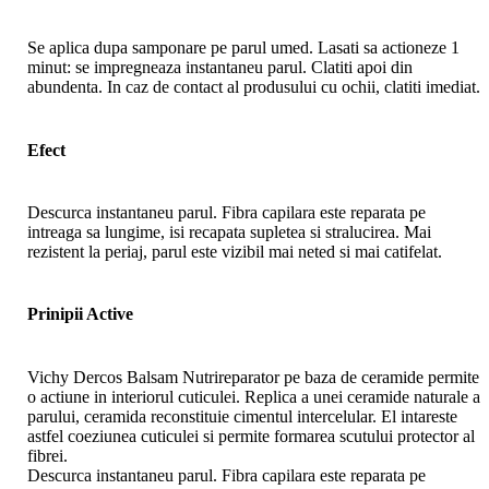
Se aplica dupa samponare pe parul umed. Lasati sa actioneze 1
minut: se impregneaza instantaneu parul. Clatiti apoi din
abundenta. In caz de contact al produsului cu ochii, clatiti imediat.
Efect
Descurca instantaneu parul. Fibra capilara este reparata pe
intreaga sa lungime, isi recapata supletea si stralucirea. Mai
rezistent la periaj, parul este vizibil mai neted si mai catifelat.
Prinipii Active
Vichy Dercos Balsam Nutrireparator pe baza de ceramide permite
o actiune in interiorul cuticulei. Replica a unei ceramide naturale a
parului, ceramida reconstituie cimentul intercelular. El intareste
astfel coeziunea cuticulei si permite formarea scutului protector al
fibrei.
Descurca instantaneu parul. Fibra capilara este reparata pe