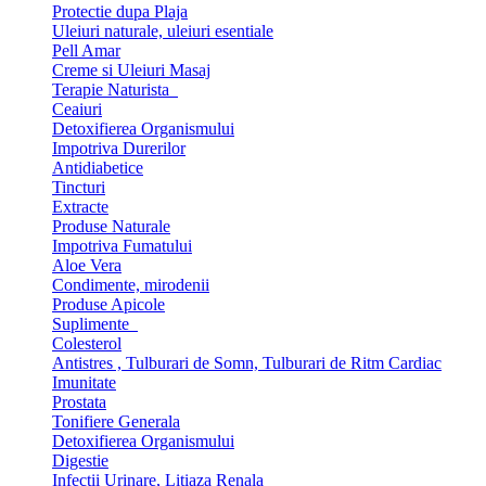
Protectie dupa Plaja
Uleiuri naturale, uleiuri esentiale
Pell Amar
Creme si Uleiuri Masaj
Terapie Naturista
Ceaiuri
Detoxifierea Organismului
Impotriva Durerilor
Antidiabetice
Tincturi
Extracte
Produse Naturale
Impotriva Fumatului
Aloe Vera
Condimente, mirodenii
Produse Apicole
Suplimente
Colesterol
Antistres , Tulburari de Somn, Tulburari de Ritm Cardiac
Imunitate
Prostata
Tonifiere Generala
Detoxifierea Organismului
Digestie
Infectii Urinare, Litiaza Renala