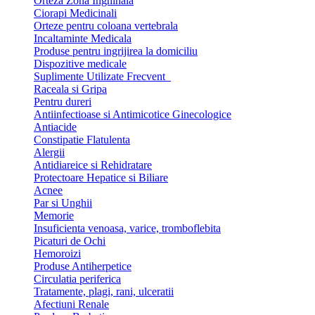
Orteza Zona Inghinala
Ciorapi Medicinali
Orteze pentru coloana vertebrala
Incaltaminte Medicala
Produse pentru ingrijirea la domiciliu
Dispozitive medicale
Suplimente Utilizate Frecvent
Raceala si Gripa
Pentru dureri
Antiinfectioase si Antimicotice Ginecologice
Antiacide
Constipatie Flatulenta
Alergii
Antidiareice si Rehidratare
Protectoare Hepatice si Biliare
Acnee
Par si Unghii
Memorie
Insuficienta venoasa, varice, tromboflebita
Picaturi de Ochi
Hemoroizi
Produse Antiherpetice
Circulatia periferica
Tratamente, plagi, rani, ulceratii
Afectiuni Renale