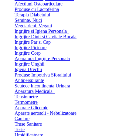
Afectiuni Osteoarticulare
Produse cu Lactoferina
Terapia Diabetului
Seminte, Nuci
Vegetarieni, Vegani
Ingrijire si Igiena Personala
Ingrijire Dinti si Cavitate Bucala
Ingrijire Par si Cap
Ingrijire Picioare
Ingrijire Corp
Aparatura Ingrijire Personala
Ingrijire Unghii
Igiena Urechii
Produse Impotriva Sforaitului
Antiperspirante
Scutece Incontinenta Urinara
Aparatura Medicala
Tensiometre
Termometre
Aparate Glicemie
Aparate aerosoli - Nebulizatoare
Cantare
Truse Sanitare
Teste
Umidificatoare