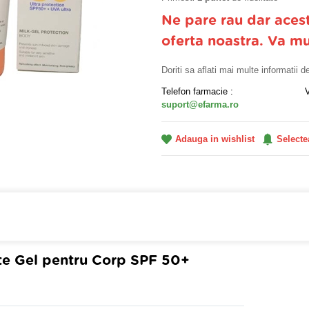
Ne pare rau dar aces
oferta noastra. Va m
Doriti sa aflati mai multe informatii 
Telefon farmacie :
suport@efarma.ro
Adauga in wishlist
Selecte
farmacia online eFarma si beneficiezi de transport gratuit
pte Gel pentru Corp SPF 50+