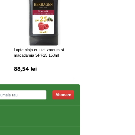
Emulsie Plaja SPF15
Lapte plaja cu ulei zmeura si
macadamia SPF25 150ml
88,54 lei
39,60 lei
43,92 lei
Abonare