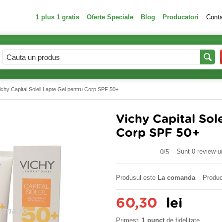
1 plus 1 gratis
Oferte Speciale
Blog
Producatori
Cont
ichy Capital Soleil Lapte Gel pentru Corp SPF 50+
Vichy Capital Sol
Corp SPF 50+
Sunt 0 review-ur
0/
5
Produsul este
La comanda
Produc
60,30
lei
Primesti
1 punct
de fidelitate