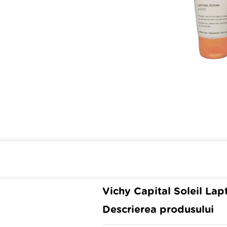
Cumpara de minim 299 lei
din 
Vichy Capital Soleil La
Descrierea produsului