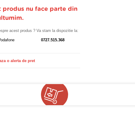
t produs nu face parte din
ultumim.
despre acest produs ? Va stam la dispozitie la:
Vodafone
0727.515.368
aza o alerta de pret
!