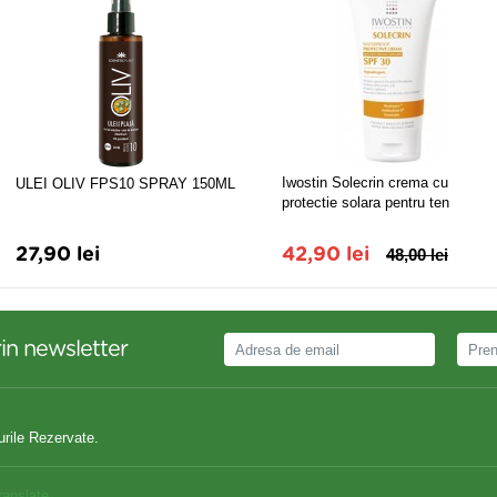
Iwostin Solecrin crema cu
ULEI OLIV FPS10 SPRAY 150ML
protectie solara pentru ten
cuperozic SPF 30
27,90 lei
42,90 lei
48,00 lei
in newsletter
urile Rezervate.
ranslate