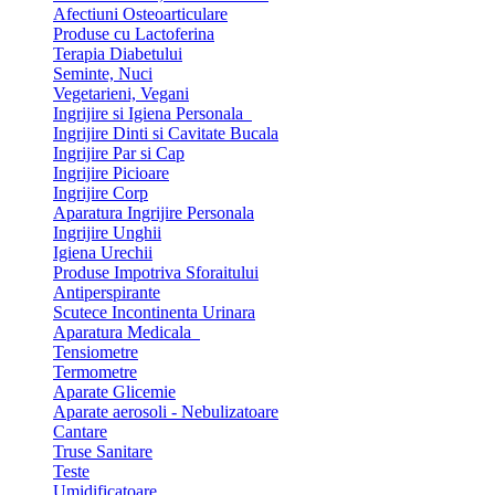
Afectiuni Osteoarticulare
Produse cu Lactoferina
Terapia Diabetului
Seminte, Nuci
Vegetarieni, Vegani
Ingrijire si Igiena Personala
Ingrijire Dinti si Cavitate Bucala
Ingrijire Par si Cap
Ingrijire Picioare
Ingrijire Corp
Aparatura Ingrijire Personala
Ingrijire Unghii
Igiena Urechii
Produse Impotriva Sforaitului
Antiperspirante
Scutece Incontinenta Urinara
Aparatura Medicala
Tensiometre
Termometre
Aparate Glicemie
Aparate aerosoli - Nebulizatoare
Cantare
Truse Sanitare
Teste
Umidificatoare