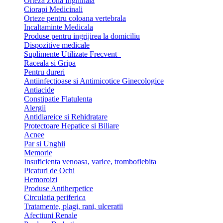
Orteza Zona Inghinala
Ciorapi Medicinali
Orteze pentru coloana vertebrala
Incaltaminte Medicala
Produse pentru ingrijirea la domiciliu
Dispozitive medicale
Suplimente Utilizate Frecvent
Raceala si Gripa
Pentru dureri
Antiinfectioase si Antimicotice Ginecologice
Antiacide
Constipatie Flatulenta
Alergii
Antidiareice si Rehidratare
Protectoare Hepatice si Biliare
Acnee
Par si Unghii
Memorie
Insuficienta venoasa, varice, tromboflebita
Picaturi de Ochi
Hemoroizi
Produse Antiherpetice
Circulatia periferica
Tratamente, plagi, rani, ulceratii
Afectiuni Renale