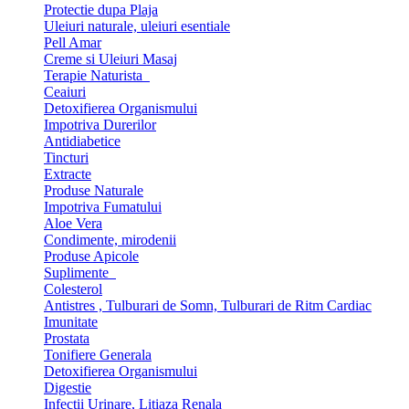
Protectie dupa Plaja
Uleiuri naturale, uleiuri esentiale
Pell Amar
Creme si Uleiuri Masaj
Terapie Naturista
Ceaiuri
Detoxifierea Organismului
Impotriva Durerilor
Antidiabetice
Tincturi
Extracte
Produse Naturale
Impotriva Fumatului
Aloe Vera
Condimente, mirodenii
Produse Apicole
Suplimente
Colesterol
Antistres , Tulburari de Somn, Tulburari de Ritm Cardiac
Imunitate
Prostata
Tonifiere Generala
Detoxifierea Organismului
Digestie
Infectii Urinare, Litiaza Renala