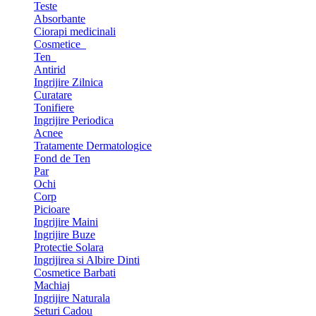
Teste
Absorbante
Ciorapi medicinali
Cosmetice
Ten
Antirid
Ingrijire Zilnica
Curatare
Tonifiere
Ingrijire Periodica
Acnee
Tratamente Dermatologice
Fond de Ten
Par
Ochi
Corp
Picioare
Ingrijire Maini
Ingrijire Buze
Protectie Solara
Ingrijirea si Albire Dinti
Cosmetice Barbati
Machiaj
Ingrijire Naturala
Seturi Cadou