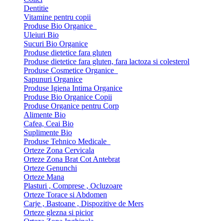
Dentitie
Vitamine pentru copii
Produse Bio Organice
Uleiuri Bio
Sucuri Bio Organice
Produse dietetice fara gluten
Produse dietetice fara gluten, fara lactoza si colesterol
Produse Cosmetice Organice
Sapunuri Organice
Produse Igiena Intima Organice
Produse Bio Organice Copii
Produse Organice pentru Corp
Alimente Bio
Cafea, Ceai Bio
Suplimente Bio
Produse Tehnico Medicale
Orteze Zona Cervicala
Orteze Zona Brat Cot Antebrat
Orteze Genunchi
Orteze Mana
Plasturi , Comprese , Ocluzoare
Orteze Torace si Abdomen
Carje , Bastoane , Dispozitive de Mers
Orteze glezna si picior