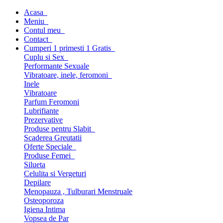
Acasa
Meniu
Contul meu
Contact
Cumperi 1 primesti 1 Gratis
Cuplu si Sex
Performante Sexuale
Vibratoare, inele, feromoni
Inele
Vibratoare
Parfum Feromoni
Lubrifiante
Prezervative
Produse pentru Slabit
Scaderea Greutatii
Oferte Speciale
Produse Femei
Silueta
Celulita si Vergeturi
Depilare
Menopauza , Tulburari Menstruale
Osteoporoza
Igiena Intima
Vopsea de Par