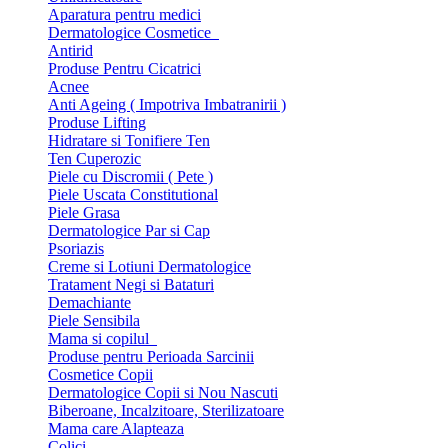
Aparatura pentru medici
Dermatologice Cosmetice
Antirid
Produse Pentru Cicatrici
Acnee
Anti Ageing ( Impotriva Imbatranirii )
Produse Lifting
Hidratare si Tonifiere Ten
Ten Cuperozic
Piele cu Discromii ( Pete )
Piele Uscata Constitutional
Piele Grasa
Dermatologice Par si Cap
Psoriazis
Creme si Lotiuni Dermatologice
Tratament Negi si Bataturi
Demachiante
Piele Sensibila
Mama si copilul
Produse pentru Perioada Sarcinii
Cosmetice Copii
Dermatologice Copii si Nou Nascuti
Biberoane, Incalzitoare, Sterilizatoare
Mama care Alapteaza
Colici