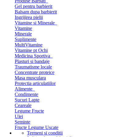
Produse Barbati
Gel pentru barbierit
Balsam dupa barbierit
Ingrijirea pielii
Vitamine si Minerale
Vitamine
Minerale
Suplimente
MultiVitamine
Vitamine pt Ochi
Medicina Sportiva
Plasturi si bandaje
Traumatisme locale
Concentrate proteice
Masa musculara
Protectia articulatiilor
Alimente
Condimente
Sucuri Lapte
Ceareale
Legume Fructe
Ulei
Seminte
Fructe Legume Uscate
Termeni si conditii