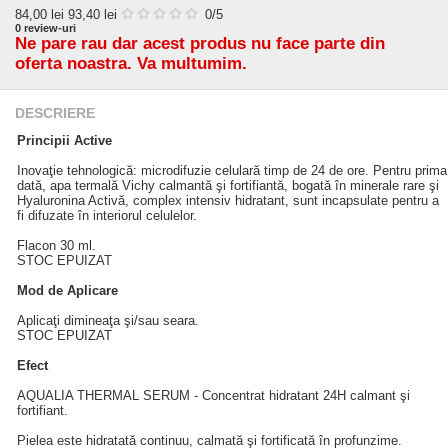
84,00
lei
93,40 lei
0
/5
0
review-uri
Ne pare rau dar acest produs nu face parte din
oferta noastra. Va multumim.
DESCRIERE
Principii Active
Inovaţie tehnologică: microdifuzie celulară timp de 24 de ore. Pentru prima
dată, apa termală Vichy calmantă şi fortifiantă, bogată în minerale rare şi
Hyaluronina Activă, complex intensiv hidratant, sunt incapsulate pentru a
fi difuzate în interiorul celulelor.
Flacon 30 ml.
STOC EPUIZAT
Mod de Aplicare
Aplicaţi dimineaţa şi/sau seara.
STOC EPUIZAT
Efect
AQUALIA THERMAL SERUM - Concentrat hidratant 24H calmant şi
fortifiant.
Pielea este hidratată continuu, calmată şi fortificată în profunzime.