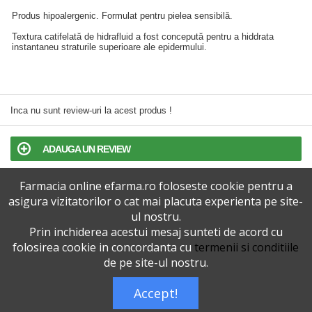
Produs hipoalergenic. Formulat pentru pielea sensibilă.
Textura catifelată de hidrafluid a fost concepută pentru a hiddrata
instantaneu straturile superioare ale epidermului.
Inca nu sunt review-uri la acest produs !
ADAUGA UN REVIEW
Farmacia online efarma.ro foloseste cookie pentru a
TERMENI SI CONDITII
asigura vizitatorilor o cat mai placuta experienta pe site-
ul nostru.
POLITICA DE CONFIDENTIALITATE
Prin inchiderea acestui mesaj sunteti de acord cu
folosirea cookie in concordanta cu
termenii si conditiile
VERSIUNEA DESKTOP
de pe site-ul nostru.
Accept!
Telefoane eFarma:
0727515368
Dreptul de autor © efarma.ro - Toate Drepturile Rezervate.