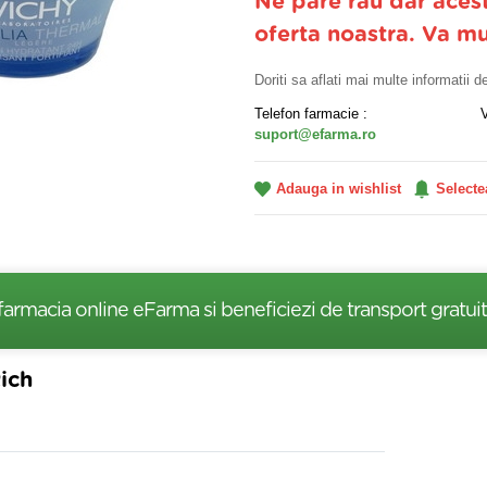
Ne pare rau dar aces
oferta noastra. Va m
Doriti sa aflati mai multe informatii 
Telefon farmacie :
suport@efarma.ro
Adauga in wishlist
Selecte
farmacia online eFarma si beneficiezi de transport gratuit
ich