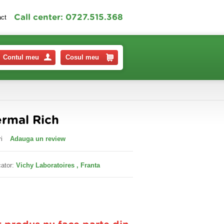
Call center: 0727.515.368
act
Contul meu
Cosul meu
ermal Rich
i
Adauga un review
ator:
Vichy Laboratoires , Franta