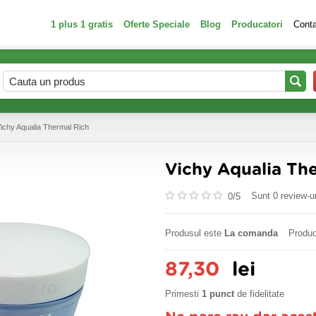
1 plus 1 gratis
Oferte Speciale
Blog
Producatori
Cont
ichy Aqualia Thermal Rich
Vichy Aqualia Th
Sunt 0 review-ur
0/
5
Produsul este
La comanda
Produc
87,30
lei
Primesti
1 punct
de fidelitate