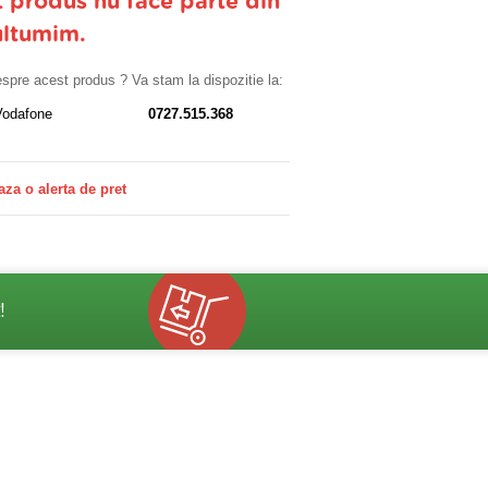
t produs nu face parte din
ultumim.
despre acest produs ? Va stam la dispozitie la:
Vodafone
0727.515.368
aza o alerta de pret
!