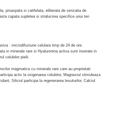
la, proaspata si catifelata, eliberata de senzatia de
asta capata supletea si stralucirea specifice unui ten
a : microdifuziune celulara timp de 24 de ore.
a in minerale rare si Hyaluronina activa sunt inserate in
ul celulelor pielii.
rocilor magmatice cu minerale rare care au proprietati
 participa activ la oxigenarea celulelor, Magneziul stimuleaza
ant, Siliciul participa la regenerarea tesuturilor, Calciul