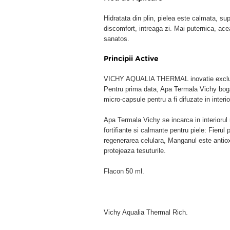
Hidratata din plin, pielea este calmata, sup
discomfort, intreaga zi. Mai puternica, ace
sanatos.
Principii Active
VICHY AQUALIA THERMAL inovatie exclusiv
Pentru prima data, Apa Termala Vichy bogat
micro-capsule pentru a fi difuzate in interior
Apa Termala Vichy se incarca in interiorul 
fortifiante si calmante pentru piele: Fierul
regenerarea celulara, Manganul este antioxid
protejeaza tesuturile.
Flacon 50 ml.
Vichy Aqualia Thermal Rich.