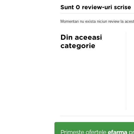
Sunt 0 review-uri scrise
Momentan nu exista niciun review la acest
Din aceeasi
categorie
Primeste ofertele
efarma
pr