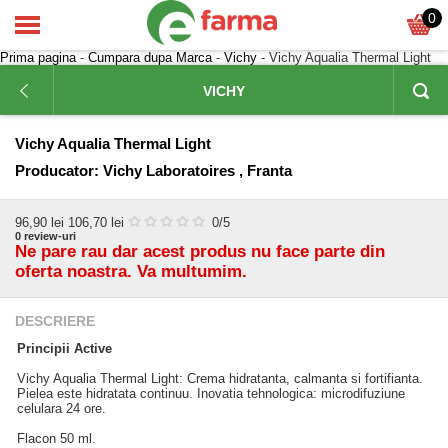
0
Prima pagina
-
Cumpara dupa Marca
-
Vichy
- Vichy Aqualia Thermal Light
VICHY
Vichy Aqualia Thermal Light
Producator:
Vichy Laboratoires , Franta
96,90
lei
106,70 lei
0
/5
0
review-uri
Ne pare rau dar acest produs nu face parte din
oferta noastra. Va multumim.
DESCRIERE
Principii Active
Vichy Aqualia Thermal Light: Crema hidratanta, calmanta si fortifianta.
Pielea este hidratata continuu. Inovatia tehnologica: microdifuziune
celulara 24 ore.
Flacon 50 ml.