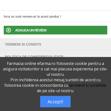
Inca nu sunt review-uri la acest produs !
ADAUGA UN REVIEW
TERMENI SI CONDITII
POLITICA DE CONFIDENTIALITATE
Farmacia online efarma.ro foloseste cookie pentru a
asigura vizitatorilor o cat mai placuta experienta pe site-
VERSIUNEA DESKTOP
ul nostru.
Prin inchiderea acestui mesaj sunteti de acord cu
Telefoane eFarma:
0727515368
folosirea cookie in concordanta cu
termenii si conditiile
Dreptul de autor © efarma.ro - Toate Drepturile Rezervate.
de pe site-ul nostru.
Accept!