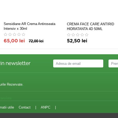
Sensidiane AR Crema Antiroseata
CREMA FACE CARE ANTIRID
Intensiv x 30ml
HIDRATANTA 4D 50ML
65,00 lei
72,00 lei
52,50 lei
in newsletter
urile Rezervate.
ranslate
matii utile
Contact
|
ANPC
|