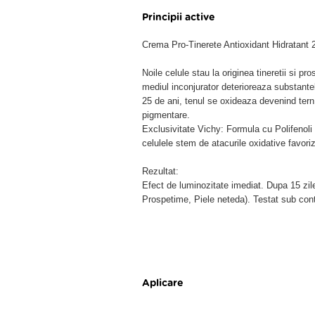
Principii active
Crema Pro-Tinerete Antioxidant Hidratant 
Noile celule stau la originea tineretii si pr
mediul inconjurator deterioreaza substantel
25 de ani, tenul se oxideaza devenind tern,
pigmentare.
Exclusivitate Vichy: Formula cu Polifenoli 
celulele stem de atacurile oxidative favori
Rezultat:
Efect de luminozitate imediat. Dupa 15 zile
Prospetime, Piele neteda). Testat sub cont
Aplicare