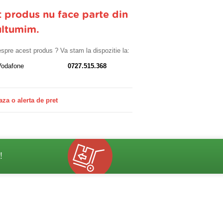
t produs nu face parte din
ultumim.
despre acest produs ? Va stam la dispozitie la:
Vodafone
0727.515.368
aza o alerta de pret
!