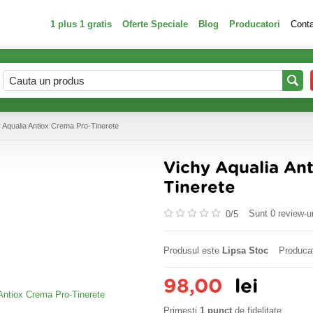
1 plus 1 gratis
Oferte Speciale
Blog
Producatori
Cont
 Aqualia Antiox Crema Pro-Tinerete
Vichy Aqualia An
Tinerete
Sunt 0 review-ur
0/
5
Produsul este
Lipsa Stoc
Produca
98,00
lei
Primesti
1 punct
de fidelitate