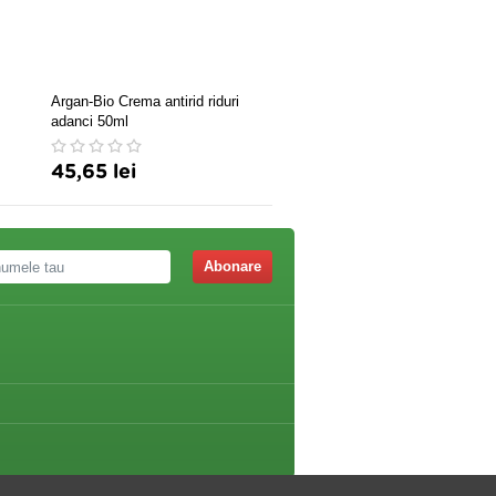
Argan-Bio Crema antirid riduri
Crema cu Extract Melc x 1
adanci 50ml
45,65 lei
119,76 lei
Abonare