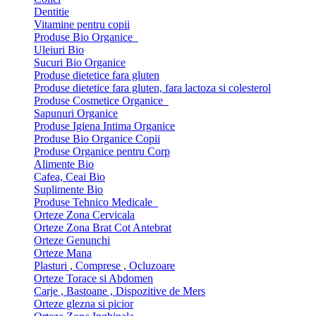
Dentitie
Vitamine pentru copii
Produse Bio Organice
Uleiuri Bio
Sucuri Bio Organice
Produse dietetice fara gluten
Produse dietetice fara gluten, fara lactoza si colesterol
Produse Cosmetice Organice
Sapunuri Organice
Produse Igiena Intima Organice
Produse Bio Organice Copii
Produse Organice pentru Corp
Alimente Bio
Cafea, Ceai Bio
Suplimente Bio
Produse Tehnico Medicale
Orteze Zona Cervicala
Orteze Zona Brat Cot Antebrat
Orteze Genunchi
Orteze Mana
Plasturi , Comprese , Ocluzoare
Orteze Torace si Abdomen
Carje , Bastoane , Dispozitive de Mers
Orteze glezna si picior