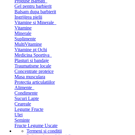
Produse Barbati
Gel pentru barbierit
Balsam dupa barbierit
Ingrijirea pielii
Vitamine si Minerale
Vitamine
Minerale
Suplimente
MultiVitamine
Vitamine pt Ochi
Medicina Sportiva
Plasturi si bandaje
Traumatisme locale
Concentrate proteice
Masa musculara
Protectia articulatiilor
Alimente
Condimente
Sucuri Lapte
Ceareale
Legume Fructe
Ulei
Seminte
Fructe Legume Uscate
Termeni si conditii