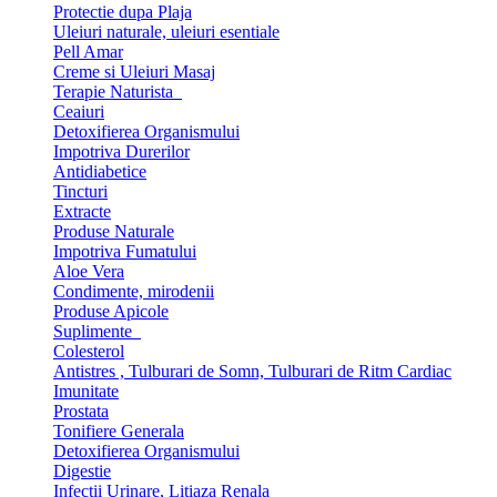
Protectie dupa Plaja
Uleiuri naturale, uleiuri esentiale
Pell Amar
Creme si Uleiuri Masaj
Terapie Naturista
Ceaiuri
Detoxifierea Organismului
Impotriva Durerilor
Antidiabetice
Tincturi
Extracte
Produse Naturale
Impotriva Fumatului
Aloe Vera
Condimente, mirodenii
Produse Apicole
Suplimente
Colesterol
Antistres , Tulburari de Somn, Tulburari de Ritm Cardiac
Imunitate
Prostata
Tonifiere Generala
Detoxifierea Organismului
Digestie
Infectii Urinare, Litiaza Renala