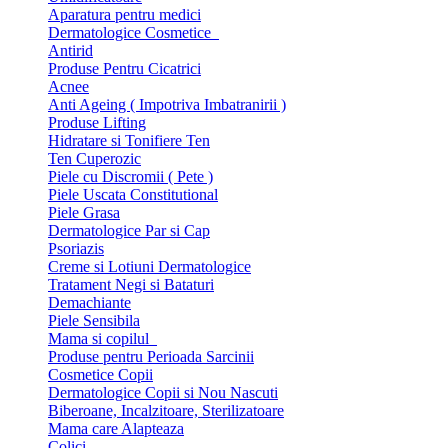
Aparatura pentru medici
Dermatologice Cosmetice
Antirid
Produse Pentru Cicatrici
Acnee
Anti Ageing ( Impotriva Imbatranirii )
Produse Lifting
Hidratare si Tonifiere Ten
Ten Cuperozic
Piele cu Discromii ( Pete )
Piele Uscata Constitutional
Piele Grasa
Dermatologice Par si Cap
Psoriazis
Creme si Lotiuni Dermatologice
Tratament Negi si Bataturi
Demachiante
Piele Sensibila
Mama si copilul
Produse pentru Perioada Sarcinii
Cosmetice Copii
Dermatologice Copii si Nou Nascuti
Biberoane, Incalzitoare, Sterilizatoare
Mama care Alapteaza
Colici