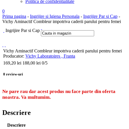
Politica de confidentialitate
0
Prima pagina
-
Ingrijire si Igiena Personala
-
Ingrijire Par si Cap
-
Vichy Aminactif Combleur impotriva caderii parului pentru femei
Ingrijire Par si Cap
Vichy Aminactif Combleur impotriva caderii parului pentru femei
Producator:
Vichy Laboratoires , Franta
169,20
lei
188,00 lei
0
/5
0
review-uri
Ne pare rau dar acest produs nu face parte din oferta
noastra. Va multumim.
Descriere
Descriere