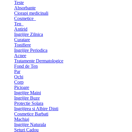
Teste
Absorbante
Ciorapi medicinali
Cosmetice
Ten
Antirid
Ingrijire Zilnica
Curatare
Tonifiere
Ingrijire Periodica
Acnee
Tratamente Dermatologice
Fond de Ten
Par
Ochi
Corp
Picioare
Ingrijire Maini
Ingrijire Buze
Protectie Solara
Ingrijirea si Albire Dinti
Cosmetice Barbati
Machiaj
Ingrijire Naturala
Seturi Cadou