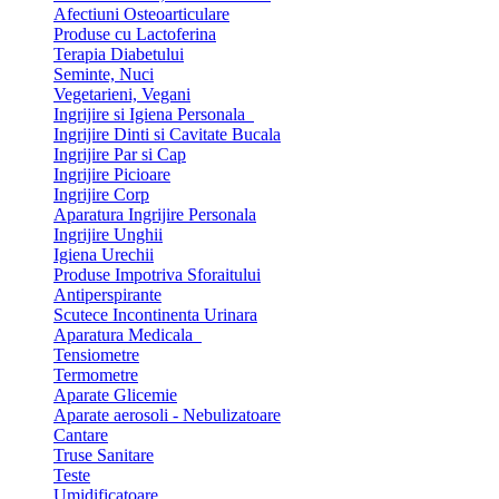
Afectiuni Osteoarticulare
Produse cu Lactoferina
Terapia Diabetului
Seminte, Nuci
Vegetarieni, Vegani
Ingrijire si Igiena Personala
Ingrijire Dinti si Cavitate Bucala
Ingrijire Par si Cap
Ingrijire Picioare
Ingrijire Corp
Aparatura Ingrijire Personala
Ingrijire Unghii
Igiena Urechii
Produse Impotriva Sforaitului
Antiperspirante
Scutece Incontinenta Urinara
Aparatura Medicala
Tensiometre
Termometre
Aparate Glicemie
Aparate aerosoli - Nebulizatoare
Cantare
Truse Sanitare
Teste
Umidificatoare