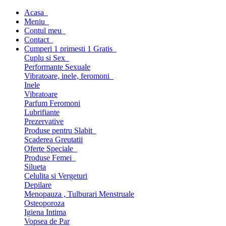
Acasa
Meniu
Contul meu
Contact
Cumperi 1 primesti 1 Gratis
Cuplu si Sex
Performante Sexuale
Vibratoare, inele, feromoni
Inele
Vibratoare
Parfum Feromoni
Lubrifiante
Prezervative
Produse pentru Slabit
Scaderea Greutatii
Oferte Speciale
Produse Femei
Silueta
Celulita si Vergeturi
Depilare
Menopauza , Tulburari Menstruale
Osteoporoza
Igiena Intima
Vopsea de Par