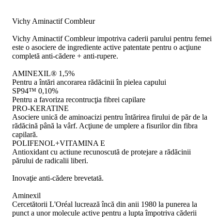
Vichy Aminactif Combleur
Vichy Aminactif Combleur impotriva caderii parului pentru femei
este o asociere de ingrediente active patentate pentru o acţiune
completă anti-cădere + anti-rupere.
AMINEXIL® 1,5%
Pentru a întări ancorarea rădăcinii în pielea capului
SP94™ 0,10%
Pentru a favoriza recontrucţia fibrei capilare
PRO-KERATINE
Asociere unică de aminoacizi pentru întărirea firului de păr de la
rădăcină până la vârf. Acţiune de umplere a fisurilor din fibra
capilară.
POLIFENOL+VITAMINA E
Antioxidant cu actiune recunoscută de protejare a rădăcinii
părului de radicalii liberi.
Inovaţie anti-cădere brevetată.
Aminexil
Cercetătorii L'Oréal lucrează încă din anii 1980 la punerea la
punct a unor molecule active pentru a lupta împotriva căderii