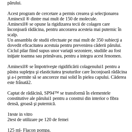
părului.
Acest program de cercetare a permis crearea şi selecţionarea
Aminexil ® dintre mai mult de 150 de molecule.
Aminexil® se opune la rigidizarea tecii de colagen care
înconjoară rădăcina, pentru ancorarea acesteia mai puternic în
scalp.
Un ansamblu de studii efectuate pe mai mult de 350 subiecţi a
dovedit eficacitatea acestuia pentru prevenirea căderii părului.
Ciclul pilar fiind supus unor variaţii sezoniere, studiile au fost
iniţiate toamna sau primăvara, pentru a integra acest fenomen.
Aminexil® se împotriveşte rigidificării colagenului1 pentru a
păstra supleţea şi elasticitatea ţesuturilor care înconjoară rădăcina
şi a-i permite să se ancoreze mai solid în pielea capului. Căderea
este frânată2.
Captat de rădăcină, SP94™ se transformă în elementele
constitutive ale părului1 pentru a construi din interior o fibra
densă, groasă şi puternică.
1teste in vitro
2test de utilizare pe 120 de femei
125 ml- Flacon pompa.