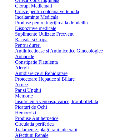
Orteza Zona Inghinala
Ciorapi Medicinali
Orteze pentru coloana vertebrala
Incaltaminte Medicala
Produse pentru ingrijirea la domiciliu
Dispozitive medicale
Suplimente Utilizate Frecvent
Raceala si Gripa
Pentru dureri
Antiinfectioase si Antimicotice Ginecologice
Antiacide
Constipatie Flatulenta
Alergii
Antidiareice si Rehidratare
Protectoare Hepatice si Biliare
Acnee
Par si Unghii
Memorie
Insuficienta venoasa, varice, tromboflebita
Picaturi de Ochi
Hemoroizi
Produse Antiherpetice
Circulatia periferica
Tratamente, plagi, rani, ulceratii
Afectiuni Renale