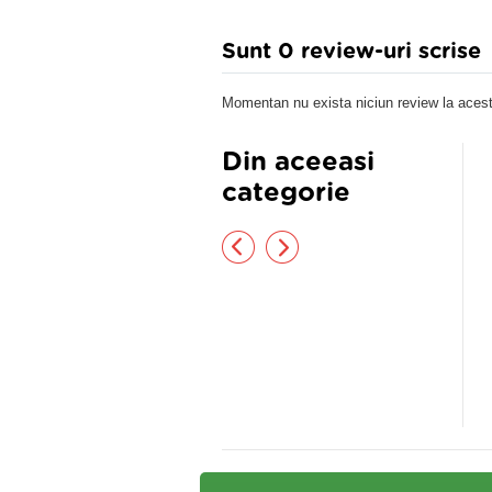
Sunt 0 review-uri scrise
Momentan nu exista niciun review la acest
Din aceeasi
categorie
ol anticelulitic cu alge marine
Crema anticelulitica; 200ml
nodoza
,00 lei
35,70 lei
22,90 lei