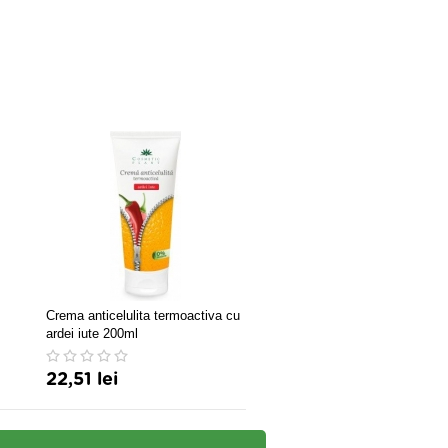
Crema anticelulita termoactiva cu
Lanoras crema anticelulitica
ardei iute 200ml
antivergeturi 50ml
22,51 lei
20,14 lei