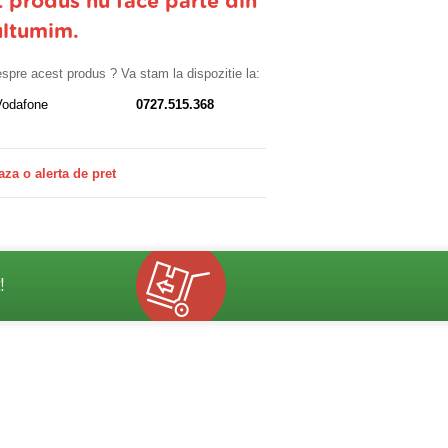
t produs nu face parte din
ultumim.
despre acest produs ? Va stam la dispozitie la:
Vodafone
0727.515.368
aza o alerta de pret
!