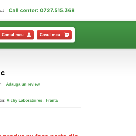
Call center: 0727.515.368
act
Contul meu
Cosul meu
ic
i
Adauga un review
tor:
Vichy Laboratoires , Franta