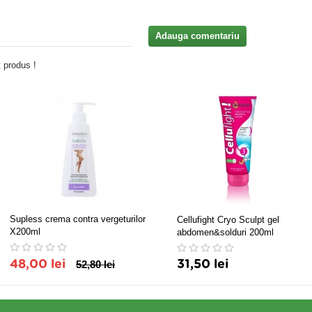
Adauga comentariu
 produs !
Supless crema contra vergeturilor
Cellufight Cryo Sculpt gel
X200ml
abdomen&solduri 200ml
48,00 lei
52,80 lei
31,50 lei