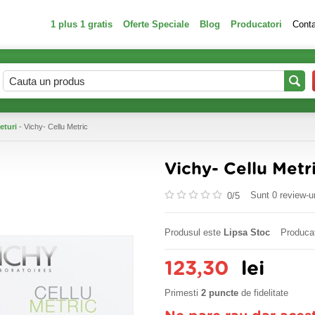
1 plus 1 gratis
Oferte Speciale
Blog
Producatori
Cont
eturi
- Vichy- Cellu Metric
Vichy- Cellu Metr
Sunt 0 review-ur
0/
5
Produsul este
Lipsa Stoc
Produca
123,30
lei
Primesti
2 puncte
de fidelitate