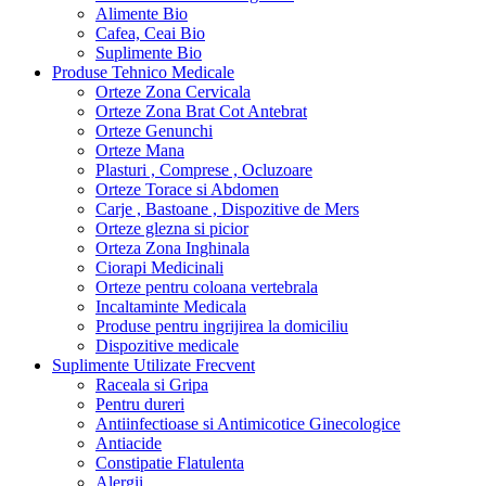
Alimente Bio
Cafea, Ceai Bio
Suplimente Bio
Produse Tehnico Medicale
Orteze Zona Cervicala
Orteze Zona Brat Cot Antebrat
Orteze Genunchi
Orteze Mana
Plasturi , Comprese , Ocluzoare
Orteze Torace si Abdomen
Carje , Bastoane , Dispozitive de Mers
Orteze glezna si picior
Orteza Zona Inghinala
Ciorapi Medicinali
Orteze pentru coloana vertebrala
Incaltaminte Medicala
Produse pentru ingrijirea la domiciliu
Dispozitive medicale
Suplimente Utilizate Frecvent
Raceala si Gripa
Pentru dureri
Antiinfectioase si Antimicotice Ginecologice
Antiacide
Constipatie Flatulenta
Alergii