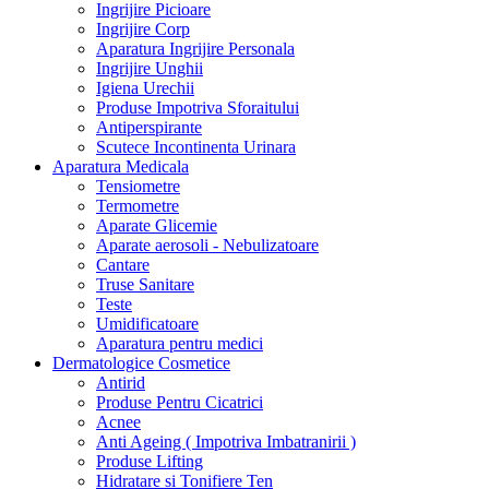
Ingrijire Picioare
Ingrijire Corp
Aparatura Ingrijire Personala
Ingrijire Unghii
Igiena Urechii
Produse Impotriva Sforaitului
Antiperspirante
Scutece Incontinenta Urinara
Aparatura Medicala
Tensiometre
Termometre
Aparate Glicemie
Aparate aerosoli - Nebulizatoare
Cantare
Truse Sanitare
Teste
Umidificatoare
Aparatura pentru medici
Dermatologice Cosmetice
Antirid
Produse Pentru Cicatrici
Acnee
Anti Ageing ( Impotriva Imbatranirii )
Produse Lifting
Hidratare si Tonifiere Ten