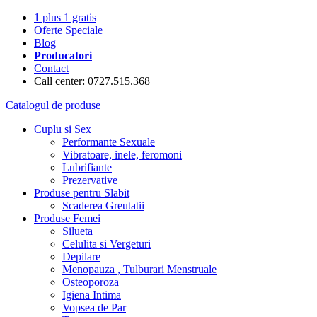
1 plus 1 gratis
Oferte Speciale
Blog
Producatori
Contact
Call center: 0727.515.368
Catalogul de produse
Cuplu si Sex
Performante Sexuale
Vibratoare, inele, feromoni
Lubrifiante
Prezervative
Produse pentru Slabit
Scaderea Greutatii
Produse Femei
Silueta
Celulita si Vergeturi
Depilare
Menopauza , Tulburari Menstruale
Osteoporoza
Igiena Intima
Vopsea de Par