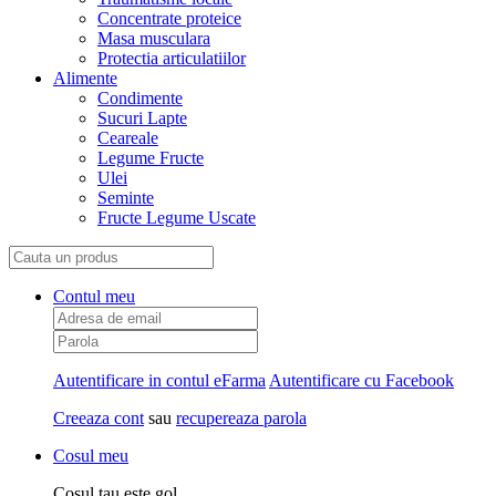
Concentrate proteice
Masa musculara
Protectia articulatiilor
Alimente
Condimente
Sucuri Lapte
Ceareale
Legume Fructe
Ulei
Seminte
Fructe Legume Uscate
Contul meu
Autentificare in contul eFarma
Autentificare cu Facebook
Creeaza cont
sau
recupereaza parola
Cosul meu
Cosul tau este gol