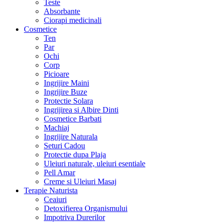
Teste
Absorbante
Ciorapi medicinali
Cosmetice
Ten
Par
Ochi
Corp
Picioare
Ingrijire Maini
Ingrijire Buze
Protectie Solara
Ingrijirea si Albire Dinti
Cosmetice Barbati
Machiaj
Ingrijire Naturala
Seturi Cadou
Protectie dupa Plaja
Uleiuri naturale, uleiuri esentiale
Pell Amar
Creme si Uleiuri Masaj
Terapie Naturista
Ceaiuri
Detoxifierea Organismului
Impotriva Durerilor