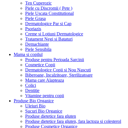
Ten Cuperozic
Piele cu Discromii ( Pete )
Piele Uscata Constitutional
Piele Grasa
Dermatologice Par si Cap
Psoriazis
Creme si Lotiuni Dermatologice
Tratament Negi si Bataturi
Demachiante
Piele Sensibila
Mama si copilul
Produse pentru Perioada Sarcinii
Cosmetice Copii
Dermatologice Copii si Nou Nascuti
Biberoane, Incalzitoare, Sterilizatoare
Mama care Alapteaza
Colici
Dentitie
Vitamine pentru copii
Produse Bio Organice
Uleiuri Bio
Sucuri Bio Organice
Produse dietetice fara gluten
Produse dietetice fara gluten, fara lactoza si colesterol
Produse Cosmetice Organice