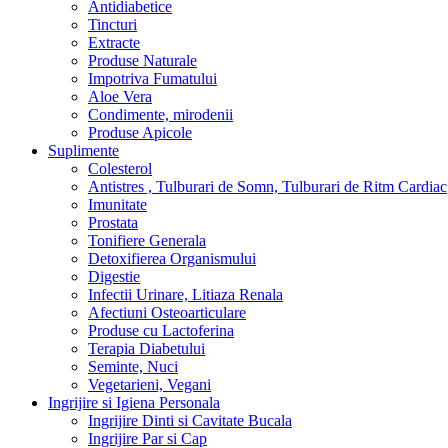
Antidiabetice
Tincturi
Extracte
Produse Naturale
Impotriva Fumatului
Aloe Vera
Condimente, mirodenii
Produse Apicole
Suplimente
Colesterol
Antistres , Tulburari de Somn, Tulburari de Ritm Cardiac
Imunitate
Prostata
Tonifiere Generala
Detoxifierea Organismului
Digestie
Infectii Urinare, Litiaza Renala
Afectiuni Osteoarticulare
Produse cu Lactoferina
Terapia Diabetului
Seminte, Nuci
Vegetarieni, Vegani
Ingrijire si Igiena Personala
Ingrijire Dinti si Cavitate Bucala
Ingrijire Par si Cap