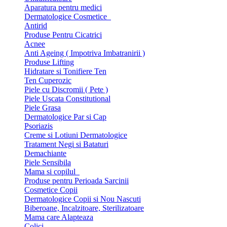
Aparatura pentru medici
Dermatologice Cosmetice
Antirid
Produse Pentru Cicatrici
Acnee
Anti Ageing ( Impotriva Imbatranirii )
Produse Lifting
Hidratare si Tonifiere Ten
Ten Cuperozic
Piele cu Discromii ( Pete )
Piele Uscata Constitutional
Piele Grasa
Dermatologice Par si Cap
Psoriazis
Creme si Lotiuni Dermatologice
Tratament Negi si Bataturi
Demachiante
Piele Sensibila
Mama si copilul
Produse pentru Perioada Sarcinii
Cosmetice Copii
Dermatologice Copii si Nou Nascuti
Biberoane, Incalzitoare, Sterilizatoare
Mama care Alapteaza
Colici