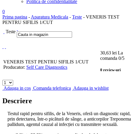
Politica de confidentialitate
0
Prima pagina
-
Aparatura Medicala
-
Teste
- VENERIS TEST
PENTRU SIFILIS 1/CUT
Teste
30,63
lei
La
comanda
0
/5
VENERIS TEST PENTRU SIFILIS 1/CUT
Producator:
Self Care Diagnostics
0
review-uri
Adauga in cos
Comanda telefonica
Adauga in wishlist
Descriere
Testul rapid pentru sifilis, de la Veneris, oferă un diagnostic rapid,
prin detectarea, într-o picătură de sânge, a anticorpilor Treponema
pallidum, agentul cauzal al infecției cu transmitere sexuală.