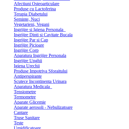
Afectiuni Osteoarticulare
Produse cu Lactoferina
Terapia Diabetului
Seminte, Nuci
Vegetarieni, Vegani
Ingrijire si Igiena Personala
Ingrijire Dinti si Cavitate Bucala
Ingrijire Par si Cap
Ingrijire Picioare
Ingrijire Corp
Aparatura Ingrijire Personala
Ingrijire Unghii
Igiena Urechii
Produse Impotriva Sforaitului
Antiperspirante
Scutece Incontinenta Urinara
Aparatura Medicala
Tensiometre
Termometre
Aparate Glicemie
Aparate aerosoli - Nebulizatoare
Cantare
Truse Sanitare
Teste
Umidificatoare