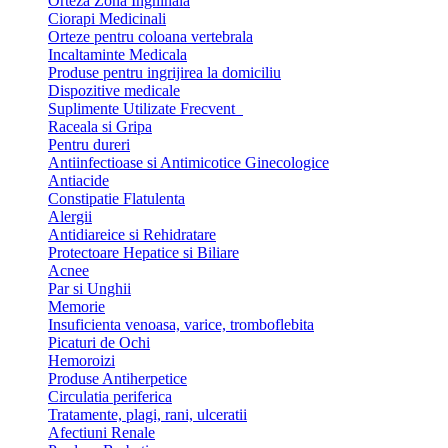
Orteza Zona Inghinala
Ciorapi Medicinali
Orteze pentru coloana vertebrala
Incaltaminte Medicala
Produse pentru ingrijirea la domiciliu
Dispozitive medicale
Suplimente Utilizate Frecvent
Raceala si Gripa
Pentru dureri
Antiinfectioase si Antimicotice Ginecologice
Antiacide
Constipatie Flatulenta
Alergii
Antidiareice si Rehidratare
Protectoare Hepatice si Biliare
Acnee
Par si Unghii
Memorie
Insuficienta venoasa, varice, tromboflebita
Picaturi de Ochi
Hemoroizi
Produse Antiherpetice
Circulatia periferica
Tratamente, plagi, rani, ulceratii
Afectiuni Renale