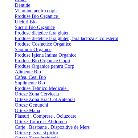
Dentitie
Vitamine pentru copii
Produse Bio Organice
Uleiuri Bio
Sucuri Bio Organice
Produse dietetice fara gluten
Produse dietetice fara gluten, fara lactoza si colesterol
Produse Cosmetice Organice
Sapunuri Organice
Produse Igiena Intima Organice
Produse Bio Organice Copii
Produse Organice pentru Corp
Alimente Bio
Cafea, Ceai Bio
Suplimente Bio
Produse Tehnico Medicale
Orteze Zona Cervicala
Orteze Zona Brat Cot Antebrat
Orteze Genunchi
Orteze Mana
Plasturi , Comprese , Ocluzoare
Orteze Torace si Abdomen
Carje , Bastoane , Dispozitive de Mers
Orteze glezna si picior