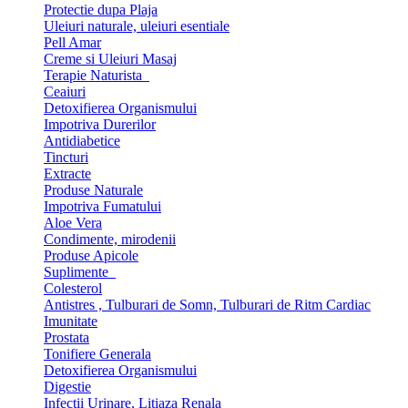
Protectie dupa Plaja
Uleiuri naturale, uleiuri esentiale
Pell Amar
Creme si Uleiuri Masaj
Terapie Naturista
Ceaiuri
Detoxifierea Organismului
Impotriva Durerilor
Antidiabetice
Tincturi
Extracte
Produse Naturale
Impotriva Fumatului
Aloe Vera
Condimente, mirodenii
Produse Apicole
Suplimente
Colesterol
Antistres , Tulburari de Somn, Tulburari de Ritm Cardiac
Imunitate
Prostata
Tonifiere Generala
Detoxifierea Organismului
Digestie
Infectii Urinare, Litiaza Renala