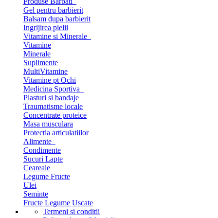
Produse Barbati
Gel pentru barbierit
Balsam dupa barbierit
Ingrijirea pielii
Vitamine si Minerale
Vitamine
Minerale
Suplimente
MultiVitamine
Vitamine pt Ochi
Medicina Sportiva
Plasturi si bandaje
Traumatisme locale
Concentrate proteice
Masa musculara
Protectia articulatiilor
Alimente
Condimente
Sucuri Lapte
Ceareale
Legume Fructe
Ulei
Seminte
Fructe Legume Uscate
Termeni si conditii