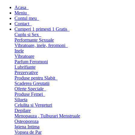
Acasa
Meniu
Contul meu
Contact
Cumperi 1 primesti 1 Gratis
Cuplu si Sex
Performante Sexuale
Vibratoare, inele, feromoni
Inele
Vibratoare
Parfum Feromoni
Lubrifiante
Prezervative
Produse pentru Slabit
Scaderea Greutatii
Oferte Speciale
Produse Femei
Silueta
Celulita si Vergeturi
Depilare
Menopauza , Tulburari Menstruale
Osteoporoza
Igiena Intima
Vopsea de Par