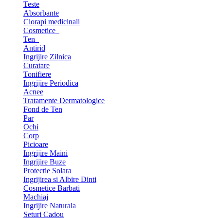
Teste
Absorbante
Ciorapi medicinali
Cosmetice
Ten
Antirid
Ingrijire Zilnica
Curatare
Tonifiere
Ingrijire Periodica
Acnee
Tratamente Dermatologice
Fond de Ten
Par
Ochi
Corp
Picioare
Ingrijire Maini
Ingrijire Buze
Protectie Solara
Ingrijirea si Albire Dinti
Cosmetice Barbati
Machiaj
Ingrijire Naturala
Seturi Cadou