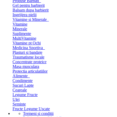
Produse Barbati
Gel pentru barbierit
Balsam dupa barbierit
Ingrijirea pielii
Vitamine si Minerale
Vitamine
Minerale
Suplimente
MultiVitamine
Vitamine pt Ochi
Medicina Sportiva
Plasturi si bandaje
Traumatisme locale
Concentrate proteice
Masa musculara
Protectia articulatiilor
Alimente
Condimente
Sucuri Lapte
Ceareale
Legume Fructe
Ulei
Seminte
Fructe Legume Uscate
Termeni si conditii