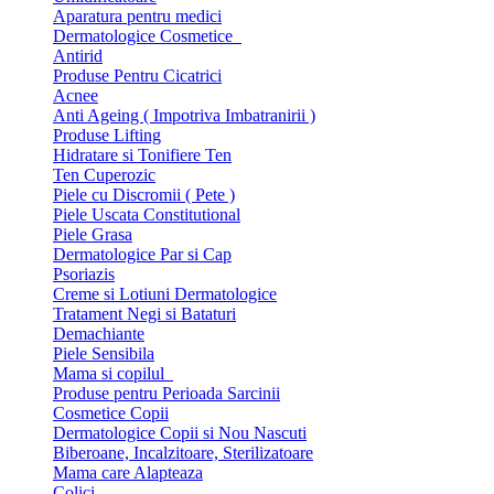
Aparatura pentru medici
Dermatologice Cosmetice
Antirid
Produse Pentru Cicatrici
Acnee
Anti Ageing ( Impotriva Imbatranirii )
Produse Lifting
Hidratare si Tonifiere Ten
Ten Cuperozic
Piele cu Discromii ( Pete )
Piele Uscata Constitutional
Piele Grasa
Dermatologice Par si Cap
Psoriazis
Creme si Lotiuni Dermatologice
Tratament Negi si Bataturi
Demachiante
Piele Sensibila
Mama si copilul
Produse pentru Perioada Sarcinii
Cosmetice Copii
Dermatologice Copii si Nou Nascuti
Biberoane, Incalzitoare, Sterilizatoare
Mama care Alapteaza
Colici