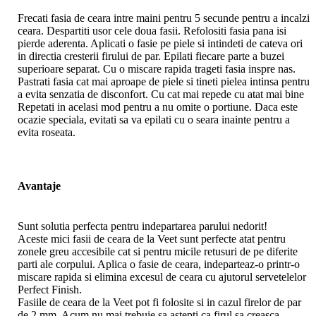
Frecati fasia de ceara intre maini pentru 5 secunde pentru a incalzi
ceara. Despartiti usor cele doua fasii. Refolositi fasia pana isi
pierde aderenta. Aplicati o fasie pe piele si intindeti de cateva ori
in directia cresterii firului de par. Epilati fiecare parte a buzei
superioare separat. Cu o miscare rapida trageti fasia inspre nas.
Pastrati fasia cat mai aproape de piele si tineti pielea intinsa pentru
a evita senzatia de disconfort. Cu cat mai repede cu atat mai bine
Repetati in acelasi mod pentru a nu omite o portiune. Daca este
ocazie speciala, evitati sa va epilati cu o seara inainte pentru a
evita roseata.
Avantaje
Sunt solutia perfecta pentru indepartarea parului nedorit!
Aceste mici fasii de ceara de la Veet sunt perfecte atat pentru
zonele greu accesibile cat si pentru micile retusuri de pe diferite
parti ale corpului. Aplica o fasie de ceara, indeparteaz-o printr-o
miscare rapida si elimina excesul de ceara cu ajutorul servetelelor
Perfect Finish.
Fasiile de ceara de la Veet pot fi folosite si in cazul firelor de par
de 2 mm. Acum nu mai trebuie sa astepti ca firul sa creasca