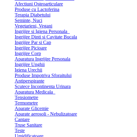
Afectiuni Osteoarticulare
Produse cu Lactoferina
Terapia Diabetului
Seminte, Nuci
Vegetarieni, Vegani
Ingrijire si Igiena Personala
Ingrijire Dinti si Cavitate Bucala
Ingrijire Par si Cap
Ingrijire Picioare
Ingrijire Corp
Aparatura Ingrijire Personala
Ingrijire Unghii
Igiena Urechii
Produse Impotriva Sforaitului
Antiperspirante
Scutece Incontinenta Urinara
Aparatura Medicala
Tensiometre
Termometre
Aparate Glicemie
Aparate aerosoli - Nebulizatoare
Cantare
Truse Sanitare
Teste
Umidificatoare