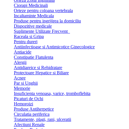
Orteza Zona Inghinala
Ciorapi Medicinali
Orteze pentru coloana vertebrala
Incaltaminte Medicala
Produse pentru ingrijirea la domiciliu
Dispozitive medicale
Suplimente Utilizate Frecvent
Raceala si Gripa
Pentru dureri
Antiinfectioase si Antimicotice Ginecologice
Antiacide
Constipatie Flatulenta
Alergii
Antidiareice si Rehidratare
Protectoare Hepatice si Biliare
Acnee
Par si Unghii
Memorie
Insuficienta venoasa, varice, tromboflebita
Picaturi de Ochi
Hemoroizi
Produse Antiherpetice
Circulatia periferica
Tratamente, plagi, rani, ulceratii
Afectiuni Renale