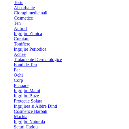
Teste
Absorbante
Ciorapi medicinali
Cosmetice
Ten
Antirid
Ingrijire Zilnica
Curatare
Tonifiere
Ingrijire Periodica
Acnee
Tratamente Dermatologice
Fond de Ten
Par
Ochi
Corp
Picioare
Ingrijire Maini
Ingrijire Buze
Protectie Solara
Ingrijirea si Albire Dinti
Cosmetice Barbati
Machiaj
Ingrijire Naturala
Seturi Cadou