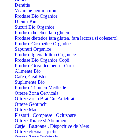
Dentitie
Vitamine pentru copii
Produse Bio Organice
Uleiuri Bio
Sucuri Bio Organice
Produse dietetice fara gluten
Produse dietetice fara gluten, fara lactoza si colesterol
Produse Cosmetice Organice
Sapunuri Organice
Produse Igiena Intima Organice
Produse Bio Organice Copii
Produse Organice pentru Corp
Alimente Bio
Cafea, Ceai Bio
Suplimente Bio
Produse Tehnico Medicale
Orteze Zona Cervicala
Orteze Zona Brat Cot Antebrat
Orteze Genunchi
Orteze Mana
Plasturi , Comprese , Ocluzoare
Orteze Torace si Abdomen
Carje , Bastoane , Dispozitive de Mers
Orteze glezna si picior