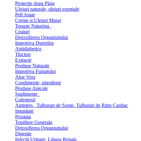
Protectie dupa Plaja
Uleiuri naturale, uleiuri esentiale
Pell Amar
Creme si Uleiuri Masaj
Terapie Naturista
Ceaiuri
Detoxifierea Organismului
Impotriva Durerilor
Antidiabetice
Tincturi
Extracte
Produse Naturale
Impotriva Fumatului
Aloe Vera
Condimente, mirodenii
Produse Apicole
Suplimente
Colesterol
Antistres , Tulburari de Somn, Tulburari de Ritm Cardiac
Imunitate
Prostata
Tonifiere Generala
Detoxifierea Organismului
Digestie
Infectii Urinare, Litiaza Renala