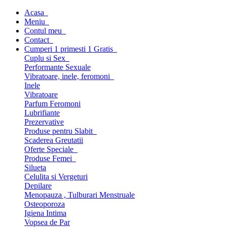
Acasa
Meniu
Contul meu
Contact
Cumperi 1 primesti 1 Gratis
Cuplu si Sex
Performante Sexuale
Vibratoare, inele, feromoni
Inele
Vibratoare
Parfum Feromoni
Lubrifiante
Prezervative
Produse pentru Slabit
Scaderea Greutatii
Oferte Speciale
Produse Femei
Silueta
Celulita si Vergeturi
Depilare
Menopauza , Tulburari Menstruale
Osteoporoza
Igiena Intima
Vopsea de Par