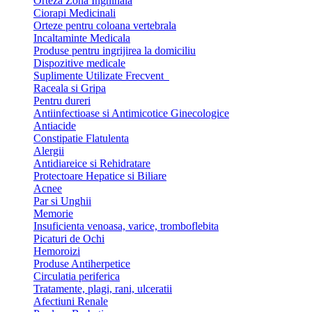
Orteza Zona Inghinala
Ciorapi Medicinali
Orteze pentru coloana vertebrala
Incaltaminte Medicala
Produse pentru ingrijirea la domiciliu
Dispozitive medicale
Suplimente Utilizate Frecvent
Raceala si Gripa
Pentru dureri
Antiinfectioase si Antimicotice Ginecologice
Antiacide
Constipatie Flatulenta
Alergii
Antidiareice si Rehidratare
Protectoare Hepatice si Biliare
Acnee
Par si Unghii
Memorie
Insuficienta venoasa, varice, tromboflebita
Picaturi de Ochi
Hemoroizi
Produse Antiherpetice
Circulatia periferica
Tratamente, plagi, rani, ulceratii
Afectiuni Renale