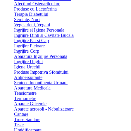
Afectiuni Osteoarticulare
Produse cu Lactoferina
Terapia Diabetului
Seminte, Nuci
Vegetarieni, Vegani
Ingrijire si Igiena Personala
Ingrijire Dinti si Cavitate Bucala
Ingrijire Par si Cap
Ingrijire Picioare
Ingrijire Corp
Aparatura Ingrijire Personala
Ingrijire Unghii
Igiena Urechii
Produse Impotriva Sforaitului
Antiperspirante
Scutece Incontinenta Urinara
Aparatura Medicala
Tensiometre
Termometre
Aparate Glicemie
Aparate aerosoli - Nebulizatoare
Cantare
Truse Sanitare
Teste
Umidificatoare