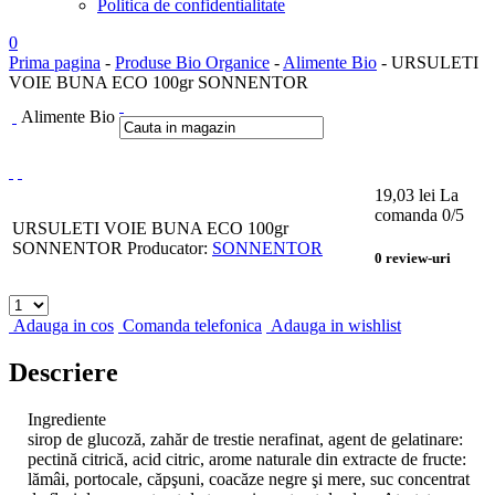
Politica de confidentialitate
0
Prima pagina
-
Produse Bio Organice
-
Alimente Bio
- URSULETI
VOIE BUNA ECO 100gr SONNENTOR
Alimente Bio
19,03
lei
La
comanda
0
/5
URSULETI VOIE BUNA ECO 100gr
SONNENTOR
Producator:
SONNENTOR
0
review-uri
Adauga in cos
Comanda telefonica
Adauga in wishlist
Descriere
Ingrediente
sirop de glucoză, zahăr de trestie nerafinat, agent de gelatinare:
pectină citrică, acid citric, arome naturale din extracte de fructe:
lămâi, portocale, căpşuni, coacăze negre şi mere, suc concentrat