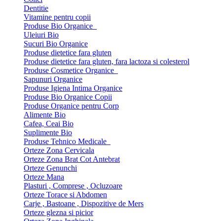
Dentitie
Vitamine pentru copii
Produse Bio Organice
Uleiuri Bio
Sucuri Bio Organice
Produse dietetice fara gluten
Produse dietetice fara gluten, fara lactoza si colesterol
Produse Cosmetice Organice
Sapunuri Organice
Produse Igiena Intima Organice
Produse Bio Organice Copii
Produse Organice pentru Corp
Alimente Bio
Cafea, Ceai Bio
Suplimente Bio
Produse Tehnico Medicale
Orteze Zona Cervicala
Orteze Zona Brat Cot Antebrat
Orteze Genunchi
Orteze Mana
Plasturi , Comprese , Ocluzoare
Orteze Torace si Abdomen
Carje , Bastoane , Dispozitive de Mers
Orteze glezna si picior