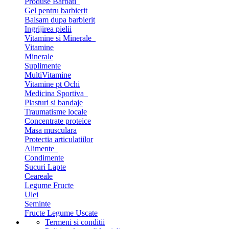
Produse Barbati
Gel pentru barbierit
Balsam dupa barbierit
Ingrijirea pielii
Vitamine si Minerale
Vitamine
Minerale
Suplimente
MultiVitamine
Vitamine pt Ochi
Medicina Sportiva
Plasturi si bandaje
Traumatisme locale
Concentrate proteice
Masa musculara
Protectia articulatiilor
Alimente
Condimente
Sucuri Lapte
Ceareale
Legume Fructe
Ulei
Seminte
Fructe Legume Uscate
Termeni si conditii