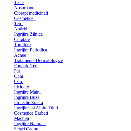
Teste
Absorbante
Ciorapi medicinali
Cosmetice
Ten
Antirid
Ingrijire Zilnica
Curatare
Tonifiere
Ingrijire Periodica
Acnee
Tratamente Dermatologice
Fond de Ten
Par
Ochi
Corp
Picioare
Ingrijire Maini
Ingrijire Buze
Protectie Solara
Ingrijirea si Albire Dinti
Cosmetice Barbati
Machiaj
Ingrijire Naturala
Seturi Cadou