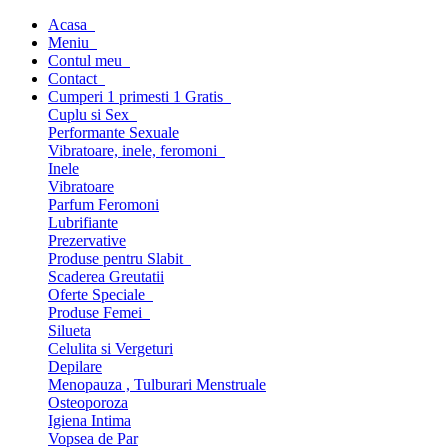
Acasa
Meniu
Contul meu
Contact
Cumperi 1 primesti 1 Gratis
Cuplu si Sex
Performante Sexuale
Vibratoare, inele, feromoni
Inele
Vibratoare
Parfum Feromoni
Lubrifiante
Prezervative
Produse pentru Slabit
Scaderea Greutatii
Oferte Speciale
Produse Femei
Silueta
Celulita si Vergeturi
Depilare
Menopauza , Tulburari Menstruale
Osteoporoza
Igiena Intima
Vopsea de Par