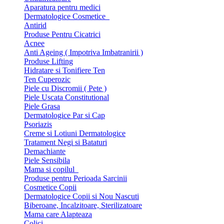
Aparatura pentru medici
Dermatologice Cosmetice
Antirid
Produse Pentru Cicatrici
Acnee
Anti Ageing ( Impotriva Imbatranirii )
Produse Lifting
Hidratare si Tonifiere Ten
Ten Cuperozic
Piele cu Discromii ( Pete )
Piele Uscata Constitutional
Piele Grasa
Dermatologice Par si Cap
Psoriazis
Creme si Lotiuni Dermatologice
Tratament Negi si Bataturi
Demachiante
Piele Sensibila
Mama si copilul
Produse pentru Perioada Sarcinii
Cosmetice Copii
Dermatologice Copii si Nou Nascuti
Biberoane, Incalzitoare, Sterilizatoare
Mama care Alapteaza
Colici