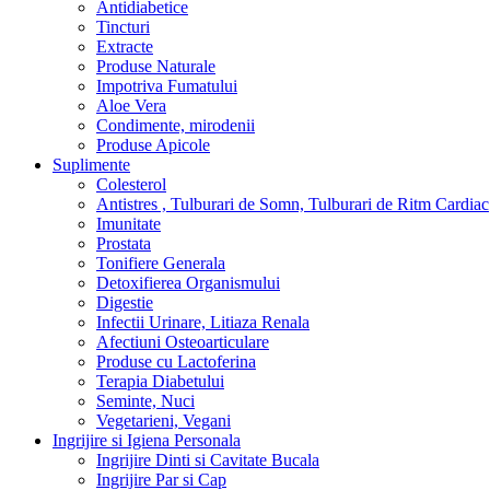
Antidiabetice
Tincturi
Extracte
Produse Naturale
Impotriva Fumatului
Aloe Vera
Condimente, mirodenii
Produse Apicole
Suplimente
Colesterol
Antistres , Tulburari de Somn, Tulburari de Ritm Cardiac
Imunitate
Prostata
Tonifiere Generala
Detoxifierea Organismului
Digestie
Infectii Urinare, Litiaza Renala
Afectiuni Osteoarticulare
Produse cu Lactoferina
Terapia Diabetului
Seminte, Nuci
Vegetarieni, Vegani
Ingrijire si Igiena Personala
Ingrijire Dinti si Cavitate Bucala
Ingrijire Par si Cap