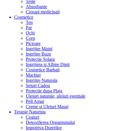
Teste
Absorbante
Ciorapi medicinali
Cosmetice
Ten
Par
Ochi
Corp
Picioare
Ingrijire Maini
Ingrijire Buze
Protectie Solara
Ingrijirea si Albire Dinti
Cosmetice Barbati
Machiaj
Ingrijire Naturala
Seturi Cadou
Protectie dupa Plaja
Uleiuri naturale, uleiuri esentiale
Pell Amar
Creme si Uleiuri Masaj
Terapie Naturista
Ceaiuri
Detoxifierea Organismului
Impotriva Durerilor