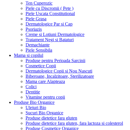
Ten Cuperozic
Piele cu Discromii ( Pete )
Piele Uscata Constitutional
Piele Grasa
Dermatologice Par si Cap
Psoriazis
Creme si Lotiuni Dermatologice
Tratament Negi si Bataturi
Demachiante
Piele Sensibila
Mama si copilul
Produse pentru Perioada Sarcinii
Cosmetice Copii
Dermatologice Copii si Nou Nascuti
Biberoane, Incalzitoare, Sterilizatoare
Mama care Alapteaza
Colici
Dentitie
Vitamine pentru copii
Produse Bio Organice
Uleiuri Bio
Sucuri Bio Organice
Produse dietetice fara gluten
Produse dietetice fara gluten, fara lactoza si colesterol
Produse Cosmetice Organice