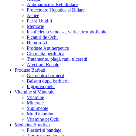
Antidiareice si Rehidratare
Protectoare Hepatice si Biliare
Acnee
Par si Unghii
Memorie
Insuficienta venoasa, varice, tromboflebita
Picaturi de Ochi
Hemoroizi
Produse Antiherpetice
Circulatia periferica
Tratamente, plagi, rani, ulceratii
Afectiuni Renale
Produse Barbati
Gel pentru barbierit
Balsam dupa barbierit
Ingrijirea pielii
Vitamine si Minerale
Vitamine
Minerale
Suplimente
MultiVitamine
Vitamine pt Ochi
Medicina Sportiva
Plasturi si bandaje
Traumatisme locale