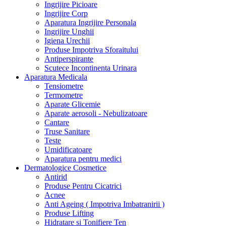
Ingrijire Picioare
Ingrijire Corp
Aparatura Ingrijire Personala
Ingrijire Unghii
Igiena Urechii
Produse Impotriva Sforaitului
Antiperspirante
Scutece Incontinenta Urinara
Aparatura Medicala
Tensiometre
Termometre
Aparate Glicemie
Aparate aerosoli - Nebulizatoare
Cantare
Truse Sanitare
Teste
Umidificatoare
Aparatura pentru medici
Dermatologice Cosmetice
Antirid
Produse Pentru Cicatrici
Acnee
Anti Ageing ( Impotriva Imbatranirii )
Produse Lifting
Hidratare si Tonifiere Ten