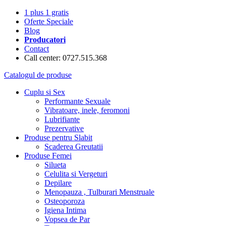
1 plus 1 gratis
Oferte Speciale
Blog
Producatori
Contact
Call center: 0727.515.368
Catalogul de produse
Cuplu si Sex
Performante Sexuale
Vibratoare, inele, feromoni
Lubrifiante
Prezervative
Produse pentru Slabit
Scaderea Greutatii
Produse Femei
Silueta
Celulita si Vergeturi
Depilare
Menopauza , Tulburari Menstruale
Osteoporoza
Igiena Intima
Vopsea de Par