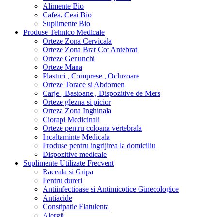
Alimente Bio
Cafea, Ceai Bio
Suplimente Bio
Produse Tehnico Medicale
Orteze Zona Cervicala
Orteze Zona Brat Cot Antebrat
Orteze Genunchi
Orteze Mana
Plasturi , Comprese , Ocluzoare
Orteze Torace si Abdomen
Carje , Bastoane , Dispozitive de Mers
Orteze glezna si picior
Orteza Zona Inghinala
Ciorapi Medicinali
Orteze pentru coloana vertebrala
Incaltaminte Medicala
Produse pentru ingrijirea la domiciliu
Dispozitive medicale
Suplimente Utilizate Frecvent
Raceala si Gripa
Pentru dureri
Antiinfectioase si Antimicotice Ginecologice
Antiacide
Constipatie Flatulenta
Alergii