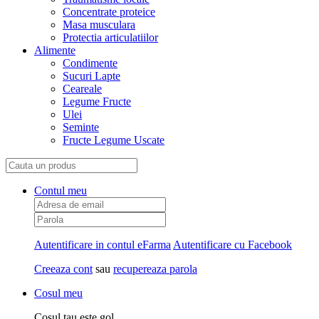
Concentrate proteice
Masa musculara
Protectia articulatiilor
Alimente
Condimente
Sucuri Lapte
Ceareale
Legume Fructe
Ulei
Seminte
Fructe Legume Uscate
Contul meu
Autentificare in contul eFarma
Autentificare cu Facebook
Creeaza cont
sau
recupereaza parola
Cosul meu
Cosul tau este gol