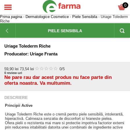
0
Prima pagina
-
Dermatologice Cosmetice
-
Piele Sensibila
- Uriage Tolederm
Riche
PIELE SENSIBILA
Uriage Tolederm Riche
Producator:
Uriage Franta
59,90
lei
73,54 lei
0
/5
0
review-uri
Ne pare rau dar acest produs nu face parte din
oferta noastra. Va multumim.
DESCRIERE
Principii Active
Uriage Tolederm Riche este o cremă pentru piele sensibilă, intolerantă,
hiperactivă. Calmeaza senzatia de disconfort si hraneste pielea.
Ofera pielii o rezistenta mai mare si protectie impotriva factorior externi
prin reducerea iritabilitatii datorita unei combinatii de ingrediente active