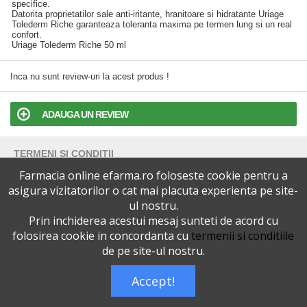
specifice.
Datorita proprietatilor sale anti-iritante, hranitoare si hidratante Uriage
Tolederm Riche garanteaza toleranta maxima pe termen lung si un real
confort.
Uriage Tolederm Riche 50 ml
Inca nu sunt review-uri la acest produs !
ADAUGA UN REVIEW
TERMENI SI CONDITII
Farmacia online efarma.ro foloseste cookie pentru a
POLITICA DE CONFIDENTIALITATE
asigura vizitatorilor o cat mai placuta experienta pe site-
ul nostru.
Prin inchiderea acestui mesaj sunteti de acord cu
VERSIUNEA DESKTOP
folosirea cookie in concordanta cu
termenii si conditiile
de pe site-ul nostru.
Telefoane eFarma:
0727515368
Dreptul de autor © efarma.ro - Toate Drepturile Rezervate.
Accept!