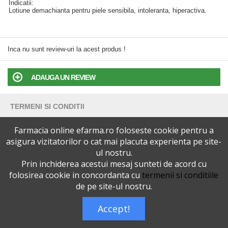
Indicatii:
Lotiune demachianta pentru piele sensibila, intoleranta, hiperactiva.
Inca nu sunt review-uri la acest produs !
ADAUGA UN REVIEW
TERMENI SI CONDITII
Farmacia online efarma.ro foloseste cookie pentru a
POLITICA DE CONFIDENTIALITATE
asigura vizitatorilor o cat mai placuta experienta pe site-
ul nostru.
VERSIUNEA DESKTOP
Prin inchiderea acestui mesaj sunteti de acord cu
folosirea cookie in concordanta cu
termenii si conditiile
Telefoane eFarma:
0727515368
de pe site-ul nostru.
Dreptul de autor © efarma.ro - Toate Drepturile Rezervate.
Accept!