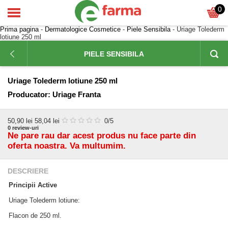
0
Prima pagina
-
Dermatologice Cosmetice
-
Piele Sensibila
- Uriage Tolederm
lotiune 250 ml
PIELE SENSIBILA
Uriage Tolederm lotiune 250 ml
Producator:
Uriage Franta
50,90
lei
58,04 lei
0
/5
0
review-uri
Ne pare rau dar acest produs nu face parte din
oferta noastra. Va multumim.
DESCRIERE
Principii Active
Uriage Tolederm lotiune:
Flacon de 250 ml.