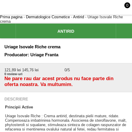
0
Prima pagina
-
Dermatologice Cosmetice
-
Antirid
- Uriage Isovale Riche
crema
ANTIRID
Uriage Isovale Riche crema
Producator:
Uriage Franta
121,89
lei
145,76 lei
0
/5
0
review-uri
Ne pare rau dar acest produs nu face parte din
oferta noastra. Va multumim.
DESCRIERE
Principii Active
Uriage Isovale Riche : Crema antirid, destinata pielii mature, ridate.
Compenseaza imbatrinirea hormonala. Asocierea de steroflavone, malt,
phytosteroli si squalane, stimuleaza sinteza de colagen raspunzator de
refacerea si mentinerea ovalului natural al fetei, redau fermitatea si