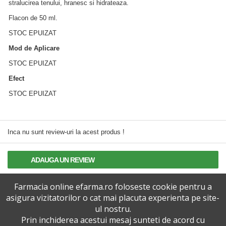
stralucirea tenului, hranesc si hidrateaza.
Flacon de 50 ml.
STOC EPUIZAT
Mod de Aplicare
STOC EPUIZAT
Efect
STOC EPUIZAT
Inca nu sunt review-uri la acest produs !
ADAUGA UN REVIEW
Farmacia online efarma.ro foloseste cookie pentru a
TERMENI SI CONDITII
asigura vizitatorilor o cat mai placuta experienta pe site-
ul nostru.
POLITICA DE CONFIDENTIALITATE
Prin inchiderea acestui mesaj sunteti de acord cu