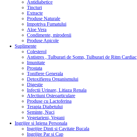
Antidiabetice
Tincturi
Extracte
Produse Naturale
Impotriva Fumatului
Aloe Vera
Condimente, mirodenii
Produse Apicole
Suplimente
Colesterol
Antistres , Tulburari de Somn, Tulburari de Ritm Cardiac
Imunitate
Prostata
Tonifiere Generala
Detoxifierea Organismului
Digestie
Infectii Urinare, Litiaza Renala
Afectiuni Osteoarticulare
Produse cu Lactoferina
Terapia Diabetului
Seminte, Nuci
Vegetarieni, Vegani
Ingrijire si Igiena Personala
Ingrijire Dinti si Cavitate Bucala
Ingrijire Par si Cap