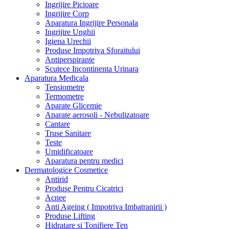
Ingrijire Picioare
Ingrijire Corp
Aparatura Ingrijire Personala
Ingrijire Unghii
Igiena Urechii
Produse Impotriva Sforaitului
Antiperspirante
Scutece Incontinenta Urinara
Aparatura Medicala
Tensiometre
Termometre
Aparate Glicemie
Aparate aerosoli - Nebulizatoare
Cantare
Truse Sanitare
Teste
Umidificatoare
Aparatura pentru medici
Dermatologice Cosmetice
Antirid
Produse Pentru Cicatrici
Acnee
Anti Ageing ( Impotriva Imbatranirii )
Produse Lifting
Hidratare si Tonifiere Ten