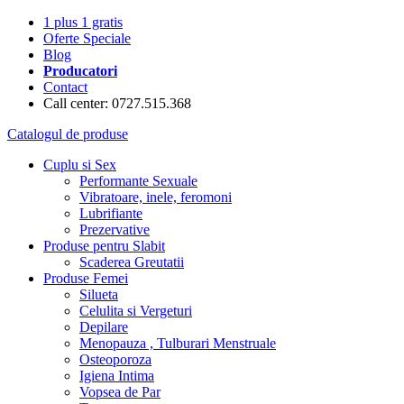
1 plus 1 gratis
Oferte Speciale
Blog
Producatori
Contact
Call center: 0727.515.368
Catalogul de produse
Cuplu si Sex
Performante Sexuale
Vibratoare, inele, feromoni
Lubrifiante
Prezervative
Produse pentru Slabit
Scaderea Greutatii
Produse Femei
Silueta
Celulita si Vergeturi
Depilare
Menopauza , Tulburari Menstruale
Osteoporoza
Igiena Intima
Vopsea de Par