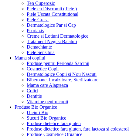
Ten Cuperozic
Piele cu Discromii ( Pete )
Piele Uscata Constitutional
Piele Grasa
Dermatologice Par si Cap
Psoriazis
Creme si Lotiuni Dermatologice
Tratament Negi si Bataturi
Demachiante
Piele Sensibila
Mama si copilul
Produse pentru Perioada Sarcinii
Cosmetice Copii
Dermatologice Copii si Nou Nascuti
Biberoane, Incalzitoare, Sterilizatoare
Mama care Alapteaza
Colici
Dentitie
Vitamine pentru copii
Produse Bio Organice
Uleiuri Bio
Sucuri Bio Organice
Produse dietetice fara gluten
Produse dietetice fara gluten, fara lactoza si colesterol
Produse Cosmetice Organice