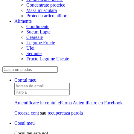
Concentrate proteice
Masa musculara
Protectia articulatiilor
Alimente
Condimente
Sucuri Lapte
Ceareale
Legume Fructe
Ulei
Seminte
Fructe Legume Uscate
Contul meu
Autentificare in contul eFarma
Autentificare cu Facebook
Creeaza cont
sau
recupereaza parola
Cosul meu
Cosul tau este gol