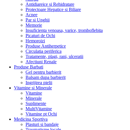
Antidiareice si Rehidratare
Protectoare Hepatice si Biliare
Acnee
Par si Unghii
Memorie
Insuficienta venoasa, varice, tromboflebita
Picaturi de Ochi
Hemoroizi
Produse Antiherpetice
Circulatia periferica
Tratamente, plagi, rani, ulceratii
Afectiuni Renale
Produse Barbati
Gel pentru barbierit
Balsam dupa barbierit
Ingrijirea pielii
Vitamine si Minerale
Vitamine
Minerale
Suplimente
MultiVitamine
Vitamine pt Ochi
Medicina Sportiva
Plasturi si bandaje
Traumatisme locale