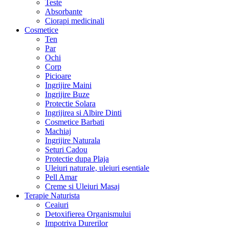
Teste
Absorbante
Ciorapi medicinali
Cosmetice
Ten
Par
Ochi
Corp
Picioare
Ingrijire Maini
Ingrijire Buze
Protectie Solara
Ingrijirea si Albire Dinti
Cosmetice Barbati
Machiaj
Ingrijire Naturala
Seturi Cadou
Protectie dupa Plaja
Uleiuri naturale, uleiuri esentiale
Pell Amar
Creme si Uleiuri Masaj
Terapie Naturista
Ceaiuri
Detoxifierea Organismului
Impotriva Durerilor