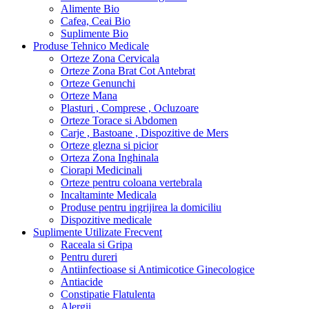
Alimente Bio
Cafea, Ceai Bio
Suplimente Bio
Produse Tehnico Medicale
Orteze Zona Cervicala
Orteze Zona Brat Cot Antebrat
Orteze Genunchi
Orteze Mana
Plasturi , Comprese , Ocluzoare
Orteze Torace si Abdomen
Carje , Bastoane , Dispozitive de Mers
Orteze glezna si picior
Orteza Zona Inghinala
Ciorapi Medicinali
Orteze pentru coloana vertebrala
Incaltaminte Medicala
Produse pentru ingrijirea la domiciliu
Dispozitive medicale
Suplimente Utilizate Frecvent
Raceala si Gripa
Pentru dureri
Antiinfectioase si Antimicotice Ginecologice
Antiacide
Constipatie Flatulenta
Alergii