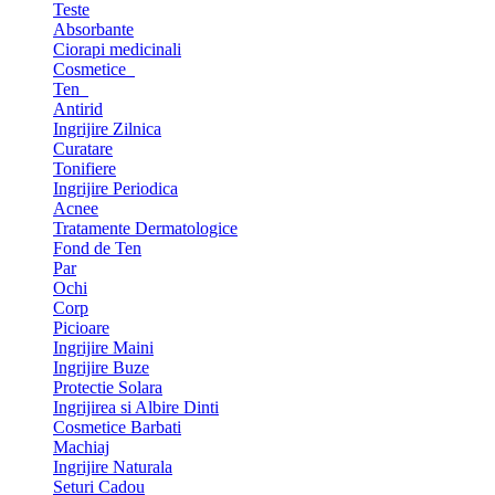
Teste
Absorbante
Ciorapi medicinali
Cosmetice
Ten
Antirid
Ingrijire Zilnica
Curatare
Tonifiere
Ingrijire Periodica
Acnee
Tratamente Dermatologice
Fond de Ten
Par
Ochi
Corp
Picioare
Ingrijire Maini
Ingrijire Buze
Protectie Solara
Ingrijirea si Albire Dinti
Cosmetice Barbati
Machiaj
Ingrijire Naturala
Seturi Cadou