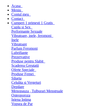
Acasa
Meniu
Contul meu
Contact
Cumperi 1 primesti 1 Gratis
Cuplu si Sex
Performante Sexuale
Vibratoare, inele, feromoni
Inele
Vibratoare
Parfum Feromoni
Lubrifiante
Prezervative
Produse pentru Slabit
Scaderea Greutatii
Oferte Speciale
Produse Femei
Silueta
Celulita si Vergeturi
Depilare
Menopauza , Tulburari Menstruale
Osteoporoza
Igiena Intima
Vopsea de Par