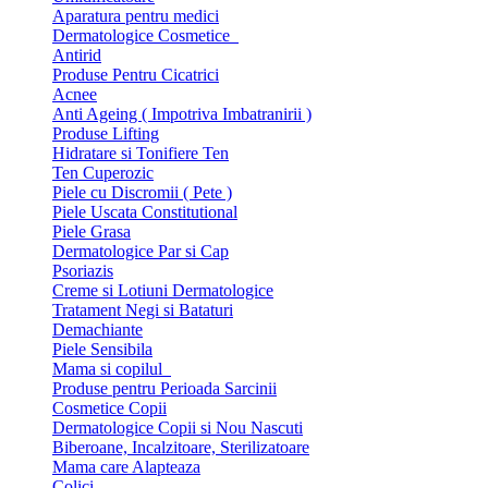
Aparatura pentru medici
Dermatologice Cosmetice
Antirid
Produse Pentru Cicatrici
Acnee
Anti Ageing ( Impotriva Imbatranirii )
Produse Lifting
Hidratare si Tonifiere Ten
Ten Cuperozic
Piele cu Discromii ( Pete )
Piele Uscata Constitutional
Piele Grasa
Dermatologice Par si Cap
Psoriazis
Creme si Lotiuni Dermatologice
Tratament Negi si Bataturi
Demachiante
Piele Sensibila
Mama si copilul
Produse pentru Perioada Sarcinii
Cosmetice Copii
Dermatologice Copii si Nou Nascuti
Biberoane, Incalzitoare, Sterilizatoare
Mama care Alapteaza
Colici