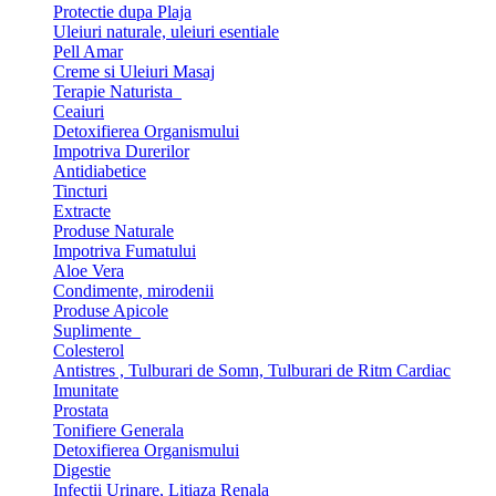
Protectie dupa Plaja
Uleiuri naturale, uleiuri esentiale
Pell Amar
Creme si Uleiuri Masaj
Terapie Naturista
Ceaiuri
Detoxifierea Organismului
Impotriva Durerilor
Antidiabetice
Tincturi
Extracte
Produse Naturale
Impotriva Fumatului
Aloe Vera
Condimente, mirodenii
Produse Apicole
Suplimente
Colesterol
Antistres , Tulburari de Somn, Tulburari de Ritm Cardiac
Imunitate
Prostata
Tonifiere Generala
Detoxifierea Organismului
Digestie
Infectii Urinare, Litiaza Renala