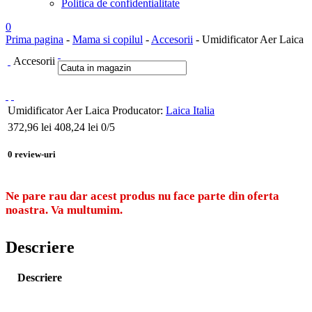
Politica de confidentialitate
0
Prima pagina
-
Mama si copilul
-
Accesorii
- Umidificator Aer Laica
Accesorii
Umidificator Aer Laica
Producator:
Laica Italia
372,96
lei
408,24 lei
0
/5
0
review-uri
Ne pare rau dar acest produs nu face parte din oferta
noastra. Va multumim.
Descriere
Descriere