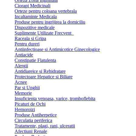
Orteza Zona Inghinala
Ciorapi Medicinali
Orteze pentru coloana vertebrala
Incaltaminte Medicala
Produse pentru ingrijirea la domiciliu
Dispozitive medicale
Suplimente Utilizate Frecvent
Raceala si Gripa
Pentru dureri
Antiinfectioase si Antimicotice Ginecologice
Antiacide
Constipatie Flatulenta
Alergii
Antidiareice si Rehidratare
Protectoare Hepatice si Biliare
Acnee
Par si Unghii
Memorie
Insuficienta venoasa, varice, tromboflebita
Picaturi de Ochi
Hemoroizi
Produse Antiherpetice
Circulatia periferica
Tratamente, plagi, rani, ulceratii
Afectiuni Renale