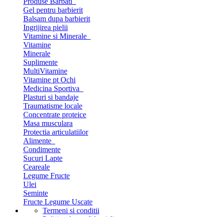
Produse Barbati
Gel pentru barbierit
Balsam dupa barbierit
Ingrijirea pielii
Vitamine si Minerale
Vitamine
Minerale
Suplimente
MultiVitamine
Vitamine pt Ochi
Medicina Sportiva
Plasturi si bandaje
Traumatisme locale
Concentrate proteice
Masa musculara
Protectia articulatiilor
Alimente
Condimente
Sucuri Lapte
Ceareale
Legume Fructe
Ulei
Seminte
Fructe Legume Uscate
Termeni si conditii