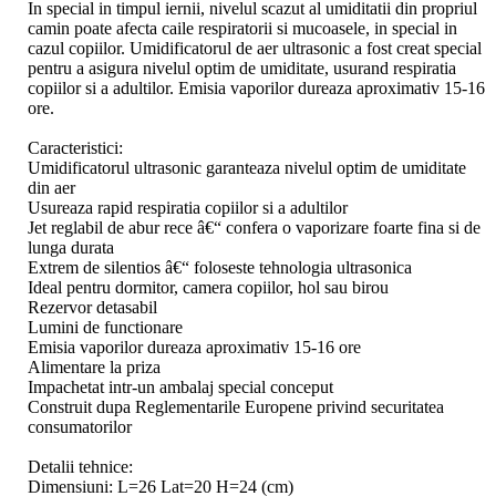
In special in timpul iernii, nivelul scazut al umiditatii din propriul
camin poate afecta caile respiratorii si mucoasele, in special in
cazul copiilor. Umidificatorul de aer ultrasonic a fost creat special
pentru a asigura nivelul optim de umiditate, usurand respiratia
copiilor si a adultilor. Emisia vaporilor dureaza aproximativ 15-16
ore.
Caracteristici:
Umidificatorul ultrasonic garanteaza nivelul optim de umiditate
din aer
Usureaza rapid respiratia copiilor si a adultilor
Jet reglabil de abur rece â€“ confera o vaporizare foarte fina si de
lunga durata
Extrem de silentios â€“ foloseste tehnologia ultrasonica
Ideal pentru dormitor, camera copiilor, hol sau birou
Rezervor detasabil
Lumini de functionare
Emisia vaporilor dureaza aproximativ 15-16 ore
Alimentare la priza
Impachetat intr-un ambalaj special conceput
Construit dupa Reglementarile Europene privind securitatea
consumatorilor
Detalii tehnice:
Dimensiuni: L=26 Lat=20 H=24 (cm)