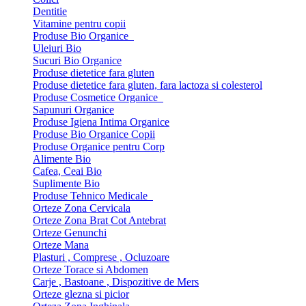
Dentitie
Vitamine pentru copii
Produse Bio Organice
Uleiuri Bio
Sucuri Bio Organice
Produse dietetice fara gluten
Produse dietetice fara gluten, fara lactoza si colesterol
Produse Cosmetice Organice
Sapunuri Organice
Produse Igiena Intima Organice
Produse Bio Organice Copii
Produse Organice pentru Corp
Alimente Bio
Cafea, Ceai Bio
Suplimente Bio
Produse Tehnico Medicale
Orteze Zona Cervicala
Orteze Zona Brat Cot Antebrat
Orteze Genunchi
Orteze Mana
Plasturi , Comprese , Ocluzoare
Orteze Torace si Abdomen
Carje , Bastoane , Dispozitive de Mers
Orteze glezna si picior