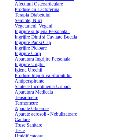
Afectiuni Osteoarticulare
Produse cu Lactoferina
Terapia Diabetului
Seminte, Nuci
Vegetarieni, Vegani
Ingrijire si Igiena Personala
Ingrijire Dinti si Cavitate Bucala
Ingrijire Par si Cap
Ingrijire Picioare
Ingrijire Corp
Aparatura Ingrijire Personala
Ingrijire Unghii
Igiena Urechii
Produse Impotriva Sforaitului
Antiperspirante
Scutece Incontinenta Urinara
Aparatura Medicala
Tensiometre
Termometre
Aparate Glicemie
Aparate aerosoli - Nebulizatoare
Cantare
Truse Sanitare
Teste
Umidificatoare