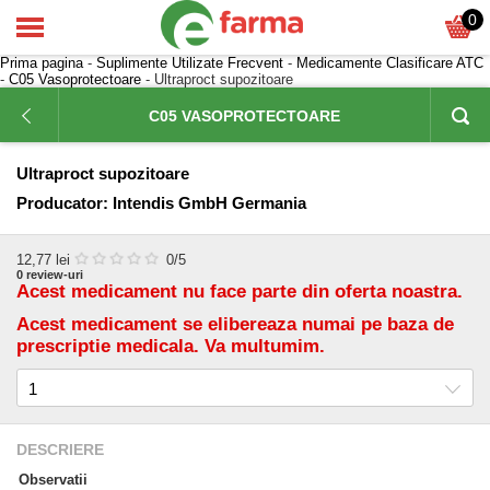
0
Prima pagina
-
Suplimente Utilizate Frecvent
-
Medicamente Clasificare ATC
-
C05 Vasoprotectoare
- Ultraproct supozitoare
C05 VASOPROTECTOARE
Ultraproct supozitoare
Producator:
Intendis GmbH Germania
12,77
lei
0
/5
0
review-uri
Acest medicament nu face parte din oferta noastra.
Acest medicament se elibereaza numai pe baza de
prescriptie medicala. Va multumim.
DESCRIERE
Observatii