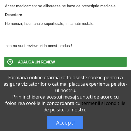
Acest medicament se elibereaza pe baza de prescriptie medicala.
Descriere
Hemoroizi, fisuri anale superficiale, inflamatii rectale.
Inca nu sunt review-uri la acest produs !
ADAUGA UN REVIEW
Farmacia online efarma.ro foloseste cookie pentru a
TERMENI SI CONDITII
asigura vizitatorilor o cat mai placuta experienta pe site-
ul nostru.
POLITICA DE CONFIDENTIALITATE
Prin inchiderea acestui mesaj sunteti de acord cu
folosirea cookie in concordanta cu
termenii si conditiile
VERSIUNEA DESKTOP
de pe site-ul nostru.
Accept!
Telefoane eFarma:
0727515368
Dreptul de autor © efarma.ro - Toate Drepturile Rezervate.