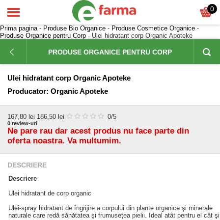
0
Prima pagina
-
Produse Bio Organice
-
Produse Cosmetice Organice
-
Produse Organice pentru Corp
- Ulei hidratant corp Organic Apoteke
PRODUSE ORGANICE PENTRU CORP
Ulei hidratant corp Organic Apoteke
Producator:
Organic Apoteke
167,80
lei
186,50 lei
0
/5
0
review-uri
Ne pare rau dar acest produs nu face parte din
oferta noastra. Va multumim.
DESCRIERE
Descriere
Ulei hidratant de corp organic
Ulei-spray hidratant de îngrijire a corpului din plante organice şi minerale
naturale care redă sănătatea şi frumuseţea pielii. Ideal atât pentru el cât şi