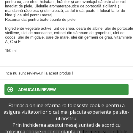
pentru ea, are efect hidratant, hrănitor şi are avantajul că este absorbit
imediat de piele. Uleiurile aromaterapeutice de portocală siciliană şi
mandarină răcoresc şi stimulează, astfel încât poate fi folosit la fel de
bine şi ca ulei pentru masaj.
Recomandat pentru toate tipurile de piele.
Ingrediente vegetale active: unt de shea, ceară de albine, ulei de portocale
siciliene, ulei de mandarine, extract din sâmbure de grapefruit, ulei de
cocos, ulei de migdale, sare de mare, ulei din germeni de grau, vitaminele
A, C si E.
150 ml
Inca nu sunt review-uri la acest produs !
ADAUGA UN REVIEW
Farmacia online efarma.ro foloseste cookie pentru a
TERMENI SI CONDITII
asigura vizitatorilor o cat mai placuta experienta pe site-
ul nostru.
POLITICA DE CONFIDENTIALITATE
Prin inchiderea acestui mesaj sunteti de acord cu
folosirea cookie in concordanta cu
termenii si conditiile