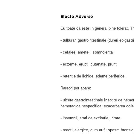
Efecte Adverse
Cu toate ca este în general bine tolerat, 
- tulburari gastrointestinale (dureri epigastr
- cefalee, ameteli, somnolenta
- eczeme, eruptii cutanate, prurit
- retentie de lichide, edeme periferice.
Rareori pot apare:
- ulcere gastrointestinale însotite de hemor
hemoragica nespecifica, exacerbarea colit
- insomnii, stari de excitatie, iritare
- reactii alergice, cum ar fi: spasm bronsic,