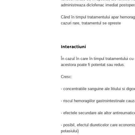
administreaza diclofenac imediat postoper
Când în timpul tratamentului apar hemoragi
cazuri rare, tratamentul se opreste
Interactiuni
În cazul în care în timpul tratamentului c
acestora poate fi potentat sau redus.
Cresc:
- concentratiile sanguine ale litiului si digo
- riscul hemoragiilor gastrointestinale cau
- efectele secundare ale altor antireumatic
- posibil, efectul diureticelor care econom
potasiului)