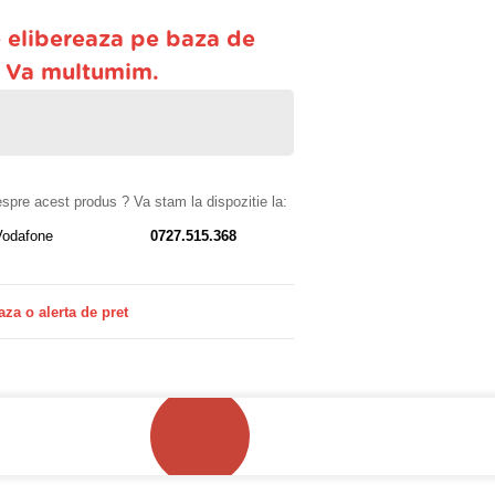
 elibereaza pe baza de
. Va multumim.
despre acest produs ? Va stam la dispozitie la:
Vodafone
0727.515.368
aza o alerta de pret
!