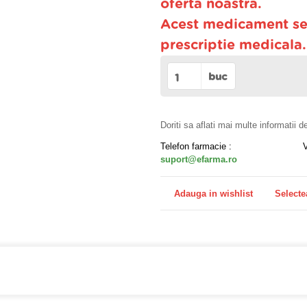
oferta noastra.
Acest medicament se
prescriptie medicala
buc
Doriti sa aflati mai multe informatii 
Telefon farmacie :
suport@efarma.ro
Adauga in wishlist
Selecte
farmacia online eFarma si beneficiezi de transport gratuit