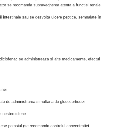
ator se recomanda supravegherea atenta a functiei renale.
i intestinale sau se dezvolta ulcere peptice, semnalate în
u diclofenac se administreaza si alte medicamente, efectul
xinei
zate de administrarea simultana de glucocorticoizi
e nesteroidiene
isesc potasiul (se recomanda controlul concentratiei