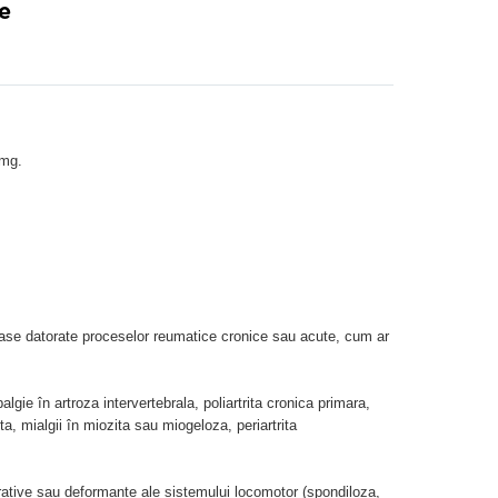
e
 mg.
eroase datorate proceselor reumatice cronice sau acute, cum ar
mbalgie în artroza intervertebrala, poliartrita cronica primara,
a, mialgii în miozita sau miogeloza, periartrita
rative sau deformante ale sistemului locomotor (spondiloza,