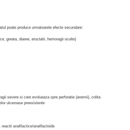
Tratul poate produce urmatoarele efecte secundare:
ice, greata, diaree, eructatii, hemoragii oculte)
agii severe si care evolueaza spre perforatie (anemii), colita
elor ulceroase preexistente
 reactii anafilactice/anafilactoide