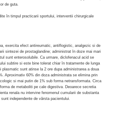
lor de guta.
te în timpul practicarii sportului, interventii chirurgicale
, exercita efect antireumatic, antiflogistic, analgezic si de
arii sintezei de prostaglandine; administrat în doze mai mari
tul sunt enterosolubile. Ca urmare, diclofenacul acid se
ului subtire si este bine tolerat chiar în tratamente de lunga
lui plasmatic sunt atinse la 2 ore dupa administrarea a doua
%. Aproximativ 60% din doza administrata se elimina prin
macologic si mai putin de 1% sub forma netransformata. Circa
forma de metaboliti pe cale digestiva. Deoarece secretia
icienta renala nu intervine fenomenul cumularii de substanta
a sunt independente de vârsta pacientului.