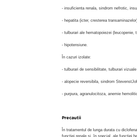
- insuficienta renala, sindrom nefrotic, ins
- hepatita (icter, cresterea transaminazelor
- tulburari ale hematopoiezei (leucopenie,
- hipotensiune.
În cazuri izolate:
- tulburari de sensibilitate, tulburari vizua
- alopecie reversibila, sindrom StevenstJo
- purpura, agranulocitoza, anemie hemoliti
Precautii
În tratamentul de lunga durata cu diclofen
functiei renale si, în special, ale functiei