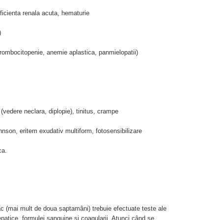
uficienta renala acuta, hematurie
)
 trombocitopenie, anemie aplastica, panmielopatii)
le (vedere neclara, diplopie), tinitus, crampe
hnson, eritem exudativ multiform, fotosensibilizare
ca.
ac (mai mult de doua saptamâni) trebuie efectuate teste ale
 hepatice, formulei sanguine si coagularii. Atunci când se