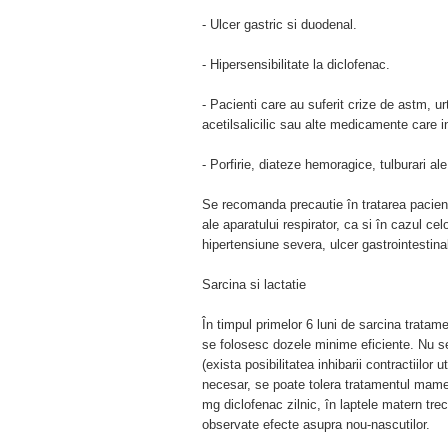
- Ulcer gastric si duodenal.
- Hipersensibilitate la diclofenac.
- Pacienti care au suferit crize de astm, ur
acetilsalicilic sau alte medicamente care i
- Porfirie, diateze hemoragice, tulburari a
Se recomanda precautie în tratarea pacient
ale aparatului respirator, ca si în cazul ce
hipertensiune severa, ulcer gastrointestin
Sarcina si lactatie
În timpul primelor 6 luni de sarcina tratam
se folosesc dozele minime eficiente. Nu se
(exista posibilitatea inhibarii contractiilor
necesar, se poate tolera tratamentul mame
mg diclofenac zilnic, în laptele matern tre
observate efecte asupra nou-nascutilor.