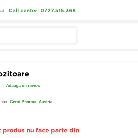
Call center: 0727.515.368
act
Contul meu
Cosul meu
ozitoare
i
Adauga un review
ator:
Gerot Pharma, Austria
t produs nu face parte din