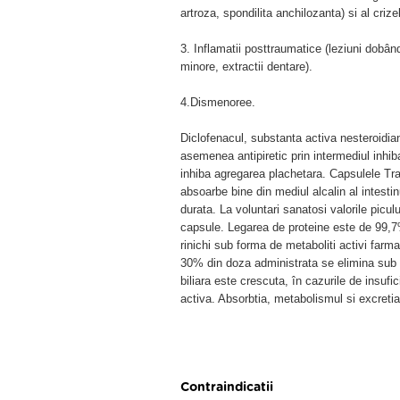
artroza, spondilita anchilozanta) si al crize
3. Inflamatii posttraumatice (leziuni dobândi
minore, extractii dentare).
4.Dismenoree.
Diclofenacul, substanta activa nesteroidiana
asemenea antipiretic prin intermediul inhib
inhiba agregarea plachetara. Capsulele Tra
absoarbe bine din mediul alcalin al intestin
durata. La voluntari sanatosi valorile picu
capsule. Legarea de proteine este de 99,7
rinichi sub forma de metaboliti activi far
30% din doza administrata se elimina sub 
biliara este crescuta, în cazurile de insuf
activa. Absorbtia, metabolismul si excreti
Contraindicatii