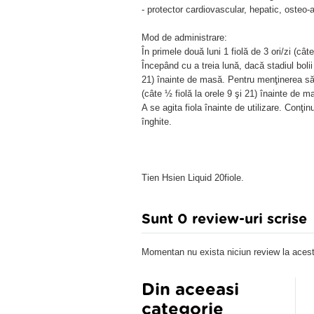
- protector cardiovascular, hepatic, osteo-a
Mod de administrare:
În primele două luni 1 fiolă de 3 ori/zi (cât
Începând cu a treia lună, dacă stadiul bolii s
21) înainte de masă. Pentru menţinerea sănă
(câte ½ fiolă la orele 9 şi 21) înainte de m
A se agita fiola înainte de utilizare. Conţin
înghite.
Tien Hsien Liquid 20fiole.
Sunt 0 review-uri scrise
Momentan nu exista niciun review la acest
Din aceeasi
categorie