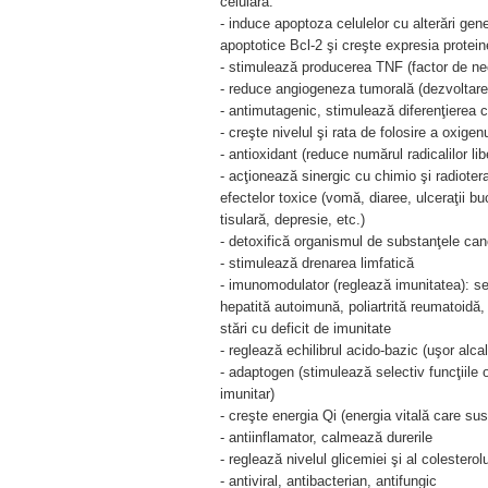
celulară:
- induce apoptoza celulelor cu alterări gene
apoptotice Bcl-2 şi creşte expresia protei
- stimulează producerea TNF (factor de ne
- reduce angiogeneza tumorală (dezvoltarea 
- antimutagenic, stimulează diferenţierea 
- creşte nivelul şi rata de folosire a oxige
- antioxidant (reduce numărul radicalilor libe
- acţionează sinergic cu chimio şi radiotera
efectelor toxice (vomă, diaree, ulceraţii b
tisulară, depresie, etc.)
- detoxifică organismul de substanţele c
- stimulează drenarea limfatică
- imunomodulator (reglează imunitatea): se
hepatită autoimună, poliartrită reumatoidă, d
stări cu deficit de imunitate
- reglează echilibrul acido-bazic (uşor alcal
- adaptogen (stimulează selectiv funcţiile 
imunitar)
- creşte energia Qi (energia vitală care su
- antiinflamator, calmează durerile
- reglează nivelul glicemiei şi al colesterol
- antiviral, antibacterian, antifungic