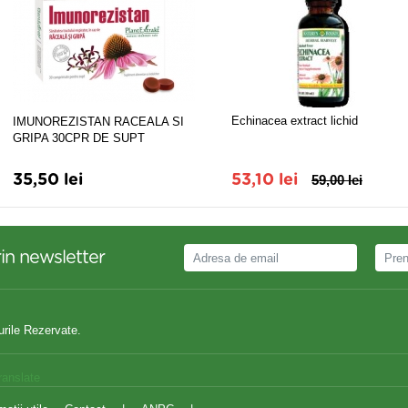
Echinacea extract lichid
IMUNOREZISTAN RACEALA SI
GRIPA 30CPR DE SUPT
35,50 lei
53,10 lei
59,00 lei
in newsletter
urile Rezervate.
ranslate