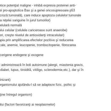
tice potenţial maligne - inhibă expresia proteinei anti-
nei pro-apoptotice Bax şi a genei oncosupresoare p53
croză tumorală), care induce apoptoza celulelor tumorale
reţelei sanguine în jurul tumorilor)
celulară normală
nului celular (celulele canceroase sunt anaerobe)
ri, creşte nivelul de antioxidanţi intracelulari)
pia prin amplificarea efectelor pozitive şi reducerea
ucale, anemie, leucopenie, trombocitopenie, fibrozarea
ancerigene endogene şi exogene
 administrează în boli autoimune (alergii, miastenia gravis,
iabet, lupus, tiroidită, vitiligo, sclerodermie,etc.), dar şi în
inizant)
organismului ajutându-l să se adapteze fizic, psihic şi
sţine întregul organism)
ului (factori favorizanţi ai neoplasmelor)