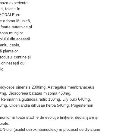
 baza experienţei
, folosit în
MORALE cu
re o formulă unică,
foarte puternice şi
 zona munţilor
olului din această
aniu, cesiu,
ă plantelor
rodusul conţine şi
 chinezeşti cu
ic.
Cordyceps sinensis 2300mg, Astragalus membranaceus
30mg, Dioscoreea batatas rhizoma 450mg,
ehmannia glutinosa radix 150mg, Lily bulb 640mg,
mg, Oldenlandia diffusae herba 540mg, Pogestemon
rilor în toate stadiile de evoluţie (iniţiere, declanşare şi
orale:
ADN-ului (acidul dezoxiribonucleic) în procesul de diviziune