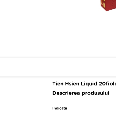
Cumpara de minim 299 lei
din 
Tien Hsien Liquid 20fiol
Descrierea produsului
Indicatii