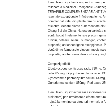
Tien Hsien Liquid este un produs creat pe
milenare a Medicinei Tradiţionale Chinezeşti
TERAPIILE COMPLEMENTARE ANTITU
rezultate excepţionale în întreaga lume. A
complet naturală, din plante rare cu efecte 
eficiente. Aceste plante sunt recoltate din
Chang Bai din China. Natura vulcanică a s
zonă, bogat în elemente rare precum germ
rubidiu, potasiu, seleniu şi mangan, confer
proprietăţi anticancerigene excepţionale. P
două dintre faimoasele ciuperci medicinale
proprietăţi antitumorale demonstrate ştiinţif
Compoziţie/fiolă:
Eleuterococus senticosus radix 710mg, 
radix 850mg, Glycyrrhizae glabra radix 1
Gynostemma pentaphyllum folium 130mg, R
Ganoderma lucidum 850mg, Red dates 250
Tien Hsien Liquid favorizează inhibarea tumo
proliferare) prin următoarele efecte antitum
- ajută la menţinerea structurii normale a 