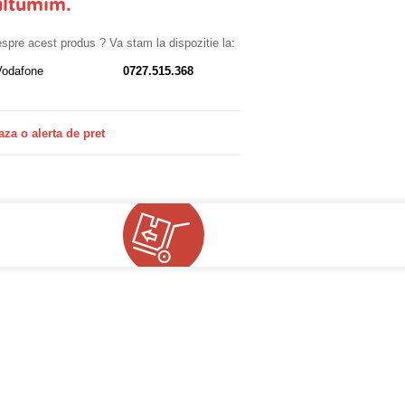
ultumim.
despre acest produs ? Va stam la dispozitie la:
Vodafone
0727.515.368
aza o alerta de pret
!