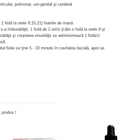
rticular, pulmonar, uro-genital şi cerebral
e 1 fiolă la orele 9;15;21) înainte de masă.
-a îmbunătăţit, 1 fiolă de 2 ori/zi (câte o fiolă la orele 9 şi
tăţii şi creşterea imunităţii se administrează 1 fiolă/zi
asă.
utul fiolei se ţine 5 - 10 minute în cavitatea bucală, apoi se
Adauga comentariu
 produs !