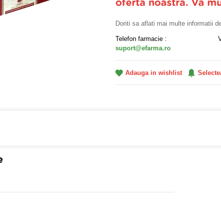
oferta noastra. Va m
Doriti sa aflati mai multe informatii 
Telefon farmacie :
suport@efarma.ro
Adauga in wishlist
Selecte
farmacia online eFarma si beneficiezi de transport gratuit
e