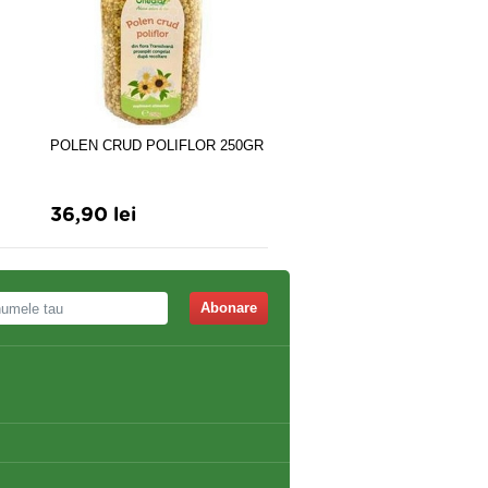
Extract Rasina Mumie x 30
POLEN CRUD POLIFLOR 250GR
tablete
36,90 lei
32,25 lei
36,25 lei
Abonare