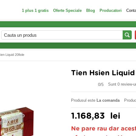
1 plus 1 gratis
Oferte Speciale
Blog
Producatori
Cont
ien Liquid 20fiole
Tien Hsien Liquid
Sunt 0 review-ur
0/
5
Produsul este
La comanda
Produc
1.168,83
lei
Ne pare rau dar aces