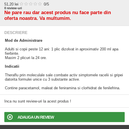
51,20
lei
0
/5
0
review-uri
Ne pare rau dar acest produs nu face parte din
oferta noastra. Va multumim.
DESCRIERE
Mod de Administrare
Adulti si copii peste 12 ani: 1 plic dizolvat in aproximativ 200 ml apa
fierbinte.
Maxim 2 plicuri la 24 ore.
Indicatii
Theraflu prin moleculale sale combate activ simptomele racelii si gripei
datorita formulei unice cu 3 substante active.
Contine paracetamol, maleat de feniramina si clorhidrat de fenilefrina.
Inca nu sunt review-uri la acest produs !
ADAUGA UN REVIEW