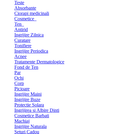
Teste
Absorbante
Ciorapi medicinali
Cosmetice
Ten
Antirid
Ingrijire Zilnica
Curatare
Tonifiere
Ingrijire Periodica
Acnee
Tratamente Dermatologice
Fond de Ten
Par
Ochi
Corp
Picioare
Ingrijire Maini
Ingrijire Buze
Protectie Solara
Ingrijirea si Albire Dinti
Cosmetice Barbati
Machiaj
Ingrijire Naturala
Seturi Cadou