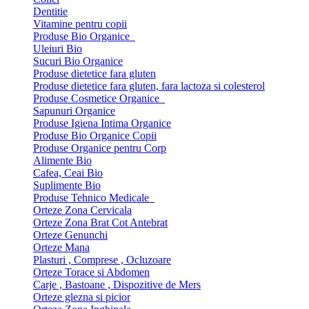
Dentitie
Vitamine pentru copii
Produse Bio Organice
Uleiuri Bio
Sucuri Bio Organice
Produse dietetice fara gluten
Produse dietetice fara gluten, fara lactoza si colesterol
Produse Cosmetice Organice
Sapunuri Organice
Produse Igiena Intima Organice
Produse Bio Organice Copii
Produse Organice pentru Corp
Alimente Bio
Cafea, Ceai Bio
Suplimente Bio
Produse Tehnico Medicale
Orteze Zona Cervicala
Orteze Zona Brat Cot Antebrat
Orteze Genunchi
Orteze Mana
Plasturi , Comprese , Ocluzoare
Orteze Torace si Abdomen
Carje , Bastoane , Dispozitive de Mers
Orteze glezna si picior