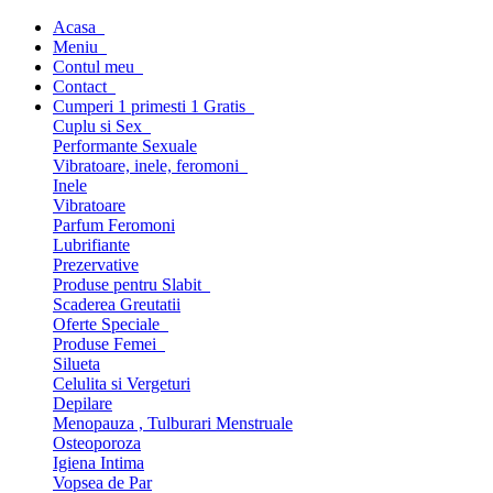
Acasa
Meniu
Contul meu
Contact
Cumperi 1 primesti 1 Gratis
Cuplu si Sex
Performante Sexuale
Vibratoare, inele, feromoni
Inele
Vibratoare
Parfum Feromoni
Lubrifiante
Prezervative
Produse pentru Slabit
Scaderea Greutatii
Oferte Speciale
Produse Femei
Silueta
Celulita si Vergeturi
Depilare
Menopauza , Tulburari Menstruale
Osteoporoza
Igiena Intima
Vopsea de Par