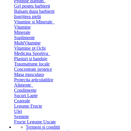
Produse Barbati
Gel pentru barbierit
Balsam dupa barbierit
Ingrijirea pielii
Vitamine si Minerale
Vitamine
Minerale
Suplimente
MultiVitamine
Vitamine pt Ochi
Medicina Sportiva
Plasturi si bandaje
Traumatisme locale
Concentrate proteice
Masa musculara
Protectia articulatiilor
Alimente
Condimente
Sucuri Lapte
Ceareale
Legume Fructe
Ulei
Seminte
Fructe Legume Uscate
Termeni si conditii