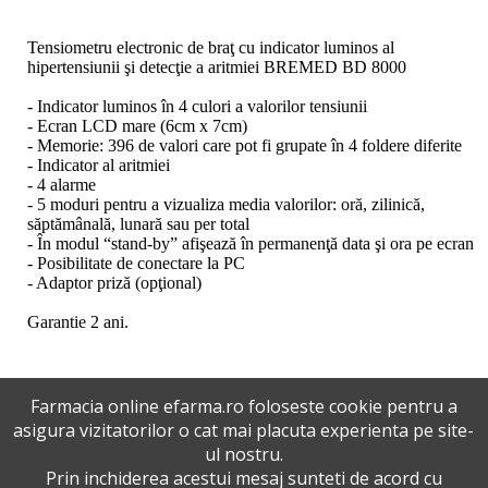
Tensiometru electronic de braţ cu indicator luminos al
hipertensiunii şi detecţie a aritmiei BREMED BD 8000
- Indicator luminos în 4 culori a valorilor tensiunii
- Ecran LCD mare (6cm x 7cm)
- Memorie: 396 de valori care pot fi grupate în 4 foldere diferite
- Indicator al aritmiei
- 4 alarme
- 5 moduri pentru a vizualiza media valorilor: oră, zilinică,
săptămânală, lunară sau per total
- În modul “stand-by” afişează în permanenţă data şi ora pe ecran
- Posibilitate de conectare la PC
- Adaptor priză (opţional)
Garantie 2 ani.
Farmacia online efarma.ro foloseste cookie pentru a
Inca nu sunt review-uri la acest produs !
asigura vizitatorilor o cat mai placuta experienta pe site-
ul nostru.
Adauga un review
Prin inchiderea acestui mesaj sunteti de acord cu