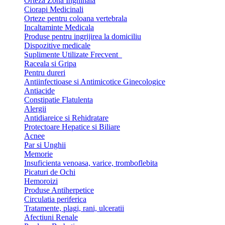
Orteza Zona Inghinala
Ciorapi Medicinali
Orteze pentru coloana vertebrala
Incaltaminte Medicala
Produse pentru ingrijirea la domiciliu
Dispozitive medicale
Suplimente Utilizate Frecvent
Raceala si Gripa
Pentru dureri
Antiinfectioase si Antimicotice Ginecologice
Antiacide
Constipatie Flatulenta
Alergii
Antidiareice si Rehidratare
Protectoare Hepatice si Biliare
Acnee
Par si Unghii
Memorie
Insuficienta venoasa, varice, tromboflebita
Picaturi de Ochi
Hemoroizi
Produse Antiherpetice
Circulatia periferica
Tratamente, plagi, rani, ulceratii
Afectiuni Renale