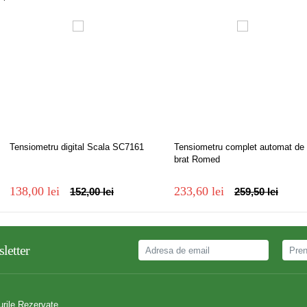
Tensiometru digital Scala SC7161
Tensiometru complet automat de
brat Romed
138,00 lei
233,60 lei
152,00 lei
259,50 lei
letter
urile Rezervate.