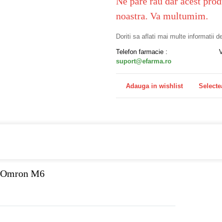
Ne pare rau dar acest prod
noastra. Va multumim.
Doriti sa aflati mai multe informatii 
Telefon farmacie :
suport@efarma.ro
Adauga in wishlist
Selecte
a online eFarma si beneficiezi de transport gratuit!
t Omron M6