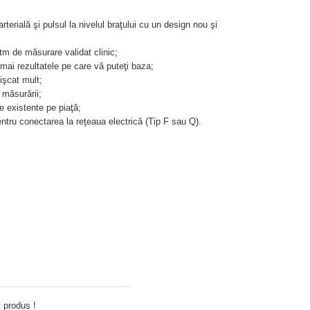
erială şi pulsul la nivelul braţului cu un design nou şi
tm de măsurare validat clinic;
mai rezultatele pe care vă puteţi baza;
işcat mult;
măsurării;
e existente pe piaţă;
entru conectarea la reţeaua electrică (Tip F sau Q).
Adauga comentariu
 produs !