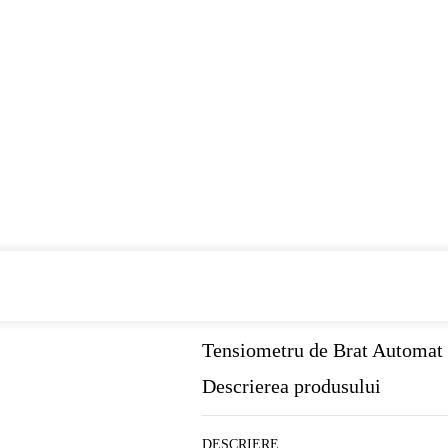
Cumpara de minim 299 lei
din farmaci
Tensiometru de Brat Automa
Descrierea produsului
DESCRIERE