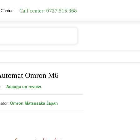
Call center: 0727.515.368
Contact
Contul meu
Cosul meu
 Automat Omron M6
i
Adauga un review
ator:
Omron Matsusaka Japan