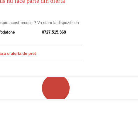
us nu face parte din oferta
despre acest produs ? Va stam la dispozitie la:
Vodafone
0727.515.368
aza o alerta de pret