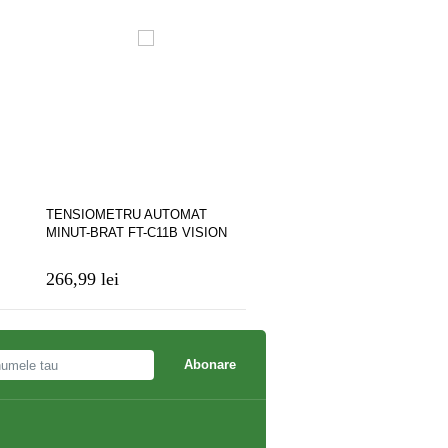
TENSIOMETRU AUTOMAT
Tensiometru cu manometru
MINUT-BRAT FT-C11B VISION
Romed
TRADING
266,99 lei
121,00 lei
134,40 lei
Abonare