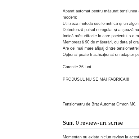
Aparat automat pentru măsurat tensiunea art
modern;
Utilizeză metoda oscilometrică şi un algori
Detectează pulsul neregulat şi afişează nu
Indică măsurătorile la care pacientul s-a m
Memorează 90 de măsurări, cu data şi ora 
Are cel mai mare afişaj dintre tensiometrel
Opţional poate fi achiziţionat un adaptor p
Garantie 36 luni.
PRODUSUL NU SE MAI FABRICA!!!
Tensiometru de Brat Automat Omron M6.
Sunt 0 review-uri scrise
Momentan nu exista niciun review la acest