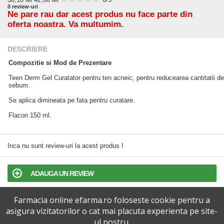
0
review-uri
Ne pare rau dar acest produs nu face parte din
oferta noastra. Va multumim.
DESCRIERE
Compozitie si Mod de Prezentare
Teen Derm Gel Curatator pentru ten acneic, pentru reducearea cantitatii de
sebum.
Se aplica dimineata pe fata pentru curatare.
Flacon 150 ml.
Inca nu sunt review-uri la acest produs !
ADAUGA UN REVIEW
Farmacia online efarma.ro foloseste cookie pentru a
TERMENI SI CONDITII
asigura vizitatorilor o cat mai placuta experienta pe site-
ul nostru.