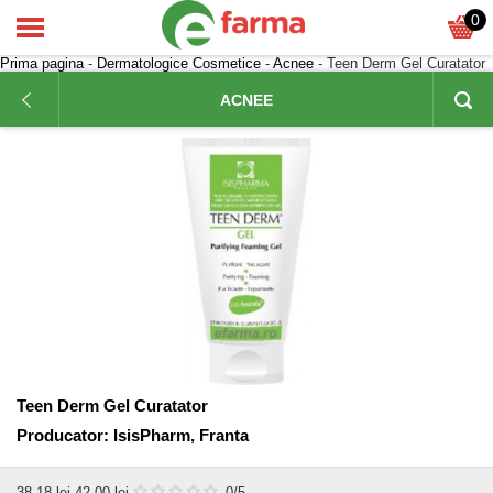
0
Prima pagina
-
Dermatologice Cosmetice
-
Acnee
- Teen Derm Gel Curatator
ACNEE
Teen Derm Gel Curatator
Producator:
IsisPharm, Franta
38,18
lei
42,00 lei
0
/5