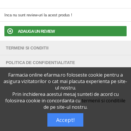
Inca nu sunt review-uri la acest produs !
ADAUGA UN REVIEW
TERMENI SI CONDITII
POLITICA DE CONFIDENTIALITATE
Farmacia online efarma.ro foloseste cookie pentru a
VERSIUNEA DESKTOP
asigura vizitatorilor o cat mai placuta experienta pe site-
ul nostru.
Telefoane eFarma:
0727515368
Prin inchiderea acestui mesaj sunteti de acord cu
Dreptul de autor © efarma.ro - Toate Drepturile Rezervate.
folosirea cookie in concordanta cu
termenii si conditiile
de pe site-ul nostru.
Accept!