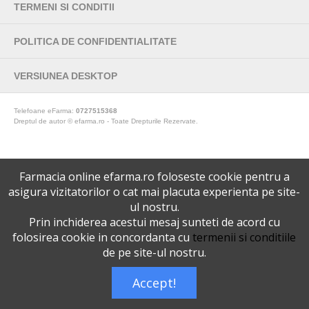
TERMENI SI CONDITII
POLITICA DE CONFIDENTIALITATE
VERSIUNEA DESKTOP
Telefoane eFarma:
0727515368
Dreptul de autor © efarma.ro - Toate Drepturile Rezervate.
Farmacia online efarma.ro foloseste cookie pentru a
asigura vizitatorilor o cat mai placuta experienta pe site-
ul nostru.
Prin inchiderea acestui mesaj sunteti de acord cu
folosirea cookie in concordanta cu
termenii si conditiile
de pe site-ul nostru.
Accept!