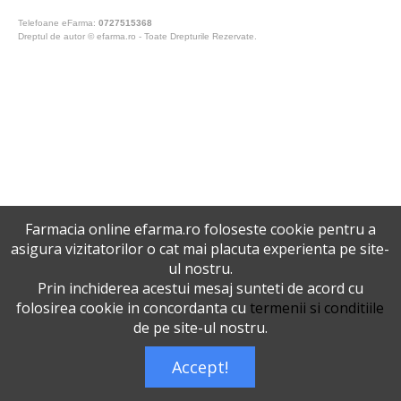
Telefoane eFarma:
0727515368
Dreptul de autor © efarma.ro - Toate Drepturile Rezervate.
Farmacia online efarma.ro foloseste cookie pentru a
asigura vizitatorilor o cat mai placuta experienta pe site-
ul nostru.
Prin inchiderea acestui mesaj sunteti de acord cu
folosirea cookie in concordanta cu
termenii si conditiile
de pe site-ul nostru.
Accept!