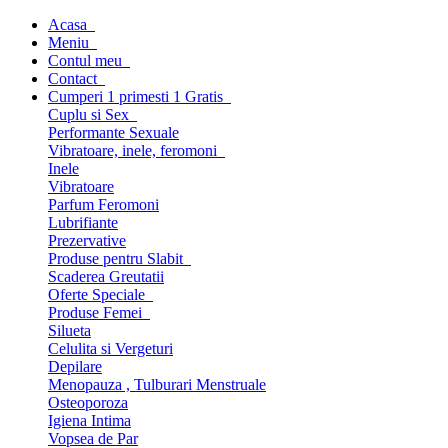
Acasa
Meniu
Contul meu
Contact
Cumperi 1 primesti 1 Gratis
Cuplu si Sex
Performante Sexuale
Vibratoare, inele, feromoni
Inele
Vibratoare
Parfum Feromoni
Lubrifiante
Prezervative
Produse pentru Slabit
Scaderea Greutatii
Oferte Speciale
Produse Femei
Silueta
Celulita si Vergeturi
Depilare
Menopauza , Tulburari Menstruale
Osteoporoza
Igiena Intima
Vopsea de Par