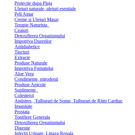
Protectie dupa Plaja
Uleiuri naturale, uleiuri esentiale
Pell Amar
Creme si Uleiuri Masaj
Terapie Naturista
Ceaiuri
Detoxifierea Organismului
Impotriva Durerilor
Antidiabetice
Tincturi
Extracte
Produse Naturale
Impotriva Fumatului
Aloe Vera
Condimente, mirodenii
Produse Apicole
Suplimente
Colesterol
Antistres , Tulburari de Somn, Tulburari de Ritm Cardiac
Imunitate
Prostata
Tonifiere Generala
Detoxifierea Organismului
Digestie
Infectii Urinare, Litiaza Renala