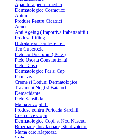
Aparatura pentru medici
Dermatologice Cosmetice
Antirid
Produse Pentru Cicatrici
Acnee
Anti Ageing ( Impotriva Imbatranirii )
Produse Lifting
Hidratare si Tonifiere Ten
Ten Cuperozic
Piele cu Discromii ( Pete )
Piele Uscata Constitutional
Piele Grasa
Dermatologice Par si Cap
Psoriazis
Creme si Lotiuni Dermatologice
Tratament Negi si Bataturi
Demachiante
Piele Sensibila
Mama si copilul
Produse pentru Perioada Sarcinii
Cosmetice Copii
Dermatologice Copii si Nou Nascuti
Biberoane, Incalzitoare, Sterilizatoare
Mama care Alapteaza
Colici