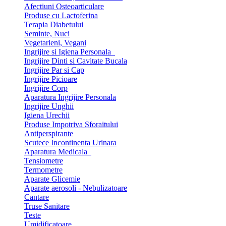
Afectiuni Osteoarticulare
Produse cu Lactoferina
Terapia Diabetului
Seminte, Nuci
Vegetarieni, Vegani
Ingrijire si Igiena Personala
Ingrijire Dinti si Cavitate Bucala
Ingrijire Par si Cap
Ingrijire Picioare
Ingrijire Corp
Aparatura Ingrijire Personala
Ingrijire Unghii
Igiena Urechii
Produse Impotriva Sforaitului
Antiperspirante
Scutece Incontinenta Urinara
Aparatura Medicala
Tensiometre
Termometre
Aparate Glicemie
Aparate aerosoli - Nebulizatoare
Cantare
Truse Sanitare
Teste
Umidificatoare