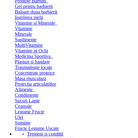
Produse Barbati
Gel pentru barbierit
Balsam dupa barbierit
Ingrijirea pielii
Vitamine si Minerale
Vitamine
Minerale
Suplimente
MultiVitamine
Vitamine pt Ochi
Medicina Sportiva
Plasturi si bandaje
Traumatisme locale
Concentrate proteice
Masa musculara
Protectia articulatiilor
Alimente
Condimente
Sucuri Lapte
Ceareale
Legume Fructe
Ulei
Seminte
Fructe Legume Uscate
Termeni si conditii