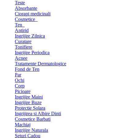
Teste
Absorbante
Ciorapi medicinali
Cosmetice
Ten
Antirid
Ingrijire Zilnica
Curatare
Tonifiere
Ingrijire Periodica
Acnee
Tratamente Dermatologice
Fond de Ten
Par
Ochi
Corp
Picioare
Ingrijire Maini
Ingrijire Buze
Protectie Solara
Ingrijirea si Albire Dinti
Cosmetice Barbati
Machiaj
Ingrijire Naturala
Seturi Cadou