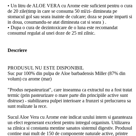
• Un litru de ALOE VERA cu Arome este suficient pentru o cura
de 20 zile(timp in care se consuma 50 ml/zi- dimineata pe
stomacul gol sau seara inainte de culcare; doza se poate imparti si
in doua, cosumandu-se atat dimineata cat si seara ) .
• Dupa o cura de dezintoxicare de o luna este recomandat
consumul regulat al unei doze de 25 ml zilnic.
Descriere
PRODUSUL NU ESTE DISPONIBIL
Suc pur 100% din pulpa de Aloe barbadensis Miller (87% din
volum) cu arome (mar)
"Produs nepasteurizat", care inseamna ca extractul nu a fost tratat
termic (prin pasteurizare o mare parte din principiile active sunt
distruse) - stabilizarea pulpei interioare a frunzei si prelucrarea sa
sunt realizate la rece.
Sucul Aloe Vera cu Arome este indicat uzului intern si garanteaza
un efect regenerant excelent pentru intregul organism. Utilizarea
sa zilnica si constanta mentine sanatos sistemul digestiv. Produsul
contine mai mult de 150 de componente naturale active, printre