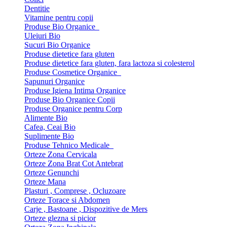
Dentitie
Vitamine pentru copii
Produse Bio Organice
Uleiuri Bio
Sucuri Bio Organice
Produse dietetice fara gluten
Produse dietetice fara gluten, fara lactoza si colesterol
Produse Cosmetice Organice
Sapunuri Organice
Produse Igiena Intima Organice
Produse Bio Organice Copii
Produse Organice pentru Corp
Alimente Bio
Cafea, Ceai Bio
Suplimente Bio
Produse Tehnico Medicale
Orteze Zona Cervicala
Orteze Zona Brat Cot Antebrat
Orteze Genunchi
Orteze Mana
Plasturi , Comprese , Ocluzoare
Orteze Torace si Abdomen
Carje , Bastoane , Dispozitive de Mers
Orteze glezna si picior