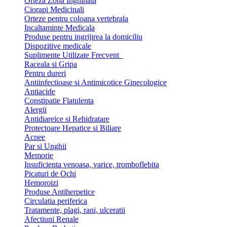
Orteza Zona Inghinala
Ciorapi Medicinali
Orteze pentru coloana vertebrala
Incaltaminte Medicala
Produse pentru ingrijirea la domiciliu
Dispozitive medicale
Suplimente Utilizate Frecvent
Raceala si Gripa
Pentru dureri
Antiinfectioase si Antimicotice Ginecologice
Antiacide
Constipatie Flatulenta
Alergii
Antidiareice si Rehidratare
Protectoare Hepatice si Biliare
Acnee
Par si Unghii
Memorie
Insuficienta venoasa, varice, tromboflebita
Picaturi de Ochi
Hemoroizi
Produse Antiherpetice
Circulatia periferica
Tratamente, plagi, rani, ulceratii
Afectiuni Renale