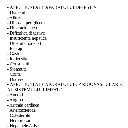
• AFECTIUNI ALE APARATULUI DIGESTIV:
- Diabetul
- Alitoza
- Hipo / hiper glicemia
- Hiperaciditatea
- Dificultati digestive
- Insuficienta hepatica
- Ulcerul duodenal
- Esofagita
- Gastrita
- Indigestia
- Constipatii
- Stomatite
- Colita
- Diareea
• AFECTIUNI ALE APARATULUI CARDIOVASCULAR SI
AL SISTEMULUI LIMFATIC
- Anemii
- Angina
- Aritmia cardiaca
- Arteroscleroza
- Colesterolul
- Hemoroizii
- Hepatitele A-B-C