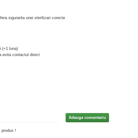
fera siguranta unei sterilizari corecte
i (+1 luna)
a evita contactul direct
Adauga comentariu
 produs !