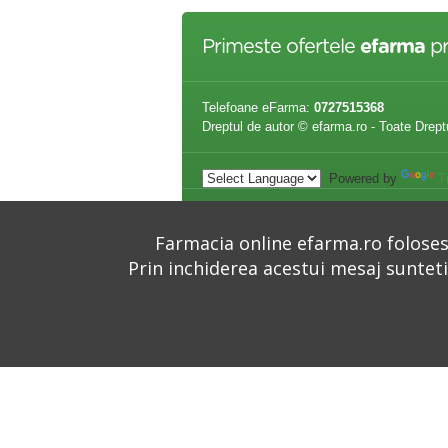
Primeste ofertele
efarma
pr
Telefoane eFarma:
0727515368
Dreptul de autor © efarma.ro - Toate Drept
Powered by
T
Producatori
Dictionar Medical
Infor
Farmacia online efarma.ro folosest
Prin inchiderea acestui mesaj suntet