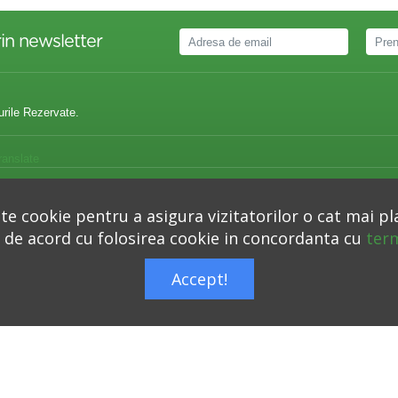
in newsletter
urile Rezervate.
ranslate
matii utile
Contact
|
ANPC
|
e cookie pentru a asigura vizitatorilor o cat mai pl
i de acord cu folosirea cookie in concordanta cu
term
Accept!
Autoritatea Nationala pentru Protectia Consumatorilor –
anpc.ro