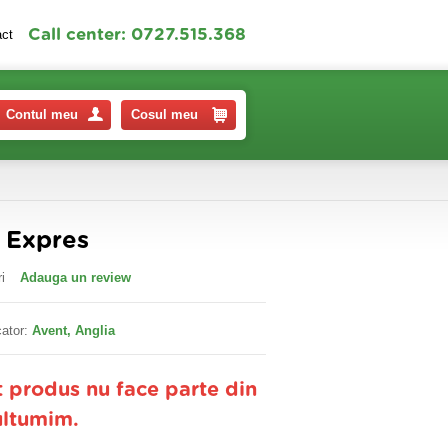
Call center: 0727.515.368
act
Contul meu
Cosul meu
t Expres
i
Adauga un review
ator:
Avent, Anglia
t produs nu face parte din
ultumim.