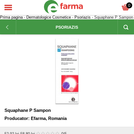
0
Prima pagina
-
Dermatologice Cosmetice
-
Psoriazis
- Squaphane P Sampon
PSORIAZIS
Squaphane P Sampon
Producator:
Efarma, Romania
52,92
lei
58,80 lei
0
/5