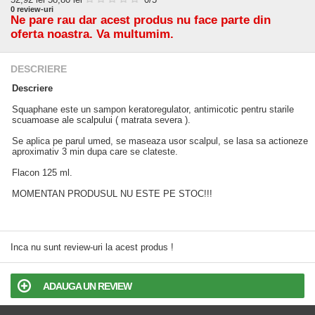
0
review-uri
Ne pare rau dar acest produs nu face parte din
oferta noastra. Va multumim.
DESCRIERE
Descriere
Squaphane este un sampon keratoregulator, antimicotic pentru starile
scuamoase ale scalpului ( matrata severa ).
Se aplica pe parul umed, se maseaza usor scalpul, se lasa sa actioneze
aproximativ 3 min dupa care se clateste.
Flacon 125 ml.
MOMENTAN PRODUSUL NU ESTE PE STOC!!!
Inca nu sunt review-uri la acest produs !
ADAUGA UN REVIEW