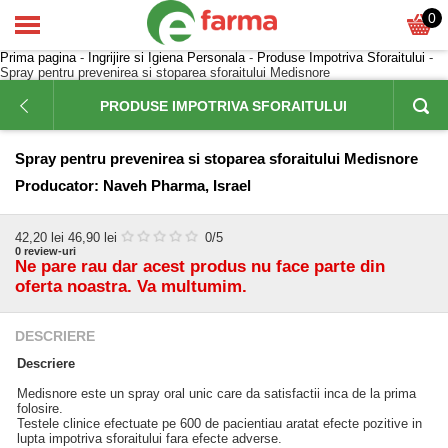
0
Prima pagina
-
Ingrijire si Igiena Personala
-
Produse Impotriva Sforaitului
-
Spray pentru prevenirea si stoparea sforaitului Medisnore
PRODUSE IMPOTRIVA SFORAITULUI
Spray pentru prevenirea si stoparea sforaitului Medisnore
Producator:
Naveh Pharma, Israel
42,20
lei
46,90 lei
0
/5
0
review-uri
Ne pare rau dar acest produs nu face parte din
oferta noastra. Va multumim.
DESCRIERE
Descriere
Medisnore este un spray oral unic care da satisfactii inca de la prima
folosire.
Testele clinice efectuate pe 600 de pacientiau aratat efecte pozitive in
lupta impotriva sforaitului fara efecte adverse.