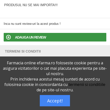
PRODUSUL NU SE MAI IMPORTA!!!
Inca nu sunt review-uri la acest produs !
ADAUGA UN REVIEW
TERMENI SI CONDITII
Farmacia online efarma.ro foloseste cookie pentru a
POLITICA DE CONFIDENTIALITATE
asigura vizitatorilor o cat mai placuta experienta pe site-
ul nostru.
VERSIUNEA DESKTOP
Prin inchiderea acestui mesaj sunteti de acord cu
folosirea cookie in concordanta cu
termenii si conditiile
Telefoane eFarma:
0727515368
de pe site-ul nostru.
Dreptul de autor © efarma.ro - Toate Drepturile Rezervate.
Accept!