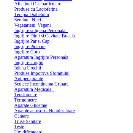
Afectiuni Osteoarticulare
Produse cu Lactoferina
Terapia Diabetului
Seminte, Nuci
Vegetarieni, Vegani
Ingrijire si Igiena Personala
Ingrijire Dinti si Cavitate Bucala
Ingrijire Par si Cap
Ingrijire Picioare
Ingrijire Corp
Aparatura Ingrijire Personala
Ingrijire Unghii
Igiena Urechii
Produse Impotriva Sforaitului
Antiperspirante
Scutece Incontinenta Urinara
Aparatura Medicala
Tensiometre
Termometre
Aparate Glicemie
Aparate aerosoli - Nebulizatoare
Cantare
Truse Sanitare
Teste
Umidificatoare