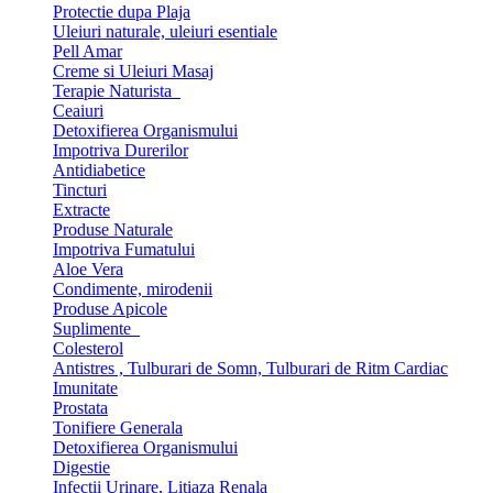
Protectie dupa Plaja
Uleiuri naturale, uleiuri esentiale
Pell Amar
Creme si Uleiuri Masaj
Terapie Naturista
Ceaiuri
Detoxifierea Organismului
Impotriva Durerilor
Antidiabetice
Tincturi
Extracte
Produse Naturale
Impotriva Fumatului
Aloe Vera
Condimente, mirodenii
Produse Apicole
Suplimente
Colesterol
Antistres , Tulburari de Somn, Tulburari de Ritm Cardiac
Imunitate
Prostata
Tonifiere Generala
Detoxifierea Organismului
Digestie
Infectii Urinare, Litiaza Renala