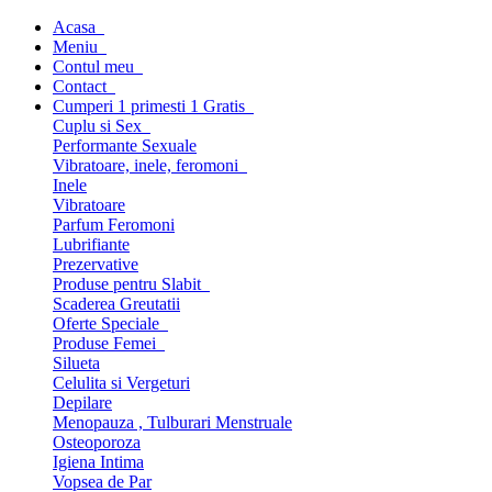
Acasa
Meniu
Contul meu
Contact
Cumperi 1 primesti 1 Gratis
Cuplu si Sex
Performante Sexuale
Vibratoare, inele, feromoni
Inele
Vibratoare
Parfum Feromoni
Lubrifiante
Prezervative
Produse pentru Slabit
Scaderea Greutatii
Oferte Speciale
Produse Femei
Silueta
Celulita si Vergeturi
Depilare
Menopauza , Tulburari Menstruale
Osteoporoza
Igiena Intima
Vopsea de Par