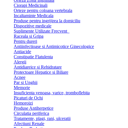
Orteza Zona Inghinala
Ciorapi Medicinali
Orteze pentru coloana vertebrala
Incaltaminte Medicala
Produse pentru ingrijirea la domiciliu
Dispozitive medicale
Suplimente Utilizate Frecvent
Raceala si Gripa
Pentru dureri
Antiinfectioase si Antimicotice Ginecologice
Antiacide
Constipatie Flatulenta
Alergii
Antidiareice si Rehidratare
Protectoare Hepatice si Biliare
Acnee
Par si Unghii
Memorie
Insuficienta venoasa, varice, tromboflebita
Picaturi de Ochi
Hemoroizi
Produse Antiherpetice
Circulatia periferica
Tratamente, plagi, rani, ulceratii
Afectiuni Renale