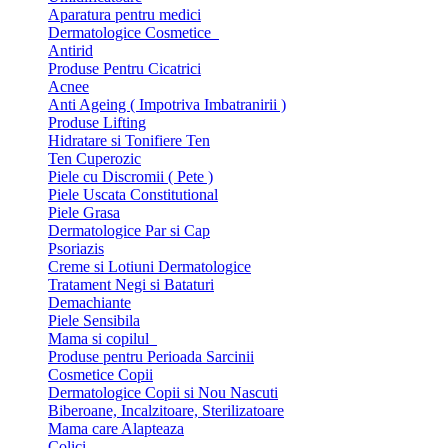
Aparatura pentru medici
Dermatologice Cosmetice
Antirid
Produse Pentru Cicatrici
Acnee
Anti Ageing ( Impotriva Imbatranirii )
Produse Lifting
Hidratare si Tonifiere Ten
Ten Cuperozic
Piele cu Discromii ( Pete )
Piele Uscata Constitutional
Piele Grasa
Dermatologice Par si Cap
Psoriazis
Creme si Lotiuni Dermatologice
Tratament Negi si Bataturi
Demachiante
Piele Sensibila
Mama si copilul
Produse pentru Perioada Sarcinii
Cosmetice Copii
Dermatologice Copii si Nou Nascuti
Biberoane, Incalzitoare, Sterilizatoare
Mama care Alapteaza
Colici