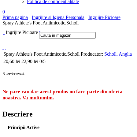
Politica de confidentialitate
0
Prima pagina
-
Ingrijire si Igiena Personala
-
Ingrijire Picioare
-
Spray Athlete's Foot Antimicotic,Scholl
Ingrijire Picioare
Spray Athlete's Foot Antimicotic,Scholl
Producator:
Scholl, Anglia
20,60
lei
22,90 lei
0
/5
0
review-uri
Ne pare rau dar acest produs nu face parte din oferta
noastra. Va multumim.
Descriere
Principii Active