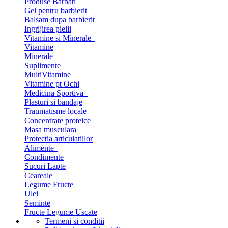
Produse Barbati
Gel pentru barbierit
Balsam dupa barbierit
Ingrijirea pielii
Vitamine si Minerale
Vitamine
Minerale
Suplimente
MultiVitamine
Vitamine pt Ochi
Medicina Sportiva
Plasturi si bandaje
Traumatisme locale
Concentrate proteice
Masa musculara
Protectia articulatiilor
Alimente
Condimente
Sucuri Lapte
Ceareale
Legume Fructe
Ulei
Seminte
Fructe Legume Uscate
Termeni si conditii