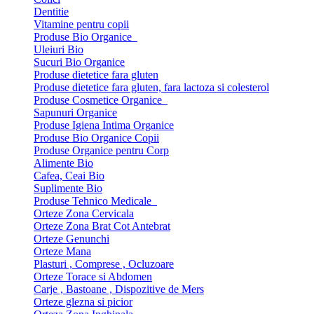
Dentitie
Vitamine pentru copii
Produse Bio Organice
Uleiuri Bio
Sucuri Bio Organice
Produse dietetice fara gluten
Produse dietetice fara gluten, fara lactoza si colesterol
Produse Cosmetice Organice
Sapunuri Organice
Produse Igiena Intima Organice
Produse Bio Organice Copii
Produse Organice pentru Corp
Alimente Bio
Cafea, Ceai Bio
Suplimente Bio
Produse Tehnico Medicale
Orteze Zona Cervicala
Orteze Zona Brat Cot Antebrat
Orteze Genunchi
Orteze Mana
Plasturi , Comprese , Ocluzoare
Orteze Torace si Abdomen
Carje , Bastoane , Dispozitive de Mers
Orteze glezna si picior