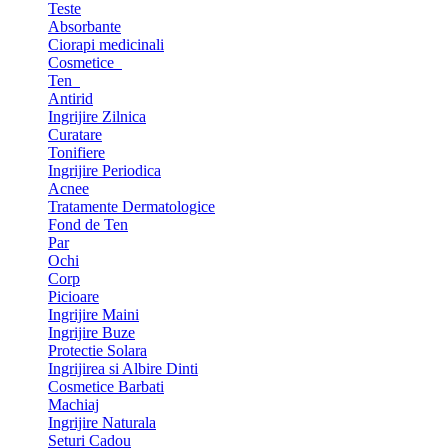
Teste
Absorbante
Ciorapi medicinali
Cosmetice
Ten
Antirid
Ingrijire Zilnica
Curatare
Tonifiere
Ingrijire Periodica
Acnee
Tratamente Dermatologice
Fond de Ten
Par
Ochi
Corp
Picioare
Ingrijire Maini
Ingrijire Buze
Protectie Solara
Ingrijirea si Albire Dinti
Cosmetice Barbati
Machiaj
Ingrijire Naturala
Seturi Cadou