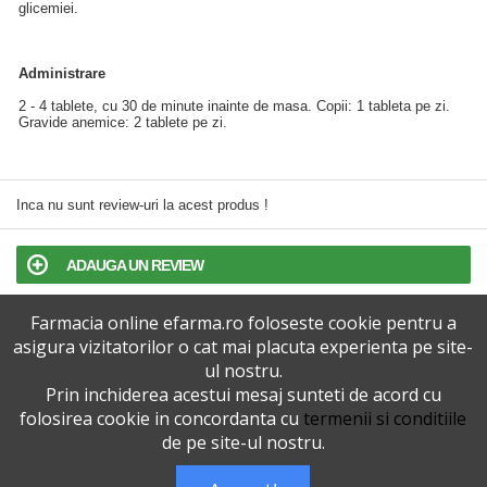
glicemiei.
Administrare
2 - 4 tablete, cu 30 de minute inainte de masa. Copii: 1 tableta pe zi.
Gravide anemice: 2 tablete pe zi.
Inca nu sunt review-uri la acest produs !
ADAUGA UN REVIEW
Farmacia online efarma.ro foloseste cookie pentru a
TERMENI SI CONDITII
asigura vizitatorilor o cat mai placuta experienta pe site-
ul nostru.
POLITICA DE CONFIDENTIALITATE
Prin inchiderea acestui mesaj sunteti de acord cu
folosirea cookie in concordanta cu
termenii si conditiile
VERSIUNEA DESKTOP
de pe site-ul nostru.