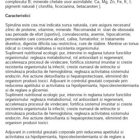
complexului B; minerale chelate usor asimilabile: Ca, Mg, Zn, Fe, K, I;
pigmenti naturali ( clorofila, ficocianina, betacaroten ).
Caracteristici
Spirulina este cea mai indicata sursa naturala, care asigura necesarul
zilnic de proteine, vitamine, minerale. Recomandat in: stari de oboseala
sau perioade de efort (sportivi), convalescenta, anemie, hipocalcemie;
persoanelor care consuma alcool, cafea, fumatorilor; in tratamente
diuretice, digestie dificila sau restrictiva; cure de slabire. Mentine un tonus
ridicat si creste vitalitatea si rezistenta organismului.
Supliment nutritional ecologic pur, intervine in reglarea tuturor functiilor
organismului: regleaza metabolismul, rol antioxidant si regenerant,
accelereaza procesul de vindecare; fortifica sistemul imunitar si creste
rezistenta organismului la infectii; creste numarul de eritrocite si
stimuleaza productia de hemoglobina; regleaza activitatea sistemului
endocrin. Are actiune detoxifianta si hepatoprotectoare, eliminind din
organism produsii toxici. Adjuvant in controlul greutatii corporale prin
reducerea apetitului si activitatea sa hipolipemianta, hipocolesterolemianta
si de reglare a glicemiei.
Supliment nutritional ecologic pur, intervine in reglarea tuturor functiilor
organismului: regleaza metabolismul, rol antioxidant si regenerant,
accelereaza procesul de vindecare; fortifica sistemul imunitar si creste
rezistenta organismului la infectii; creste numarul de eritrocite si
stimuleaza productia de hemoglobina; regleaza activitatea sistemului
endocrin. Are actiune detoxifianta si hepatoprotectoare, eliminind din
organism produsii toxici.
Adjuvant in controlul greutatii corporale prin reducerea apetitului si
activitatea sa hipolipemianta, hipocolesterolemianta si de reglare a