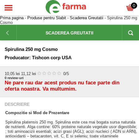
0
Prima pagina
-
Produse pentru Slabit
-
Scaderea Greutatii
- Spirulina 250 mg
Cosmo
SCADEREA GREUTATII
Spirulina 250 mg Cosmo
Producator:
Tishcon corp USA
10,05
lei
11,12 lei
0
/5
0
review-uri
Ne pare rau dar acest produs nu face parte din
oferta noastra. Va multumim.
DESCRIERE
Compozitie si Mod de Prezentare
Spirulina platensis 250 mg. Spirulina este cea mai bogata sursa naturala
de nutrienti. Alga contine: 60% proteine naturale vegetale usor digestibile;
; toti aminoacizii esentiali; acizi grasi (AGL); acizi nucleici ( ADN si ARN),
antioxidanti – betacaroten, vit. C, E si seleniu; toate vitaminele