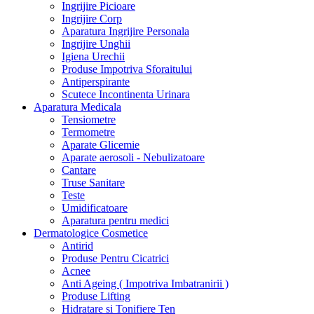
Ingrijire Picioare
Ingrijire Corp
Aparatura Ingrijire Personala
Ingrijire Unghii
Igiena Urechii
Produse Impotriva Sforaitului
Antiperspirante
Scutece Incontinenta Urinara
Aparatura Medicala
Tensiometre
Termometre
Aparate Glicemie
Aparate aerosoli - Nebulizatoare
Cantare
Truse Sanitare
Teste
Umidificatoare
Aparatura pentru medici
Dermatologice Cosmetice
Antirid
Produse Pentru Cicatrici
Acnee
Anti Ageing ( Impotriva Imbatranirii )
Produse Lifting
Hidratare si Tonifiere Ten