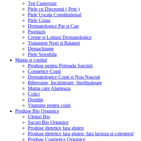
Ten Cuperozic
Piele cu Discromii ( Pete )
Piele Uscata Constitutional
Piele Grasa
Dermatologice Par si Cap
Psoriazis
Creme si Lotiuni Dermatologice
Tratament Negi si Bataturi
Demachiante
Piele Sensibila
Mama si copilul
Produse pentru Perioada Sarcinii
Cosmetice Copii
Dermatologice Copii si Nou Nascuti
Biberoane, Incalzitoare, Sterilizatoare
Mama care Alapteaza
Colici
Dentitie
Vitamine pentru copii
Produse Bio Organice
Uleiuri Bio
Sucuri Bio Organice
Produse dietetice fara gluten
Produse dietetice fara gluten, fara lactoza si colesterol
Produse Cosmetice Organice