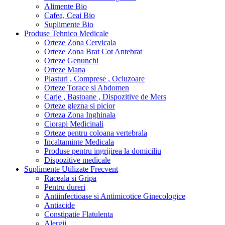
Alimente Bio
Cafea, Ceai Bio
Suplimente Bio
Produse Tehnico Medicale
Orteze Zona Cervicala
Orteze Zona Brat Cot Antebrat
Orteze Genunchi
Orteze Mana
Plasturi , Comprese , Ocluzoare
Orteze Torace si Abdomen
Carje , Bastoane , Dispozitive de Mers
Orteze glezna si picior
Orteza Zona Inghinala
Ciorapi Medicinali
Orteze pentru coloana vertebrala
Incaltaminte Medicala
Produse pentru ingrijirea la domiciliu
Dispozitive medicale
Suplimente Utilizate Frecvent
Raceala si Gripa
Pentru dureri
Antiinfectioase si Antimicotice Ginecologice
Antiacide
Constipatie Flatulenta
Alergii