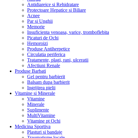
Antidiareice si Rehidratare
Protectoare Hepatice si Biliare
Acnee
Par si Unghii
Memorie
Insuficienta venoasa, varice, tromboflebita
Picaturi de Ochi
Hemoroizi
Produse Antiherpetice
Circulatia periferica
Tratamente, plagi, rani, ulceratii
Afectiuni Renale
Produse Barbati
Gel pentru barbierit
Balsam dupa barbierit
Ingrijirea pielii
Vitamine si Minerale
Vitamine
Minerale
Suplimente
MultiVitamine
Vitamine pt Ochi
Medicina Sportiva
Plasturi si bandaje
Traumatisme locale