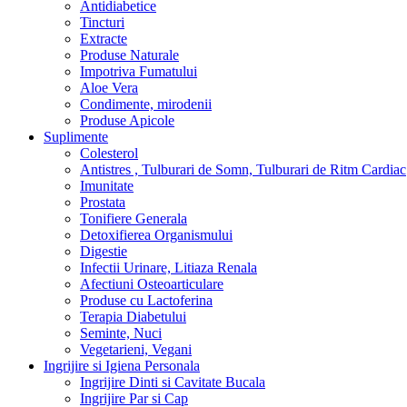
Antidiabetice
Tincturi
Extracte
Produse Naturale
Impotriva Fumatului
Aloe Vera
Condimente, mirodenii
Produse Apicole
Suplimente
Colesterol
Antistres , Tulburari de Somn, Tulburari de Ritm Cardiac
Imunitate
Prostata
Tonifiere Generala
Detoxifierea Organismului
Digestie
Infectii Urinare, Litiaza Renala
Afectiuni Osteoarticulare
Produse cu Lactoferina
Terapia Diabetului
Seminte, Nuci
Vegetarieni, Vegani
Ingrijire si Igiena Personala
Ingrijire Dinti si Cavitate Bucala
Ingrijire Par si Cap