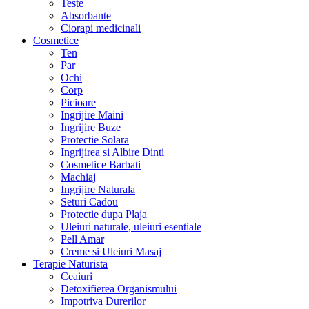
Teste
Absorbante
Ciorapi medicinali
Cosmetice
Ten
Par
Ochi
Corp
Picioare
Ingrijire Maini
Ingrijire Buze
Protectie Solara
Ingrijirea si Albire Dinti
Cosmetice Barbati
Machiaj
Ingrijire Naturala
Seturi Cadou
Protectie dupa Plaja
Uleiuri naturale, uleiuri esentiale
Pell Amar
Creme si Uleiuri Masaj
Terapie Naturista
Ceaiuri
Detoxifierea Organismului
Impotriva Durerilor