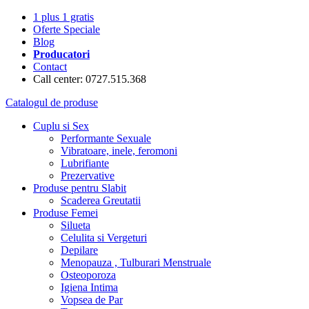
1 plus 1 gratis
Oferte Speciale
Blog
Producatori
Contact
Call center: 0727.515.368
Catalogul de produse
Cuplu si Sex
Performante Sexuale
Vibratoare, inele, feromoni
Lubrifiante
Prezervative
Produse pentru Slabit
Scaderea Greutatii
Produse Femei
Silueta
Celulita si Vergeturi
Depilare
Menopauza , Tulburari Menstruale
Osteoporoza
Igiena Intima
Vopsea de Par