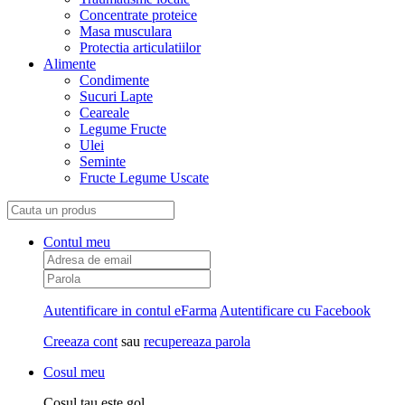
Concentrate proteice
Masa musculara
Protectia articulatiilor
Alimente
Condimente
Sucuri Lapte
Ceareale
Legume Fructe
Ulei
Seminte
Fructe Legume Uscate
Contul meu
Autentificare in contul eFarma
Autentificare cu Facebook
Creeaza cont
sau
recupereaza parola
Cosul meu
Cosul tau este gol