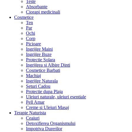
Teste
Absorbante
Ciorapi medicinali
Cosmetice
Ten
Par
Ochi
Corp
Picioare
Ingrijire Maini
Ingrijire Buze
Protectie Solara
Ingrijirea si Albire Dinti
Cosmetice Barbati
Machiaj
Ingrijire Naturala
Seturi Cadou
Protectie dupa Plaja
Uleiuri naturale, uleiuri esentiale
Pell Amar
Creme si Uleiuri Masaj
Terapie Naturista
Ceaiuri
Detoxifierea Organismului
Impotriva Durerilor