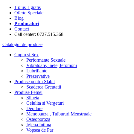
1 plus 1 gratis
Oferte Speciale
Blog
Producatori
Contact
Call center: 0727.515.368
Catalogul de produse
Cuplu si Sex
Performante Sexuale
Vibratoare, inele, feromoni
Lubrifiante
Prezervative
Produse pentru Slabit
Scaderea Greutatii
Produse Femei
Silueta
Celulita si Vergeturi
Depilare
Menopauza , Tulburari Menstruale
Osteoporoza
Igiena Intima
Vopsea de Par