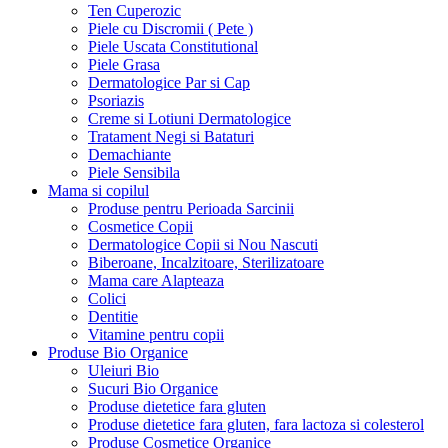
Ten Cuperozic
Piele cu Discromii ( Pete )
Piele Uscata Constitutional
Piele Grasa
Dermatologice Par si Cap
Psoriazis
Creme si Lotiuni Dermatologice
Tratament Negi si Bataturi
Demachiante
Piele Sensibila
Mama si copilul
Produse pentru Perioada Sarcinii
Cosmetice Copii
Dermatologice Copii si Nou Nascuti
Biberoane, Incalzitoare, Sterilizatoare
Mama care Alapteaza
Colici
Dentitie
Vitamine pentru copii
Produse Bio Organice
Uleiuri Bio
Sucuri Bio Organice
Produse dietetice fara gluten
Produse dietetice fara gluten, fara lactoza si colesterol
Produse Cosmetice Organice