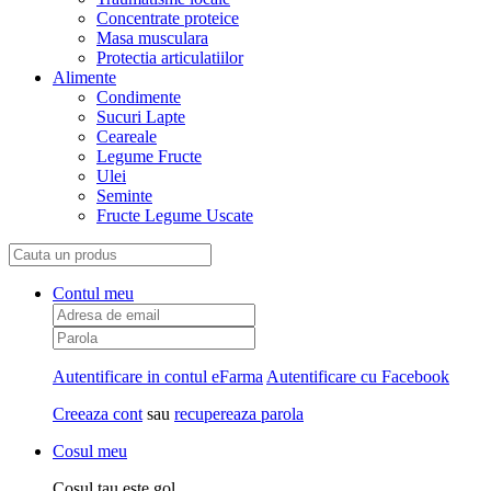
Concentrate proteice
Masa musculara
Protectia articulatiilor
Alimente
Condimente
Sucuri Lapte
Ceareale
Legume Fructe
Ulei
Seminte
Fructe Legume Uscate
Contul meu
Autentificare in contul eFarma
Autentificare cu Facebook
Creeaza cont
sau
recupereaza parola
Cosul meu
Cosul tau este gol