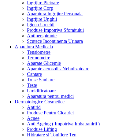
Ingrijire Picioare
Ingrijire Corp
Aparatura Ingrijire Personala
Ingrijire Unghii
Igiena Urechii
Produse Impotriva Sforaitului
Antiperspirante
Scutece Incontinenta Urinara
Aparatura Medicala
Tensiometre
Termometre
Aparate Glicemie
Aparate aerosoli - Nebulizatoare
Cantare
Truse Sanitare
Teste
Umidificatoare
Aparatura pentru medici
Dermatologice Cosmetice
Antirid
Produse Pentru Cicatrici
Acnee
Anti Ageing ( Impotriva Imbatranirii )
Produse Lifting
Hidratare si Tonifiere Ten