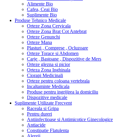
Alimente Bio
Cafea, Ceai Bio
Suplimente Bio
Produse Tehnico Medicale
Orteze Zona Cervicala
Orteze Zona Brat Cot Antebrat
Orteze Genunchi
Orteze Mana
Plasturi , Comprese , Ocluzoare
Orteze Torace si Abdomen
Carje , Bastoane , Dispozitive de Mers
Orteze glezna si picior
Orteza Zona Inghinala
Ciorapi Medicinali
Orteze pentru coloana vertebrala
Incaltaminte Medicala
Produse pentru ingrijirea la domiciliu
Dispozitive medicale
Suplimente Utilizate Frecvent
Raceala si Gripa
Pentru dureri
Antiinfectioase si Antimicotice Ginecologice
Antiacide
Constipatie Flatulenta
Alergii