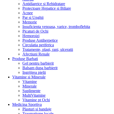
Antidiareice si Rehidratare
Protectoare Hepatice si Biliare
Acnee
Par si Unghii
Memorie
Insuficienta venoasa, varice, tromboflebita
Picaturi de Ochi
Hemoroizi
Produse Antiherpetice
Circulatia periferica
Tratamente, plagi, rani, ulceratii
Afectiuni Renale
Produse Barbati
Gel pentru barbierit
Balsam dupa barbierit
Ingrijirea pielii
Vitamine si Minerale
Vitamine
Minerale
Suplimente
MultiVitamine
Vitamine pt Ochi
Medicina Sportiva
Plasturi si bandaje
Traumatisme locale