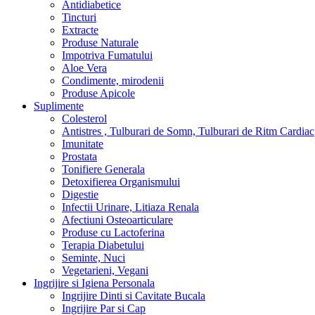
Antidiabetice
Tincturi
Extracte
Produse Naturale
Impotriva Fumatului
Aloe Vera
Condimente, mirodenii
Produse Apicole
Suplimente
Colesterol
Antistres , Tulburari de Somn, Tulburari de Ritm Cardiac
Imunitate
Prostata
Tonifiere Generala
Detoxifierea Organismului
Digestie
Infectii Urinare, Litiaza Renala
Afectiuni Osteoarticulare
Produse cu Lactoferina
Terapia Diabetului
Seminte, Nuci
Vegetarieni, Vegani
Ingrijire si Igiena Personala
Ingrijire Dinti si Cavitate Bucala
Ingrijire Par si Cap