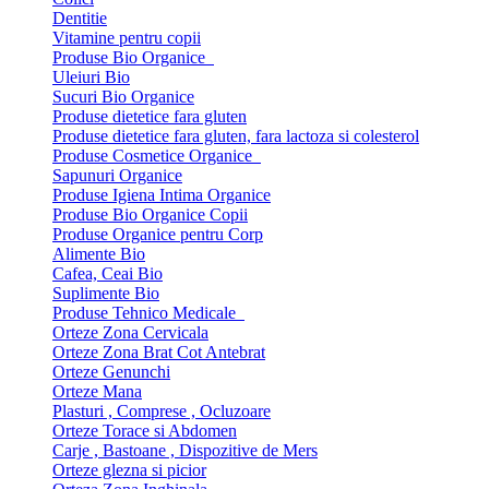
Dentitie
Vitamine pentru copii
Produse Bio Organice
Uleiuri Bio
Sucuri Bio Organice
Produse dietetice fara gluten
Produse dietetice fara gluten, fara lactoza si colesterol
Produse Cosmetice Organice
Sapunuri Organice
Produse Igiena Intima Organice
Produse Bio Organice Copii
Produse Organice pentru Corp
Alimente Bio
Cafea, Ceai Bio
Suplimente Bio
Produse Tehnico Medicale
Orteze Zona Cervicala
Orteze Zona Brat Cot Antebrat
Orteze Genunchi
Orteze Mana
Plasturi , Comprese , Ocluzoare
Orteze Torace si Abdomen
Carje , Bastoane , Dispozitive de Mers
Orteze glezna si picior