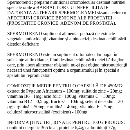
Spermotrend : preparat nutritional ortomolecular destinat nutritiei
speciale orale a BARBATILOR CU INFERTILITATE
DATORATA ALTERARII SPERMOGRAMEI si/sau a celor cu
AFECTIUNI CRONICE BENIGNE ALE PROSTATEI
(PROSTATITE CRONICE, ADENOM DE PROSTATA).
SPERMOTREND supliment alimentar pe bază de extracte
vegetale, antioxidanţi, vitamine şi aminoacizi, destinat echilibrării
dietelor deficitare
SPERMOTREND este un supliment ortomolecular bogat în
substanţe antioxidante, fiind destinat echilibrării dietei bărbaţilor
care, prin aport alimentar obişnuit, nu-şi pot obţine micronutrienţii
necesari unei funcţionări optime a organismului şi în special a
aparatului reproducător.
COMPOZIŢIE MEDIE PENTRU O CAPSULĂ DE 450MG:
extract de Pygeum Africanum – 100mg; sulfat de zinc – 20mg;
vitamina B6 - 1mg; acid folic - 100µg; vitamina C – 30mg;
vitamina B12 – 0,5 µg; fructoză – 104mg; selenit de sodiu – 20
µg; arginină – 50mg; carnitină – 40mg; vitamina E – 5mg;
celuloză microcristalină (excipient) - 100mg;
INFORMAŢII NUTRIŢIONALE PENTRU 100 G PRODUS:
conţinut energetic 365 kcal; proteine 6,4g; carbohidraţi 77g;