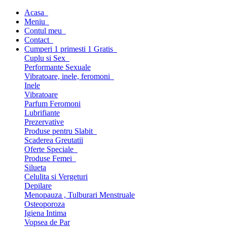
Acasa
Meniu
Contul meu
Contact
Cumperi 1 primesti 1 Gratis
Cuplu si Sex
Performante Sexuale
Vibratoare, inele, feromoni
Inele
Vibratoare
Parfum Feromoni
Lubrifiante
Prezervative
Produse pentru Slabit
Scaderea Greutatii
Oferte Speciale
Produse Femei
Silueta
Celulita si Vergeturi
Depilare
Menopauza , Tulburari Menstruale
Osteoporoza
Igiena Intima
Vopsea de Par