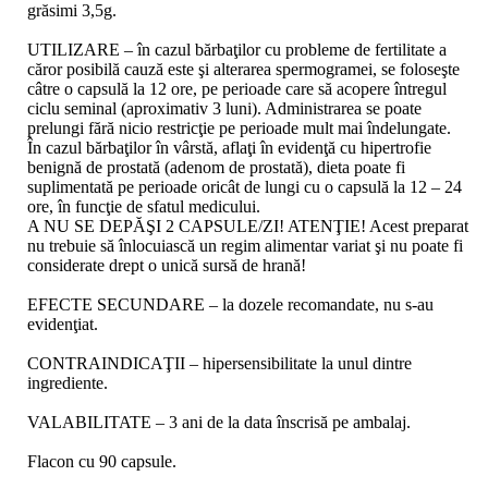
grăsimi 3,5g.
UTILIZARE – în cazul bărbaţilor cu probleme de fertilitate a
căror posibilă cauză este şi alterarea spermogramei, se foloseşte
câtre o capsulă la 12 ore, pe perioade care să acopere întregul
ciclu seminal (aproximativ 3 luni). Administrarea se poate
prelungi fără nicio restricţie pe perioade mult mai îndelungate.
În cazul bărbaţilor în vârstă, aflaţi în evidenţă cu hipertrofie
benignă de prostată (adenom de prostată), dieta poate fi
suplimentată pe perioade oricât de lungi cu o capsulă la 12 – 24
ore, în funcţie de sfatul medicului.
A NU SE DEPĂŞI 2 CAPSULE/ZI! ATENŢIE! Acest preparat
nu trebuie să înlocuiască un regim alimentar variat şi nu poate fi
considerate drept o unică sursă de hrană!
EFECTE SECUNDARE – la dozele recomandate, nu s-au
evidenţiat.
CONTRAINDICAŢII – hipersensibilitate la unul dintre
ingrediente.
VALABILITATE – 3 ani de la data înscrisă pe ambalaj.
Flacon cu 90 capsule.