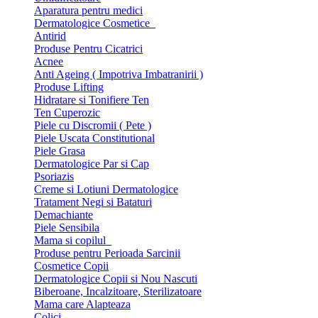
Aparatura pentru medici
Dermatologice Cosmetice
Antirid
Produse Pentru Cicatrici
Acnee
Anti Ageing ( Impotriva Imbatranirii )
Produse Lifting
Hidratare si Tonifiere Ten
Ten Cuperozic
Piele cu Discromii ( Pete )
Piele Uscata Constitutional
Piele Grasa
Dermatologice Par si Cap
Psoriazis
Creme si Lotiuni Dermatologice
Tratament Negi si Bataturi
Demachiante
Piele Sensibila
Mama si copilul
Produse pentru Perioada Sarcinii
Cosmetice Copii
Dermatologice Copii si Nou Nascuti
Biberoane, Incalzitoare, Sterilizatoare
Mama care Alapteaza
Colici