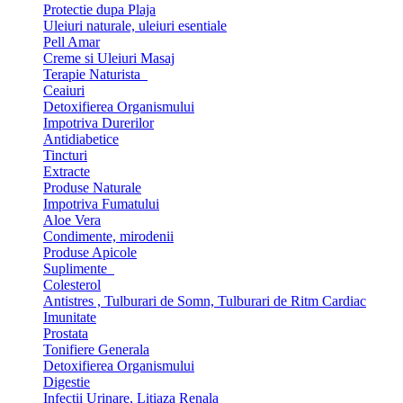
Protectie dupa Plaja
Uleiuri naturale, uleiuri esentiale
Pell Amar
Creme si Uleiuri Masaj
Terapie Naturista
Ceaiuri
Detoxifierea Organismului
Impotriva Durerilor
Antidiabetice
Tincturi
Extracte
Produse Naturale
Impotriva Fumatului
Aloe Vera
Condimente, mirodenii
Produse Apicole
Suplimente
Colesterol
Antistres , Tulburari de Somn, Tulburari de Ritm Cardiac
Imunitate
Prostata
Tonifiere Generala
Detoxifierea Organismului
Digestie
Infectii Urinare, Litiaza Renala