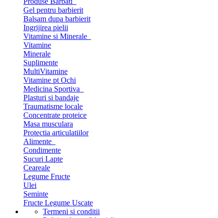
Produse Barbati
Gel pentru barbierit
Balsam dupa barbierit
Ingrijirea pielii
Vitamine si Minerale
Vitamine
Minerale
Suplimente
MultiVitamine
Vitamine pt Ochi
Medicina Sportiva
Plasturi si bandaje
Traumatisme locale
Concentrate proteice
Masa musculara
Protectia articulatiilor
Alimente
Condimente
Sucuri Lapte
Ceareale
Legume Fructe
Ulei
Seminte
Fructe Legume Uscate
Termeni si conditii