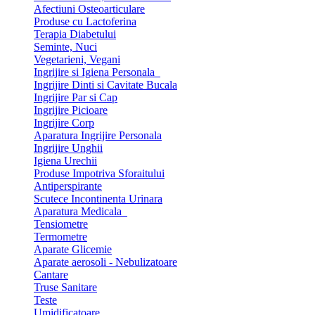
Afectiuni Osteoarticulare
Produse cu Lactoferina
Terapia Diabetului
Seminte, Nuci
Vegetarieni, Vegani
Ingrijire si Igiena Personala
Ingrijire Dinti si Cavitate Bucala
Ingrijire Par si Cap
Ingrijire Picioare
Ingrijire Corp
Aparatura Ingrijire Personala
Ingrijire Unghii
Igiena Urechii
Produse Impotriva Sforaitului
Antiperspirante
Scutece Incontinenta Urinara
Aparatura Medicala
Tensiometre
Termometre
Aparate Glicemie
Aparate aerosoli - Nebulizatoare
Cantare
Truse Sanitare
Teste
Umidificatoare