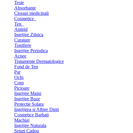
Teste
Absorbante
Ciorapi medicinali
Cosmetice
Ten
Antirid
Ingrijire Zilnica
Curatare
Tonifiere
Ingrijire Periodica
Acnee
Tratamente Dermatologice
Fond de Ten
Par
Ochi
Corp
Picioare
Ingrijire Maini
Ingrijire Buze
Protectie Solara
Ingrijirea si Albire Dinti
Cosmetice Barbati
Machiaj
Ingrijire Naturala
Seturi Cadou