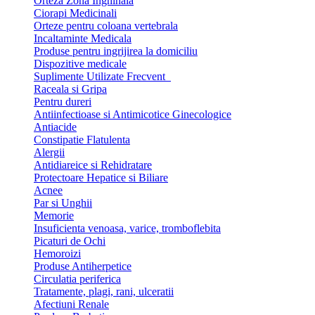
Orteza Zona Inghinala
Ciorapi Medicinali
Orteze pentru coloana vertebrala
Incaltaminte Medicala
Produse pentru ingrijirea la domiciliu
Dispozitive medicale
Suplimente Utilizate Frecvent
Raceala si Gripa
Pentru dureri
Antiinfectioase si Antimicotice Ginecologice
Antiacide
Constipatie Flatulenta
Alergii
Antidiareice si Rehidratare
Protectoare Hepatice si Biliare
Acnee
Par si Unghii
Memorie
Insuficienta venoasa, varice, tromboflebita
Picaturi de Ochi
Hemoroizi
Produse Antiherpetice
Circulatia periferica
Tratamente, plagi, rani, ulceratii
Afectiuni Renale