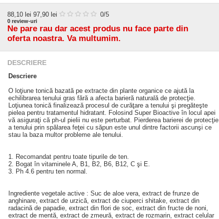
88,10
lei
97,90 lei
0
/5
0
review-uri
Ne pare rau dar acest produs nu face parte din
oferta noastra. Va multumim.
DESCRIERE
Descriere
O loţiune tonică bazată pe extracte din plante organice ce ajută la
echilibrarea tenului gras fără a afecta barieră naturală de protecţie.
Loţiunea tonică finalizează procesul de curăţare a tenului şi pregăteşte
pielea pentru tratamentul hidratant. Folosind Super Bioactive în locul apei
vă asiguraţi că ph-ul pielii nu este perturbat. Pierderea barierei de protecţie
a tenului prin spălarea feţei cu săpun este unul dintre factorii ascunşi ce
stau la baza multor probleme ale tenului.
1. Recomandat pentru toate tipurile de ten.
2. Bogat în vitaminele A, B1, B2, B6, B12, C şi E.
3. Ph 4.6 pentru ten normal.
Ingrediente vegetale active : Suc de aloe vera, extract de frunze de
anghinare, extract de urzică, extract de ciuperci shitake, extract din
radacină de papadie, extract din flori de soc, extract din fructe de noni,
extract de mentă, extract de zmeură, extract de rozmarin, extract celular