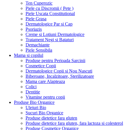
Ten Cuperozic
Piele cu Discromii ( Pete )
Piele Uscata Constitutional
Piele Grasa
Dermatologice Par si Cap
Psoriazis
Creme si Lotiuni Dermatologice
Tratament Negi si Bataturi
Demachiante
Piele Sensibila
Mama si copilul
Produse pentru Perioada Sarcinii
Cosmetice Copii
Dermatologice Copii si Nou Nascuti
Biberoane, Incalzitoare, Sterilizatoare
Mama care Alapteaza
Colici
Dentitie
Vitamine pentru copii
Produse Bio Organice
Uleiuri Bio
Sucuri Bio Organice
Produse dietetice fara gluten
Produse dietetice fara gluten, fara lactoza si colesterol
Produse Cosmetice Organice