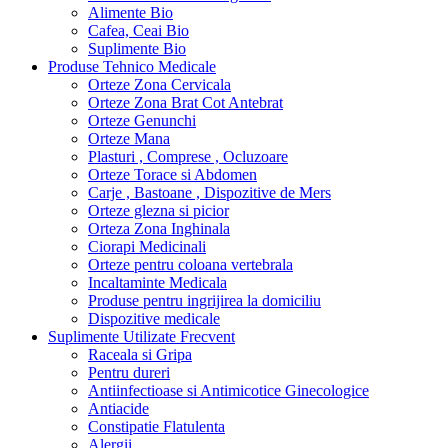
Alimente Bio
Cafea, Ceai Bio
Suplimente Bio
Produse Tehnico Medicale
Orteze Zona Cervicala
Orteze Zona Brat Cot Antebrat
Orteze Genunchi
Orteze Mana
Plasturi , Comprese , Ocluzoare
Orteze Torace si Abdomen
Carje , Bastoane , Dispozitive de Mers
Orteze glezna si picior
Orteza Zona Inghinala
Ciorapi Medicinali
Orteze pentru coloana vertebrala
Incaltaminte Medicala
Produse pentru ingrijirea la domiciliu
Dispozitive medicale
Suplimente Utilizate Frecvent
Raceala si Gripa
Pentru dureri
Antiinfectioase si Antimicotice Ginecologice
Antiacide
Constipatie Flatulenta
Alergii