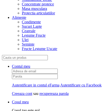
Concentrate proteice
Masa musculara
Protectia articulatiilor
Alimente
Condimente
Sucuri Lapte
Ceareale
Legume Fructe
Ulei
Seminte
Fructe Legume Uscate
Contul meu
Autentificare in contul eFarma
Autentificare cu Facebook
Creeaza cont
sau
recupereaza parola
Cosul meu
Cosul tau este gol