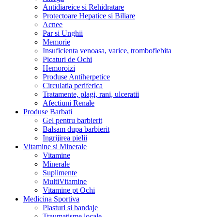
Antidiareice si Rehidratare
Protectoare Hepatice si Biliare
Acnee
Par si Unghii
Memorie
Insuficienta venoasa, varice, tromboflebita
Picaturi de Ochi
Hemoroizi
Produse Antiherpetice
Circulatia periferica
Tratamente, plagi, rani, ulceratii
Afectiuni Renale
Produse Barbati
Gel pentru barbierit
Balsam dupa barbierit
Ingrijirea pielii
Vitamine si Minerale
Vitamine
Minerale
Suplimente
MultiVitamine
Vitamine pt Ochi
Medicina Sportiva
Plasturi si bandaje
Traumatisme locale