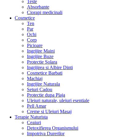
Teste
Absorbante
Ciorapi medicinali
Cosmetice
Ten
Par
Ochi
Corp
Picioare
Ingrijire Maini
Ingrijire Buze
Protectie Solara
Ingrijirea si Albire Dinti
Cosmetice Barbati
Machiaj
Ingrijire Naturala
Seturi Cadou
Protectie dupa Plaja
Uleiuri naturale, uleiuri esentiale
Pell Amar
Creme si Uleiuri Masaj
Terapie Naturista
Ceaiuri
Detoxifierea Organismului
Impotriva Durerilor