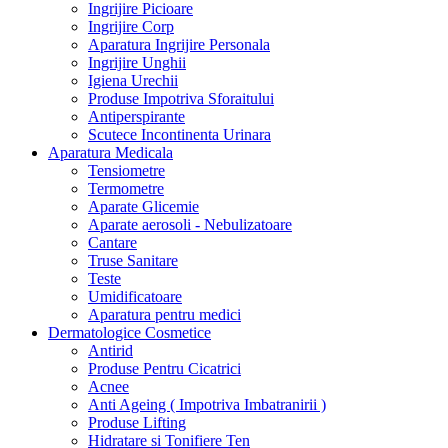
Ingrijire Picioare
Ingrijire Corp
Aparatura Ingrijire Personala
Ingrijire Unghii
Igiena Urechii
Produse Impotriva Sforaitului
Antiperspirante
Scutece Incontinenta Urinara
Aparatura Medicala
Tensiometre
Termometre
Aparate Glicemie
Aparate aerosoli - Nebulizatoare
Cantare
Truse Sanitare
Teste
Umidificatoare
Aparatura pentru medici
Dermatologice Cosmetice
Antirid
Produse Pentru Cicatrici
Acnee
Anti Ageing ( Impotriva Imbatranirii )
Produse Lifting
Hidratare si Tonifiere Ten