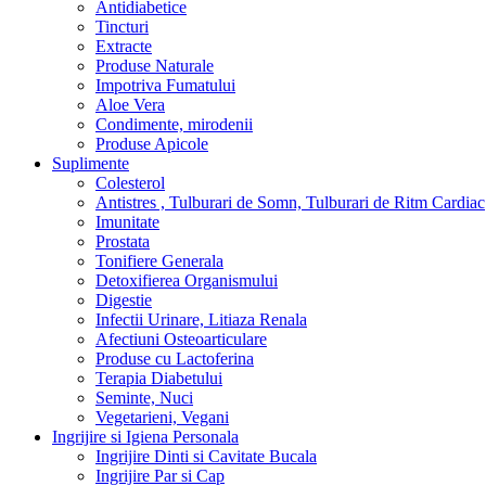
Antidiabetice
Tincturi
Extracte
Produse Naturale
Impotriva Fumatului
Aloe Vera
Condimente, mirodenii
Produse Apicole
Suplimente
Colesterol
Antistres , Tulburari de Somn, Tulburari de Ritm Cardiac
Imunitate
Prostata
Tonifiere Generala
Detoxifierea Organismului
Digestie
Infectii Urinare, Litiaza Renala
Afectiuni Osteoarticulare
Produse cu Lactoferina
Terapia Diabetului
Seminte, Nuci
Vegetarieni, Vegani
Ingrijire si Igiena Personala
Ingrijire Dinti si Cavitate Bucala
Ingrijire Par si Cap