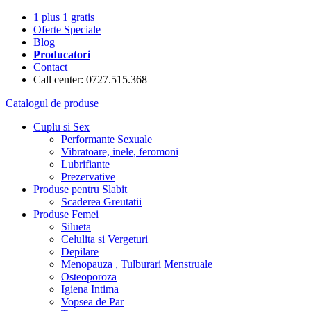
1 plus 1 gratis
Oferte Speciale
Blog
Producatori
Contact
Call center: 0727.515.368
Catalogul de produse
Cuplu si Sex
Performante Sexuale
Vibratoare, inele, feromoni
Lubrifiante
Prezervative
Produse pentru Slabit
Scaderea Greutatii
Produse Femei
Silueta
Celulita si Vergeturi
Depilare
Menopauza , Tulburari Menstruale
Osteoporoza
Igiena Intima
Vopsea de Par