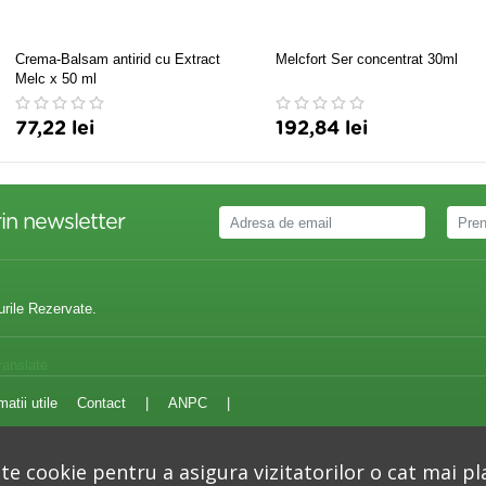
Crema-Balsam antirid cu Extract
Melcfort Ser concentrat 30ml
Melc x 50 ml
77,22 lei
192,84 lei
in newsletter
urile Rezervate.
ranslate
matii utile
Contact
|
ANPC
|
e cookie pentru a asigura vizitatorilor o cat mai pl