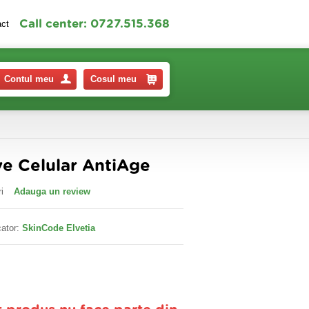
Call center: 0727.515.368
act
Contul meu
Cosul meu
ve Celular AntiAge
i
Adauga un review
ator:
SkinCode Elvetia