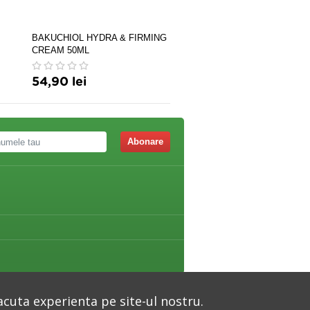
BAKUCHIOL HYDRA & FIRMING
HYALURONIC MASCA
CREAM 50ML
SERVETEL
REVIT.&NUTR.&FERM.20
54,90 lei
13,90 lei
Abonare
acuta experienta pe site-ul nostru.