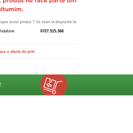
t produs nu face parte din
ultumim.
despre acest produs ? Va stam la dispozitie la:
Vodafone
0727.515.368
aza o alerta de pret
!