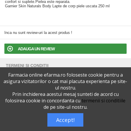
confort si suplete.Pielea este reparata.
Garnier Skin Naturals Body Lapte de corp piele uscata 250 ml
Inca nu sunt review-uri la acest produs !
ADAUGA UN REVIEW
TERMENI SI CONDITII
Farmacia online efarma.ro foloseste cookie pentru a
POLITICA DE CONFIDENTIALITATE
asigura vizitatorilor o cat mai placuta experienta pe site-
ul nostru.
Prin inchiderea acestui mesaj sunteti de acord cu
VERSIUNEA DESKTOP
folosirea cookie in concordanta cu
termenii si conditiile
de pe site-ul nostru.
Telefoane eFarma:
0727515368
Dreptul de autor © efarma.ro - Toate Drepturile Rezervate.
Accept!