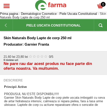
0
Prima pagina
-
Dermatologice Cosmetice
-
Piele Uscata Constitutional
- Skin
Naturals Body Lapte de corp 250 ml
PIELE USCATA CONSTITUTIONAL
Skin Naturals Body Lapte de corp 250 ml
Producator:
Garnier Franta
21,60
lei
23,80 lei
0
/5
0
review-uri
Ne pare rau dar acest produs nu face parte din
oferta noastra. Va multumim.
DESCRIERE
Principii Active
PRODUSUL NU ESTE DISPONIBIL!!!!!
Garnier Skin Naturals Body Lapte de corp piele uscata imbogatit cu seva
de artar hidrateaza intensiv, calmeaza si repara pielea, fara a lasa urme
uleioase. Laptele de corp cu actiune reparatoare ofera o senzatie de