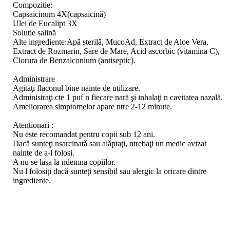
Compozitie:
Capsaicinum 4X(capsaicină)
Ulei de Eucalipt 3X
Solutie salină
Alte ingrediente:Apǎ sterilǎ, MucoAd, Extract de Aloe Vera,
Extract de Rozmarin, Sare de Mare, Acid ascorbic (vitamina C),
Clorura de Benzalconium (antiseptic).
Administrare
Agitaţi flaconul bine nainte de utilizare.
Administraţi cte 1 puf n fiecare nară şi inhalaţi n cavitatea nazală.
Ameliorarea simptomelor apare ntre 2-12 minute.
Atentionari :
Nu este recomandat pentru copii sub 12 ani.
Dacǎ sunteţi nsarcinatǎ sau alǎptaţi, ntrebaţi un medic avizat
nainte de a-l folosi.
A nu se lasa la ndemna copiilor.
Nu l folosiţi dacă sunteţi sensibil sau alergic la oricare dintre
ingrediente.