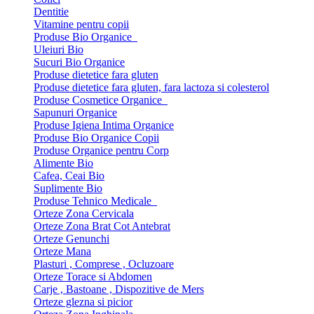
Dentitie
Vitamine pentru copii
Produse Bio Organice
Uleiuri Bio
Sucuri Bio Organice
Produse dietetice fara gluten
Produse dietetice fara gluten, fara lactoza si colesterol
Produse Cosmetice Organice
Sapunuri Organice
Produse Igiena Intima Organice
Produse Bio Organice Copii
Produse Organice pentru Corp
Alimente Bio
Cafea, Ceai Bio
Suplimente Bio
Produse Tehnico Medicale
Orteze Zona Cervicala
Orteze Zona Brat Cot Antebrat
Orteze Genunchi
Orteze Mana
Plasturi , Comprese , Ocluzoare
Orteze Torace si Abdomen
Carje , Bastoane , Dispozitive de Mers
Orteze glezna si picior