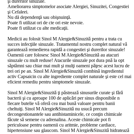
şi durerilor sinuzale.
Ameliorarea simptomelor asociate Alergiei, Sinuzitei, Congestiei
şi Cefaleei.
Nu dă dependenţă sau obişnuinţă.
Poate fi utilizat ori de cte ori este nevoie.
Poate fi utilizat cu alte medicaţii.
Medicii au folosit Sinol M Alergie&Sinuzitǎ pentru a trata cu
succes infecţiile sinuzale. Tratamentul nostru complet natural vǎ
garanteazǎ remedierea rapidǎ a congestiei şi durerilor sinuzale!
Oamenii care folosesc Sinol M Alergie&Sinuzitǎ au atacuri
sinuzale cu mult reduse! Atacurile sinuzale pot dura pnǎ la opt
sǎptǎmni sau chiar mai mult şi mulţi oameni pǎţesc acest lucru de
trei ori pe an. Sinol M Alergie&Sinuzitǎ combinǎ ingredientul
activ Capsaicin cu alte ingrediente complet naturale şi este cel mai
eficient remediu pentru simptomele sinuzale.
Sinol M Alergie&Sinuzitǎ ţi pǎstreazǎ sinusurile curate şi fǎrǎ
bacterii şi cu aproape 100 de aplicǎri per sinus disponibile n
fiecare butelie vǎ oferǎ cea mai bunǎ valoare pentru banii
cheltuiţi. Sinol M Alergie&Sinuzitǎ nu usucǎ precum
decongestionantele sau antihistaminicele, ce conţin chimicale
fǎcute sǎ semene cu adrenalina. Aceste chimicale pot fi
periculoase pentru oamenii cu aritmie, probleme cardiace,
hipertensiune sau glaucom. Sinol M Alergie&Sinuzitǎ hidrateazǎ