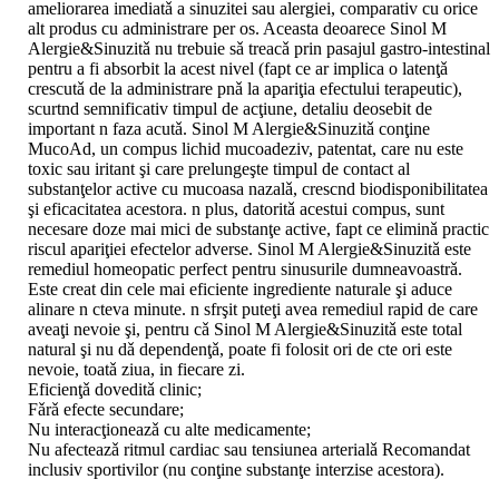
ameliorarea imediatǎ a sinuzitei sau alergiei, comparativ cu orice
alt produs cu administrare per os. Aceasta deoarece Sinol M
Alergie&Sinuzitǎ nu trebuie sǎ treacǎ prin pasajul gastro-intestinal
pentru a fi absorbit la acest nivel (fapt ce ar implica o latenţǎ
crescutǎ de la administrare pnǎ la apariţia efectului terapeutic),
scurtnd semnificativ timpul de acţiune, detaliu deosebit de
important n faza acutǎ. Sinol M Alergie&Sinuzitǎ conţine
MucoAd, un compus lichid mucoadeziv, patentat, care nu este
toxic sau iritant şi care prelungeşte timpul de contact al
substanţelor active cu mucoasa nazalǎ, crescnd biodisponibilitatea
şi eficacitatea acestora. n plus, datoritǎ acestui compus, sunt
necesare doze mai mici de substanţe active, fapt ce eliminǎ practic
riscul apariţiei efectelor adverse. Sinol M Alergie&Sinuzitǎ este
remediul homeopatic perfect pentru sinusurile dumneavoastrǎ.
Este creat din cele mai eficiente ingrediente naturale şi aduce
alinare n cteva minute. n sfrşit puteţi avea remediul rapid de care
aveaţi nevoie şi, pentru cǎ Sinol M Alergie&Sinuzitǎ este total
natural şi nu dǎ dependenţǎ, poate fi folosit ori de cte ori este
nevoie, toatǎ ziua, in fiecare zi.
Eficienţǎ doveditǎ clinic;
Fǎrǎ efecte secundare;
Nu interacţioneazǎ cu alte medicamente;
Nu afecteazǎ ritmul cardiac sau tensiunea arterialǎ Recomandat
inclusiv sportivilor (nu conţine substanţe interzise acestora).