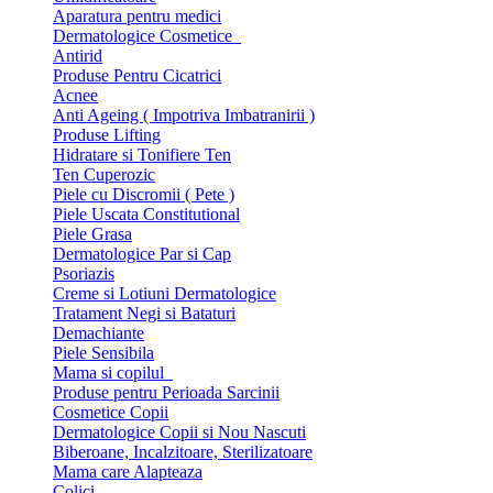
Aparatura pentru medici
Dermatologice Cosmetice
Antirid
Produse Pentru Cicatrici
Acnee
Anti Ageing ( Impotriva Imbatranirii )
Produse Lifting
Hidratare si Tonifiere Ten
Ten Cuperozic
Piele cu Discromii ( Pete )
Piele Uscata Constitutional
Piele Grasa
Dermatologice Par si Cap
Psoriazis
Creme si Lotiuni Dermatologice
Tratament Negi si Bataturi
Demachiante
Piele Sensibila
Mama si copilul
Produse pentru Perioada Sarcinii
Cosmetice Copii
Dermatologice Copii si Nou Nascuti
Biberoane, Incalzitoare, Sterilizatoare
Mama care Alapteaza
Colici