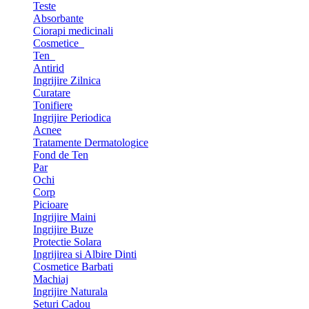
Teste
Absorbante
Ciorapi medicinali
Cosmetice
Ten
Antirid
Ingrijire Zilnica
Curatare
Tonifiere
Ingrijire Periodica
Acnee
Tratamente Dermatologice
Fond de Ten
Par
Ochi
Corp
Picioare
Ingrijire Maini
Ingrijire Buze
Protectie Solara
Ingrijirea si Albire Dinti
Cosmetice Barbati
Machiaj
Ingrijire Naturala
Seturi Cadou