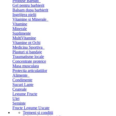
Produse Barbati
Gel pentru barbierit
Balsam dupa barbierit
Ingrijirea pielii
Vitamine si Minerale
Vitamine
Minerale
Suplimente
MultiVitamine
Vitamine pt Ochi
Medicina Sportiva
Plasturi si bandaje
Traumatisme locale
Concentrate proteice
Masa musculara
Protectia articulatiilor
Alimente
Condimente
Sucuri Lapte
Ceareale
Legume Fructe
Ulei
Seminte
Fructe Legume Uscate
Termeni si conditii