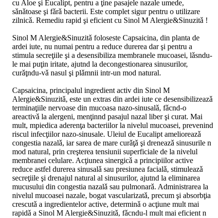
cu Aloe şi Eucalipt, pentru a ţine pasajele nazale umede,
sǎnǎtoase şi fǎrǎ bacterii. Este complet sigur pentru o utilizare
zilnicǎ. Remediu rapid şi eficient cu Sinol M Alergie&Sinuzitǎ !
Sinol M Alergie&Sinuzitǎ foloseste Capsaicina, din planta de
ardei iute, nu numai pentru a reduce durerea dar şi pentru a
stimula secreţiile şi a desensibiliza membranele mucoasei, lǎsndu-
le mai puţin iritate, ajutnd la decongestionarea sinusurilor,
curǎţndu-vǎ nasul şi plǎmnii intr-un mod natural.
Capsaicina, principalul ingredient activ din Sinol M
Alergie&Sinuzitǎ, este un extras din ardei iute ce desensibilizeazǎ
terminaţiile nervoase din mucoasa nazo-sinusalǎ, fǎcnd-o
areactivǎ la alergeni, menţinnd pasajul nazal liber şi curat. Mai
mult, mpiedica aderenţa bacteriilor la nivelul mucoasei, prevenind
riscul infecţiilor nazo-sinusale. Uleiul de Eucalipt amelioreazǎ
congestia nazalǎ, iar sarea de mare curǎţǎ şi dreneazǎ sinusurile n
mod natural, prin creşterea tensiunii superficiale de la nivelul
membranei celulare. Acţiunea sinergicǎ a principiilor active
reduce astfel durerea sinusalǎ sau presiunea facialǎ, stimuleazǎ
secreţiile şi drenajul natural al sinusurilor, ajutnd la eliminarea
mucusului din congestia nazalǎ sau pulmonarǎ. Administrarea la
nivelul mucoasei nazale, bogat vascularizatǎ, precum şi absorbţia
crescutǎ a ingredientelor active, determinǎ o acţiune mult mai
rapidǎ a Sinol M Alergie&Sinuzitǎ, fǎcndu-l mult mai eficient n