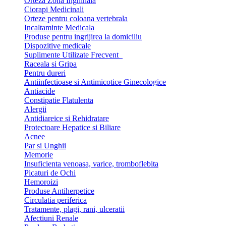
Orteza Zona Inghinala
Ciorapi Medicinali
Orteze pentru coloana vertebrala
Incaltaminte Medicala
Produse pentru ingrijirea la domiciliu
Dispozitive medicale
Suplimente Utilizate Frecvent
Raceala si Gripa
Pentru dureri
Antiinfectioase si Antimicotice Ginecologice
Antiacide
Constipatie Flatulenta
Alergii
Antidiareice si Rehidratare
Protectoare Hepatice si Biliare
Acnee
Par si Unghii
Memorie
Insuficienta venoasa, varice, tromboflebita
Picaturi de Ochi
Hemoroizi
Produse Antiherpetice
Circulatia periferica
Tratamente, plagi, rani, ulceratii
Afectiuni Renale