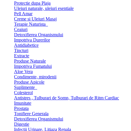
Protectie dupa Plaja
Uleiuri naturale, uleiuri esentiale
Pell Amar
Creme si Uleiuri Masaj
Terapie Naturista
Ceaiuri
Detoxifierea Organismului
Impotriva Durerilor
Antidiabetice
Tincturi
Extracte
Produse Naturale
Impotriva Fumatului
Aloe Vera
Condimente, mirodenii
Produse Apicole
Suplimente
Colesterol
Antistres , Tulburari de Somn, Tulburari de Ritm Cardiac
Imunitate
Prostata
Tonifiere Generala
Detoxifierea Organismului
Digestie
Infectii Urinare, Litiaza Renala