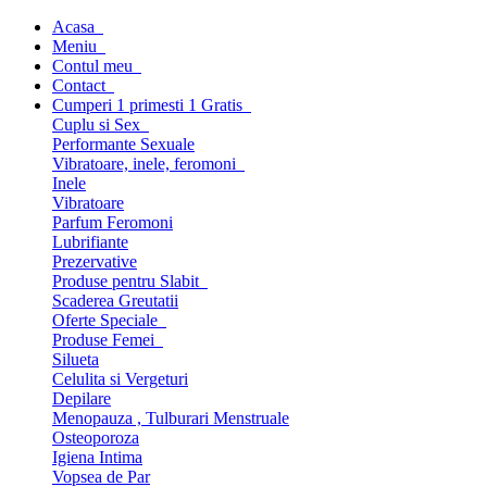
Acasa
Meniu
Contul meu
Contact
Cumperi 1 primesti 1 Gratis
Cuplu si Sex
Performante Sexuale
Vibratoare, inele, feromoni
Inele
Vibratoare
Parfum Feromoni
Lubrifiante
Prezervative
Produse pentru Slabit
Scaderea Greutatii
Oferte Speciale
Produse Femei
Silueta
Celulita si Vergeturi
Depilare
Menopauza , Tulburari Menstruale
Osteoporoza
Igiena Intima
Vopsea de Par