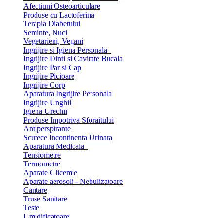
Afectiuni Osteoarticulare
Produse cu Lactoferina
Terapia Diabetului
Seminte, Nuci
Vegetarieni, Vegani
Ingrijire si Igiena Personala
Ingrijire Dinti si Cavitate Bucala
Ingrijire Par si Cap
Ingrijire Picioare
Ingrijire Corp
Aparatura Ingrijire Personala
Ingrijire Unghii
Igiena Urechii
Produse Impotriva Sforaitului
Antiperspirante
Scutece Incontinenta Urinara
Aparatura Medicala
Tensiometre
Termometre
Aparate Glicemie
Aparate aerosoli - Nebulizatoare
Cantare
Truse Sanitare
Teste
Umidificatoare